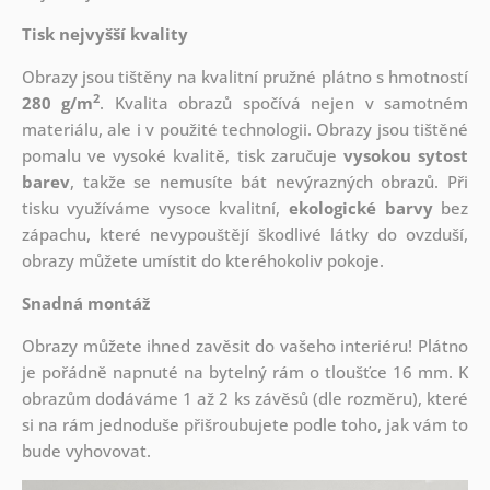
Tisk nejvyšší kvality
Obrazy jsou tištěny na kvalitní pružné plátno s hmotností
2
280 g/m
. Kvalita obrazů spočívá nejen v samotném
materiálu, ale i v použité technologii. Obrazy jsou tištěné
pomalu ve vysoké kvalitě, tisk zaručuje
vysokou sytost
barev
, takže se nemusíte bát nevýrazných obrazů. Při
tisku využíváme vysoce kvalitní,
ekologické barvy
bez
zápachu, které nevypouštějí škodlivé látky do ovzduší,
obrazy můžete umístit do kteréhokoliv pokoje.
Snadná montáž
Obrazy můžete ihned zavěsit do vašeho interiéru! Plátno
je pořádně napnuté na bytelný rám o tloušťce 16 mm. K
obrazům dodáváme 1 až 2 ks závěsů (dle rozměru), které
si na rám jednoduše přišroubujete podle toho, jak vám to
bude vyhovovat.