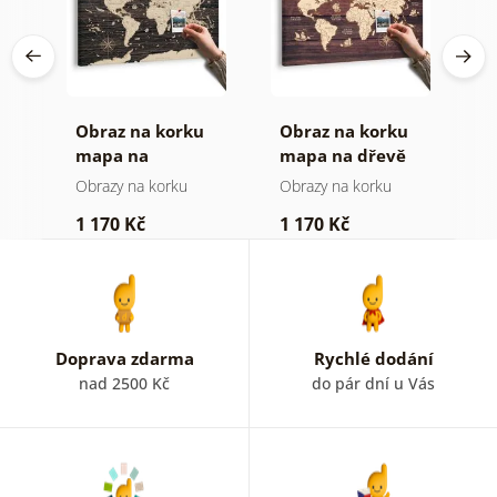
á
Obraz na korku
Obraz na korku
O
mapa na
mapa na dřevě
m
dřevěném pozadí
Obrazy na korku
Obrazy na korku
O
1 170 Kč
1 170 Kč
3
Doprava zdarma
Rychlé dodání
nad 2500 Kč
do pár dní u Vás