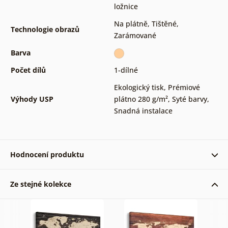
ložnice
Na plátně
,
Tištěné
,
Technologie obrazů
Zarámované
Barva
Počet dílů
1-dílné
Ekologický tisk
,
Prémiové
Výhody USP
plátno 280 g/m²
,
Syté barvy
,
Snadná instalace
Hodnocení produktu
Ze stejné kolekce
Ověřený zákazník 15. 11. 2024