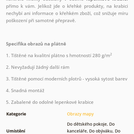
přímo k vám. Jelikož jde o křehké produkty, na krabici
nechybí ani informace o křehkém zboží, což snižuje míru
poškození při samotné přepravě.
Specifika obrazů na plátně
2
1. Tištěné na kvalitní plátno s hmotností 280 g/m
2. Nevyžadují žádný další rám
3. Tištěné pomocí moderních plotrů - vysoká sytost barev
4. Snadná montáž
5. Zabalené do odolné lepenkové krabice
Kategorie
Obrazy mapy
Do dětského pokoje
,
Do
Umístění
kanceláře
,
Do obýváku
,
Do