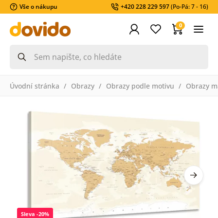
Vše o nákupu
+420 228 229 597
(Po-Pá: 7 - 16)
0
Úvodní stránka
Obrazy
Obrazy podle motivu
Obrazy m
Sleva -20%