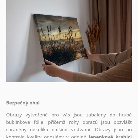
Bezpečný obal
Obrazy vytvořené pro vás jsou zabaleny do hrubé
bublinkové fólie, přičemž rohy obrazů jsou obzvlášť
chráněny několika dalšími vrstvami.
Obrazy jsou po
kontrole kvality odeslány v odolné
lepenkové krabici