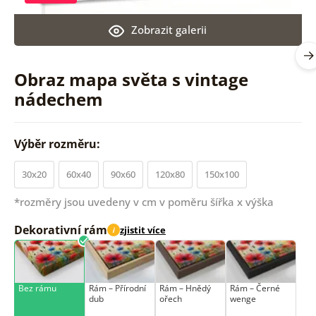
Zobrazit galerii
Obraz mapa světa s vintage
nádechem
Výběr rozměru:
30x20
60x40
90x60
120x80
150x100
*rozměry jsou uvedeny v cm v poměru šířka x výška
Dekorativní rám
zjistit více
i
Bez rámu
Rám –⁠⁠⁠⁠⁠⁠ Přírodní
Rám –⁠⁠⁠⁠⁠⁠ Hnědý
Rám –⁠⁠⁠⁠⁠⁠ Černé
dub
ořech
wenge