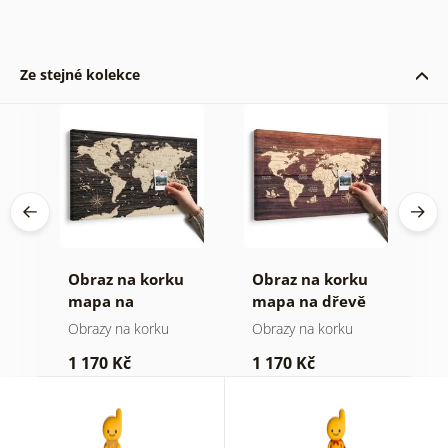
Ze stejné kolekce
Obraz na korku
Obraz na korku
P
mapa na
mapa na dřevě
o
dřevěném pozadí
(
Obrazy na korku
Obrazy na korku
P
1 170 Kč
1 170 Kč
4