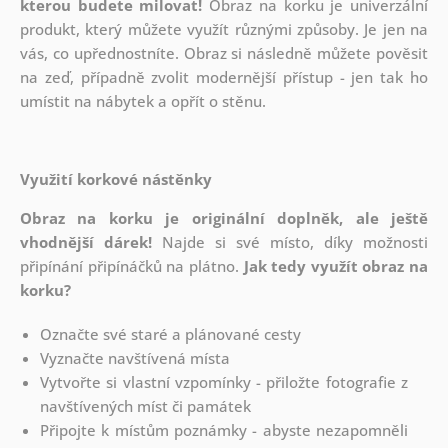
kterou budete milovat!
Obraz na korku je univerzální
produkt, který můžete využít různými způsoby. Je jen na
vás, co upřednostníte. Obraz si následně můžete pověsit
na zeď, případně zvolit modernější přístup - jen tak ho
umístit na nábytek a opřít o stěnu.
Využití korkové nástěnky
Obraz na korku je originální doplněk, ale ještě
vhodnější dárek!
Najde si své místo, díky možnosti
připínání
připínáčků na plátno.
Jak tedy využít obraz na
korku?
Označte své staré a plánované cesty
Vyznačte navštívená místa
Vytvořte si vlastní vzpomínky - přiložte fotografie z
navštívených míst či památek
Připojte k místům poznámky - abyste nezapomněli