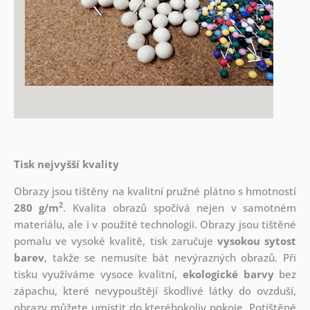
Tisk nejvyšší kvality
Obrazy jsou tištěny na kvalitní pružné plátno s hmotností
2
280 g/m
. Kvalita obrazů spočívá nejen v samotném
materiálu, ale i v použité technologii. Obrazy jsou tištěné
pomalu ve vysoké kvalitě, tisk zaručuje
vysokou sytost
barev
, takže se nemusíte bát nevýrazných obrazů. Při
tisku využíváme vysoce kvalitní,
ekologické barvy
bez
zápachu, které nevypouštějí škodlivé látky do ovzduší,
obrazy můžete umístit do kteréhokoliv pokoje. Potištěné