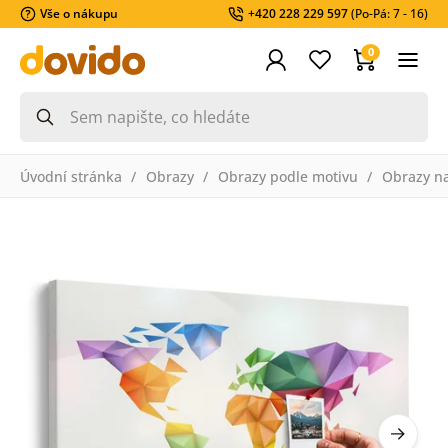
Vše o nákupu
+420 228 229 597
(Po-Pá: 7 - 16)
0
Úvodní stránka
Obrazy
Obrazy podle motivu
Obrazy n