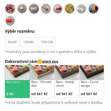
Výběr rozměru:
90x60
120x80
150x100
*rozměry jsou uvedeny v cm v poměru šířka x výška
Dekorativní rám
zjistit více
i
Bez rámu
Rám –⁠⁠⁠⁠⁠⁠ Přírodní
Rám –⁠⁠⁠⁠⁠⁠ Hnědý
Rám –⁠⁠⁠⁠⁠⁠ Černé
dub
ořech
wenge
0 Kč
od 561 Kč
od 561 Kč
od 561 Kč
*cena doplňků bude připočtena k celkové ceně v košíku