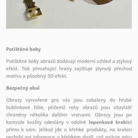
Potištěné boky
Potištěné boky obrazů dodávají moderní vzhled a stylový
efekt. Tisk přesahující hrany zajišťuje plynulý přechod
motivu a působivý 3D efekt.
Bezpečný obal
Obrazy vytvořené pro vás jsou zabaleny do hrubé
bublinkové fólie, přičemž rohy obrazů jsou obzvlášť
chráněny několika dalšími vrstvami.
Obrazy jsou po
kontrole kvality odeslány v odolné
lepenkové krabici
přímo k vám. Jelikož jde o křehké produkty, na krabici
nechybí ani informace o křehkém zboží, což snižuje míru