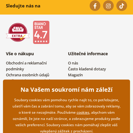
Sledujte nás na
Vše o nákupu
Užitečné informace
Obchodní a reklamační
O nás
podmínky
Často kladené dotazy
Ochrana osobních údajů
Magazín
Možnosti dopravy a platby
Kontakty
Vrácení zboží
Velkoobchodní spolupráce
Na Vašem soukromí nám záleží
Soubory cookies vám pomohou rychle najít to, co potřebujete,
ušetří vám čas a zabrání tomu, aby se vám zobrazovaly reklamy,
o které se nezajímáte. Používáme
cookies
, abychom vám
oznámili, že jste na naší stránce, a zobrazujeme produkty podle
vašich preferencí. Soubory cookies nám pomáhají zlepšit váš
vylepšený zážitek z procházení.