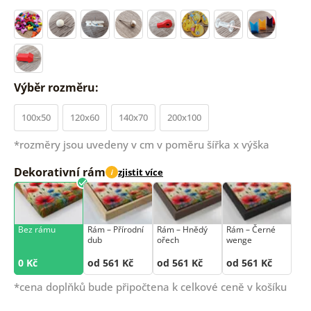
Výběr rozměru:
100x50
120x60
140x70
200x100
*rozměry jsou uvedeny v cm v poměru šířka x výška
Dekorativní rám
zjistit více
i
Bez rámu
Rám –⁠⁠⁠⁠⁠⁠ Přírodní
Rám –⁠⁠⁠⁠⁠⁠ Hnědý
Rám –⁠⁠⁠⁠⁠⁠ Černé
dub
ořech
wenge
0 Kč
od 561 Kč
od 561 Kč
od 561 Kč
*cena doplňků bude připočtena k celkové ceně v košíku