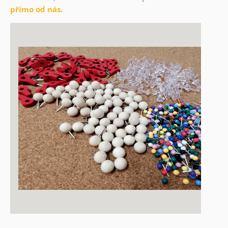
přímo od nás
.