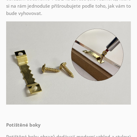
si na rám jednoduše přišroubujete podle toho, jak vám to
bude vyhovovat.
Potištěné boky
Potištěné boky obrazů dodávají moderní vzhled a stylový