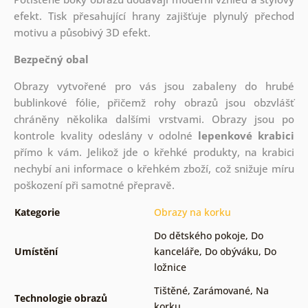
efekt. Tisk přesahující hrany zajišťuje plynulý přechod
motivu a působivý 3D efekt.
Bezpečný obal
Obrazy vytvořené pro vás jsou zabaleny do hrubé
bublinkové fólie, přičemž rohy obrazů jsou obzvlášť
chráněny několika dalšími vrstvami.
Obrazy jsou po
kontrole kvality odeslány v odolné
lepenkové krabici
přímo k vám. Jelikož jde o křehké produkty, na krabici
nechybí ani informace o křehkém zboží, což snižuje míru
poškození při samotné přepravě.
Kategorie
Obrazy na korku
Do dětského pokoje
,
Do
Umístění
kanceláře
,
Do obýváku
,
Do
ložnice
Tištěné
,
Zarámované
,
Na
Technologie obrazů
korku