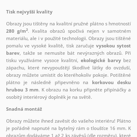
Tisk nejvyšší kvality
Obrazy jsou tištěny na kvalitní pružné plátno s hmotností
2
280 g/m
. Kvalita obrazů spočívá nejen v samotném
materiálu, ale i v použité technologii. Obrazy jsou tištěné
pomalu ve vysoké kvalitě, tisk zaručuje
vysokou sytost
barev
, takže se nemusíte bát nevýrazných obrazů. Při
tisku využíváme vysoce kvalitní,
ekologické barvy
bez
zápachu, které nevypouštějí škodlivé látky do ovzduší,
obrazy můžete umístit do kteréhokoliv pokoje. Potištěné
plátno je následně připevněno na
korkovou desku
hrubou 3 mm
. K obrazu na korku připněte připínáčky a
osobitý interiérový doplněk je na světě.
Snadná montáž
Obrazy můžete ihned zavěsit do vašeho interiéru! Plátno
je pořádně napnuté na bytelný rám o tloušťce 16 mm. K
obrazům dodáváme 1 až 2 ks závěsů (dle rozměru), které