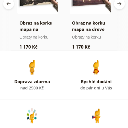
Obraz na korku
Obraz na korku
P
age
mapa na
mapa na dřevě
o
dřevěném pozadí
(
Obrazy na korku
Obrazy na korku
P
1 170 Kč
1 170 Kč
4
Doprava zdarma
Rychlé dodání
nad 2500 Kč
do pár dní u Vás