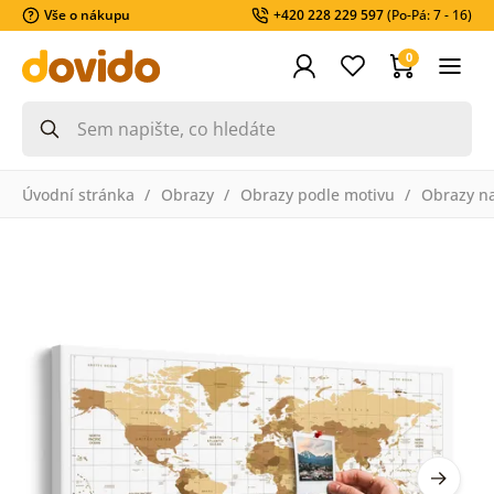
Vše o nákupu
+420 228 229 597
(Po-Pá: 7 - 16)
0
Úvodní stránka
Obrazy
Obrazy podle motivu
Obrazy n