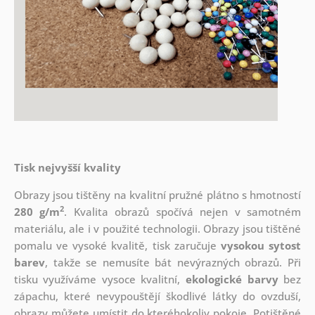
Tisk nejvyšší kvality
Obrazy jsou tištěny na kvalitní pružné plátno s hmotností
2
280 g/m
. Kvalita obrazů spočívá nejen v samotném
materiálu, ale i v použité technologii. Obrazy jsou tištěné
pomalu ve vysoké kvalitě, tisk zaručuje
vysokou sytost
barev
, takže se nemusíte bát nevýrazných obrazů. Při
tisku využíváme vysoce kvalitní,
ekologické barvy
bez
zápachu, které nevypouštějí škodlivé látky do ovzduší,
obrazy můžete umístit do kteréhokoliv pokoje. Potištěné