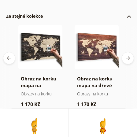
Ze stejné kolekce
Obraz na korku
Obraz na korku
P
age
mapa na
mapa na dřevě
o
dřevěném pozadí
(
Obrazy na korku
Obrazy na korku
P
1 170 Kč
1 170 Kč
4