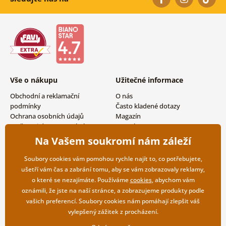
Vše o nákupu
Užitečné informace
Obchodní a reklamační
O nás
podmínky
Často kladené dotazy
Ochrana osobních údajů
Magazín
Možnosti dopravy a platby
Kontakty
Vrácení zboží
Velkoobchodní spolupráce
Na Vašem soukromí nám záleží
Soubory cookies vám pomohou rychle najít to, co potřebujete,
ušetří vám čas a zabrání tomu, aby se vám zobrazovaly reklamy,
o které se nezajímáte. Používáme
cookies
, abychom vám
oznámili, že jste na naší stránce, a zobrazujeme produkty podle
vašich preferencí. Soubory cookies nám pomáhají zlepšit váš
vylepšený zážitek z procházení.