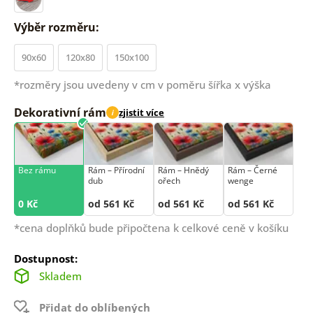
Výběr rozměru:
90x60
120x80
150x100
*rozměry jsou uvedeny v cm v poměru šířka x výška
Dekorativní rám
zjistit více
i
Bez rámu
Rám –⁠⁠⁠⁠⁠⁠ Přírodní
Rám –⁠⁠⁠⁠⁠⁠ Hnědý
Rám –⁠⁠⁠⁠⁠⁠ Černé
dub
ořech
wenge
0 Kč
od 561 Kč
od 561 Kč
od 561 Kč
*cena doplňků bude připočtena k celkové ceně v košíku
Dostupnost:
Skladem
Přidat do oblíbených