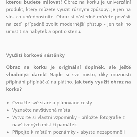
kterou budete milovat!
Obraz na korku je univerzální
produkt, který můžete využít různými způsoby. Je jen na
vás, co upřednostníte. Obraz si následně můžete pověsit
na zeď, případně zvolit modernější přístup - jen tak ho
umístit na nábytek a opřít o stěnu.
Využití korkové nástěnky
Obraz na korku je originální doplněk, ale ještě
vhodnější dárek!
Najde si své místo, díky možnosti
připínání
připínáčků na plátno.
Jak tedy využít obraz na
korku?
Označte své staré a plánované cesty
Vyznačte navštívená místa
Vytvořte si vlastní vzpomínky - přiložte fotografie z
navštívených míst či památek
Připojte k místům poznámky - abyste nezapomněli