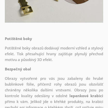
Potištěné boky
Potištěné boky obrazů dodávají moderní vzhled a stylový
efekt. Tisk přesahující hrany zajišťuje plynulý přechod
motivu a působivý 3D efekt.
Bezpečný obal
Obrazy vytvořené pro vás jsou zabaleny do hrubé
bublinkové fólie, přičemž rohy obrazů jsou obzvlášť
chráněny několika dalšími vrstvami.
Obrazy jsou po
kontrole kvality odeslány v odolné
lepenkové krabici
přímo k vám. Jelikož jde o křehké produkty, na krabici
nechybí ani informace o křehkém zboží, což snižuje míru