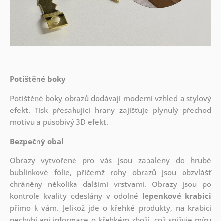
Potištěné boky
Potištěné boky obrazů dodávají moderní vzhled a stylový
efekt. Tisk přesahující hrany zajišťuje plynulý přechod
motivu a působivý 3D efekt.
Bezpečný obal
Obrazy vytvořené pro vás jsou zabaleny do hrubé
bublinkové fólie, přičemž rohy obrazů jsou obzvlášť
chráněny několika dalšími vrstvami.
Obrazy jsou po
kontrole kvality odeslány v odolné
lepenkové krabici
přímo k vám. Jelikož jde o křehké produkty, na krabici
nechybí ani informace o křehkém zboží, což snižuje míru