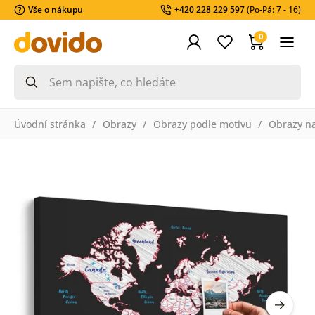
Vše o nákupu
+420 228 229 597
(Po-Pá: 7 - 16)
0
Úvodní stránka
Obrazy
Obrazy podle motivu
Obrazy n