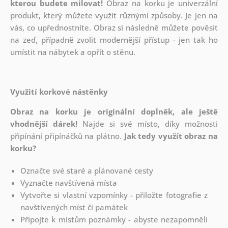
kterou budete milovat!
Obraz na korku je univerzální
produkt, který můžete využít různými způsoby. Je jen na
vás, co upřednostníte. Obraz si následně můžete pověsit
na zeď, případně zvolit modernější přístup - jen tak ho
umístit na nábytek a opřít o stěnu.
Využití korkové nástěnky
Obraz na korku je originální doplněk, ale ještě
vhodnější dárek!
Najde si své místo, díky možnosti
připínání
připínáčků na plátno.
Jak tedy využít obraz na
korku?
Označte své staré a plánované cesty
Vyznačte navštívená místa
Vytvořte si vlastní vzpomínky - přiložte fotografie z
navštívených míst či památek
Připojte k místům poznámky - abyste nezapomněli