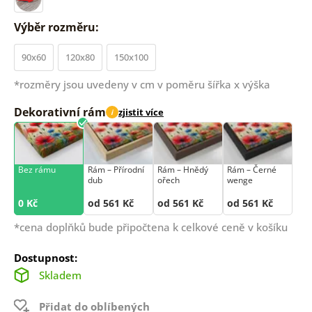
Výběr rozměru:
90x60
120x80
150x100
*rozměry jsou uvedeny v cm v poměru šířka x výška
Dekorativní rám
zjistit více
i
Bez rámu
Rám –⁠⁠⁠⁠⁠⁠ Přírodní
Rám –⁠⁠⁠⁠⁠⁠ Hnědý
Rám –⁠⁠⁠⁠⁠⁠ Černé
dub
ořech
wenge
0 Kč
od 561 Kč
od 561 Kč
od 561 Kč
*cena doplňků bude připočtena k celkové ceně v košíku
Dostupnost:
Skladem
Přidat do oblíbených