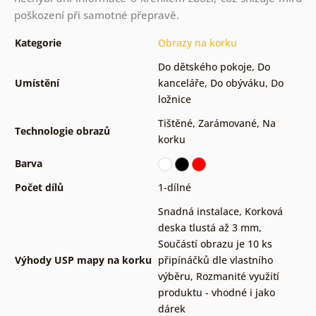
poškození při samotné přepravě.
Kategorie
Obrazy na korku
Do dětského pokoje
,
Do
Umístění
kanceláře
,
Do obýváku
,
Do
ložnice
Tištěné
,
Zarámované
,
Na
Technologie obrazů
korku
Barva
Počet dílů
1-dílné
Snadná instalace
,
Korková
deska tlustá až 3 mm
,
Součástí obrazu je 10 ks
Výhody USP mapy na korku
připínáčků dle vlastního
výběru
,
Rozmanité využití
produktu - vhodné i jako
dárek