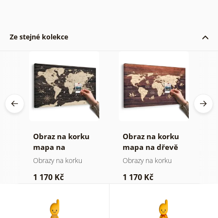
Ze stejné kolekce
Obraz na korku
Obraz na korku
P
mapa na
mapa na dřevě
o
dřevěném pozadí
(
Obrazy na korku
Obrazy na korku
P
1 170 Kč
1 170 Kč
4