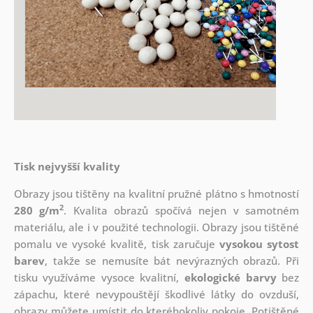
Tisk nejvyšší kvality
Obrazy jsou tištěny na kvalitní pružné plátno s hmotností
2
280 g/m
. Kvalita obrazů spočívá nejen v samotném
materiálu, ale i v použité technologii. Obrazy jsou tištěné
pomalu ve vysoké kvalitě, tisk zaručuje
vysokou sytost
barev
, takže se nemusíte bát nevýrazných obrazů. Při
tisku využíváme vysoce kvalitní,
ekologické barvy
bez
zápachu, které nevypouštějí škodlivé látky do ovzduší,
obrazy můžete umístit do kteréhokoliv pokoje. Potištěné