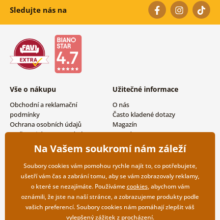
Sledujte nás na
Vše o nákupu
Užitečné informace
Obchodní a reklamační
O nás
podmínky
Často kladené dotazy
Ochrana osobních údajů
Magazín
Možnosti dopravy a platby
Kontakty
Vrácení zboží
Velkoobchodní spolupráce
Na Vašem soukromí nám záleží
Soubory cookies vám pomohou rychle najít to, co potřebujete,
ušetří vám čas a zabrání tomu, aby se vám zobrazovaly reklamy,
o které se nezajímáte. Používáme
cookies
, abychom vám
oznámili, že jste na naší stránce, a zobrazujeme produkty podle
vašich preferencí. Soubory cookies nám pomáhají zlepšit váš
vylepšený zážitek z procházení.