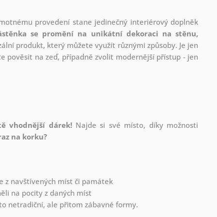
amotnému provedení stane jedinečný interiérový doplněk
ástěnka se promění na unikátní dekoraci na stěnu,
ální produkt, který můžete využít různými způsoby. Je jen
 pověsit na zeď, případně zvolit modernější přístup - jen
tě vhodnější dárek!
Najde si své místo, díky možnosti
raz na korku?
fie z navštívených míst či památek
li na pocity z daných míst
to netradiční, ale přitom zábavné formy.