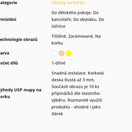
ategorie
Obrazy na korku
Do dětského pokoje
,
Do
místění
kanceláře
,
Do obýváku
,
Do
ložnice
Tištěné
,
Zarámované
,
Na
echnologie obrazů
korku
arva
očet dílů
1-dílné
Snadná instalace
,
Korková
deska tlustá až 3 mm
,
Součástí obrazu je 10 ks
Výhody USP mapy na
připínáčků dle vlastního
korku
výběru
,
Rozmanité využití
produktu - vhodné i jako
dárek