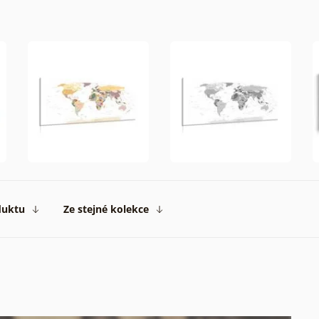
ný
ník
.
duktu
Ze stejné kolekce