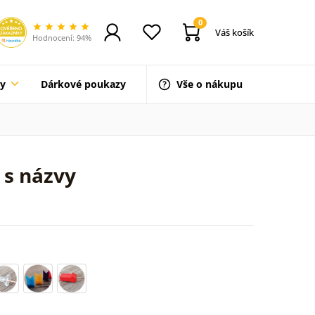
0
Váš košík
Hodnocení: 94%
ty
Dárkové poukazy
Vše o nákupu
 s názvy