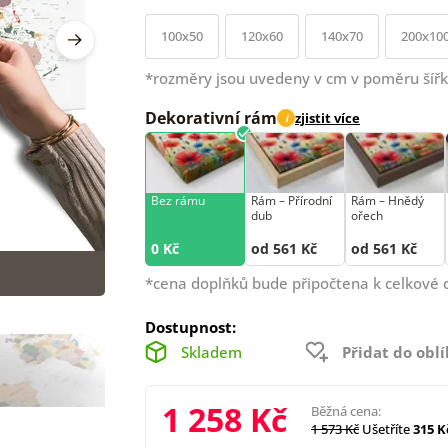
100x50
120x60
140x70
200x10
*rozměry jsou uvedeny v cm v poměru šířk
Dekorativní rám
zjistit více
i
Bez rámu
Rám –⁠⁠⁠⁠⁠⁠ Přírodní
Rám –⁠⁠⁠⁠⁠⁠ Hnědý
dub
ořech
0 Kč
od 561 Kč
od 561 Kč
*cena doplňků bude připočtena k celkové 
Dostupnost:
Skladem
Přidat do obl
1 258 Kč
Běžná cena:
1 573 Kč
Ušetříte
315 K