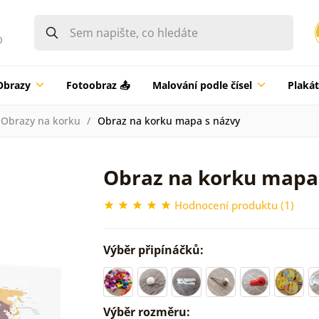
0
Obrazy
Fotoobraz 📤
Malování podle čísel
Plaká
Obrazy na korku
Obraz na korku mapa s názvy
Obraz na korku mapa
Hodnocení produktu (1)
Výběr připínáčků:
Výběr rozměru: