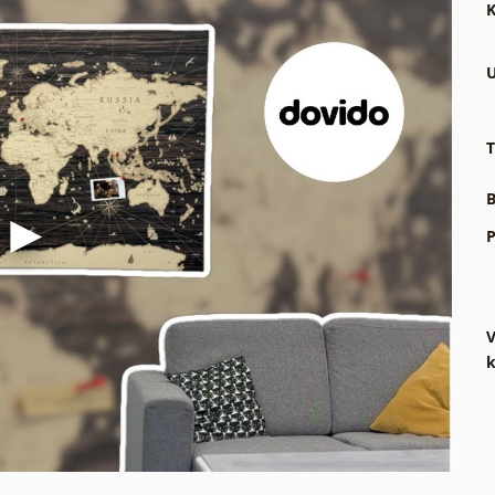
K
U
T
B
P