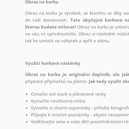
Obraz na korku
Obraz na korku je výrobek, ze kterého se díky s
do vaší domácnosti.
Tato obyčejná korková n
kterou budete milovat!
Obraz na korku je univerz
na vás, co upřednostníte. Obraz si následně můžete
tak ho umístit na nábytek a opřít o stěnu.
Využití korkové nástěnky
Obraz na korku je originální doplněk, ale ješ
připínání
připínáčků na plátno.
Jak tedy využít ob
Označte své staré a plánované cesty
Vyznačte navštívená místa
Vytvořte si vlastní vzpomínky - přiložte fotogra
Připojte k místům poznámky - abyste nezapomně
Vzdělávejte sebe a vaše děti prostřednictvím té