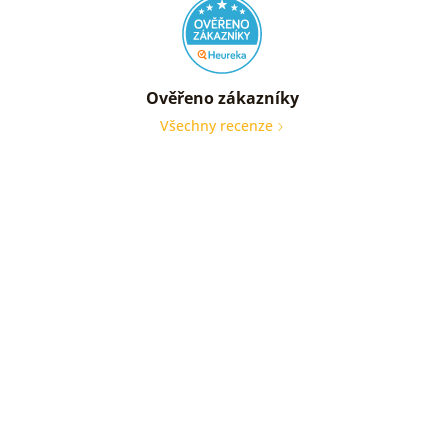
Ověřeno zákazníky
Všechny recenze
nic
Ověře
zákaz
05. 08
2026
bez