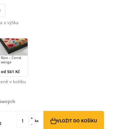
0
a x výška
Rám –⁠⁠⁠⁠⁠⁠ Černé
wenge
od 561 Kč
ceně v košíku
íbených
+
VLOŽIT DO KOŠÍKU
ks
č
-