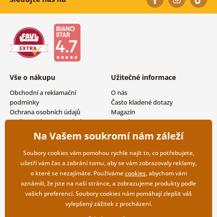
Vše o nákupu
Užitečné informace
Obchodní a reklamační
O nás
podmínky
Často kladené dotazy
Ochrana osobních údajů
Magazín
Možnosti dopravy a platby
Kontakty
Vrácení zboží
Velkoobchodní spolupráce
Na Vašem soukromí nám záleží
Soubory cookies vám pomohou rychle najít to, co potřebujete,
ušetří vám čas a zabrání tomu, aby se vám zobrazovaly reklamy,
o které se nezajímáte. Používáme
cookies
, abychom vám
oznámili, že jste na naší stránce, a zobrazujeme produkty podle
vašich preferencí. Soubory cookies nám pomáhají zlepšit váš
vylepšený zážitek z procházení.