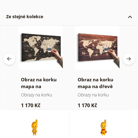
Ze stejné kolekce
Obraz na korku
Obraz na korku
P
mapa na
mapa na dřevě
o
dřevěném pozadí
(
Obrazy na korku
Obrazy na korku
P
1 170 Kč
1 170 Kč
4