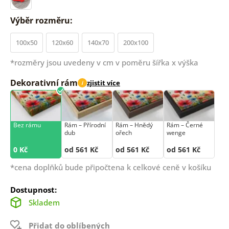
Výběr rozměru:
100x50
120x60
140x70
200x100
*rozměry jsou uvedeny v cm v poměru šířka x výška
Dekorativní rám
zjistit více
i
Bez rámu
Rám –⁠⁠⁠⁠⁠⁠ Přírodní
Rám –⁠⁠⁠⁠⁠⁠ Hnědý
Rám –⁠⁠⁠⁠⁠⁠ Černé
dub
ořech
wenge
0 Kč
od 561 Kč
od 561 Kč
od 561 Kč
*cena doplňků bude připočtena k celkové ceně v košíku
Dostupnost:
Skladem
Přidat do oblíbených