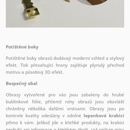
Potištěné boky
Potištěné boky obrazů dodávají moderní vzhled a stylový
efekt. Tisk přesahující hrany zajišťuje plynulý přechod
motivu a působivý 3D efekt.
Bezpečný obal
Obrazy vytvořené pro vás jsou zabaleny do hrubé
bublinkové fólie, přičemž rohy obrazů jsou obzvlášť
chráněny několika dalšími vrstvami.
Obrazy jsou po
kontrole kvality odeslány v odolné
lepenkové krabici
přímo k vám. Jelikož jde o křehké produkty, na krabici
nechybí ani informace o křehkém zboží, což snižuje míru