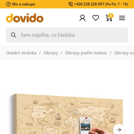
Vše o nákupu
+420 228 229 597
(Po-Pá: 7 - 16)
0
Úvodní stránka
Obrazy
Obrazy podle motivu
Obrazy n