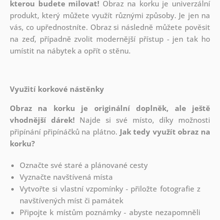
kterou budete milovat!
Obraz na korku je univerzální
produkt, který můžete využít různými způsoby. Je jen na
vás, co upřednostníte. Obraz si následně můžete pověsit
na zeď, případně zvolit modernější přístup - jen tak ho
umístit na nábytek a opřít o stěnu.
Využití korkové nástěnky
Obraz na korku je originální doplněk, ale ještě
vhodnější dárek!
Najde si své místo, díky možnosti
připínání
připínáčků na plátno.
Jak tedy využít obraz na
korku?
Označte své staré a plánované cesty
Vyznačte navštívená místa
Vytvořte si vlastní vzpomínky - přiložte fotografie z
navštívených míst či památek
Připojte k místům poznámky - abyste nezapomněli