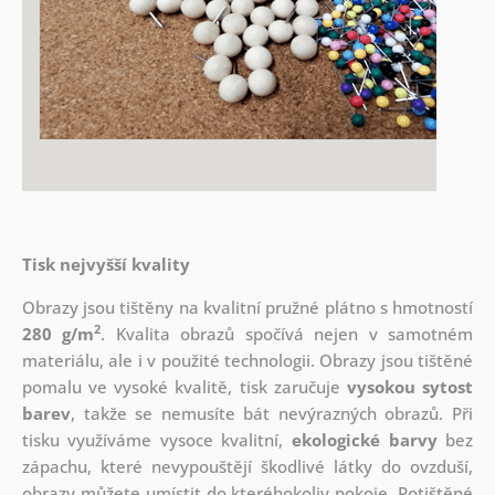
Tisk nejvyšší kvality
Obrazy jsou tištěny na kvalitní pružné plátno s hmotností
2
280 g/m
. Kvalita obrazů spočívá nejen v samotném
materiálu, ale i v použité technologii. Obrazy jsou tištěné
pomalu ve vysoké kvalitě, tisk zaručuje
vysokou sytost
barev
, takže se nemusíte bát nevýrazných obrazů. Při
tisku využíváme vysoce kvalitní,
ekologické barvy
bez
zápachu, které nevypouštějí škodlivé látky do ovzduší,
obrazy můžete umístit do kteréhokoliv pokoje. Potištěné