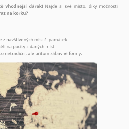
tě vhodnější dárek!
Najde si své místo, díky možnosti
raz na korku?
fie z navštívených míst či památek
li na pocity z daných míst
to netradiční, ale přitom zábavné formy.