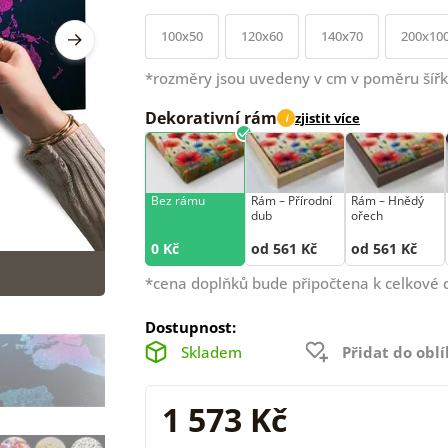
100x50
120x60
140x70
200x10
*rozměry jsou uvedeny v cm v poměru šířk
Dekorativní rám
zjistit více
i
Bez rámu
Rám –⁠⁠⁠⁠⁠⁠ Přírodní
Rám –⁠⁠⁠⁠⁠⁠ Hnědý
dub
ořech
0 Kč
od 561 Kč
od 561 Kč
*cena doplňků bude připočtena k celkové 
Dostupnost:
Skladem
Přidat do obl
1 573 Kč