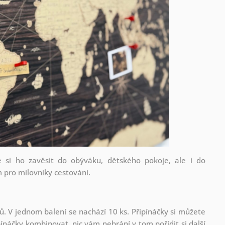
 si ho zavěsit do obýváku, dětského pokoje, ale i do
pro milovníky cestování.
ů. V jednom balení se nachází 10 ks. Připínáčky si můžete
pínáčky kombinovat, nic vám nebrání v tom pořídit si další