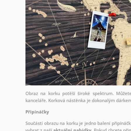
Obraz na korku potěší široké spektrum. Můžete
kanceláře. Korková nástěnka je dokonalým dárkem 
Připínáčky
Součástí obrazu na korku je jedno balení připínáčk
vybrat z naší
aktuální nabídky
. Pokud chcete při