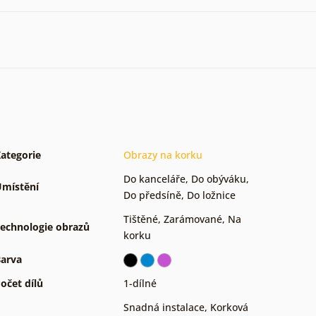
ategorie
Obrazy na korku
Do kanceláře
,
Do obýváku
,
místění
Do předsíně
,
Do ložnice
Tištěné
,
Zarámované
,
Na
echnologie obrazů
korku
arva
očet dílů
1-dílné
Snadná instalace
,
Korková