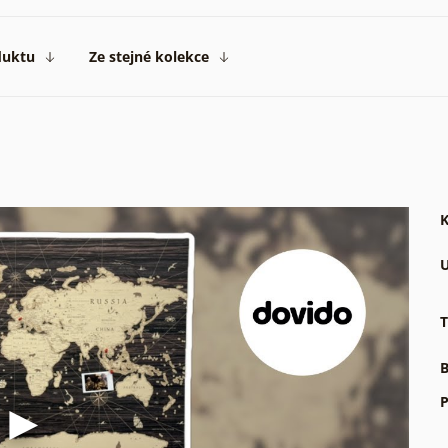
duktu
Ze stejné kolekce
K
U
T
B
P