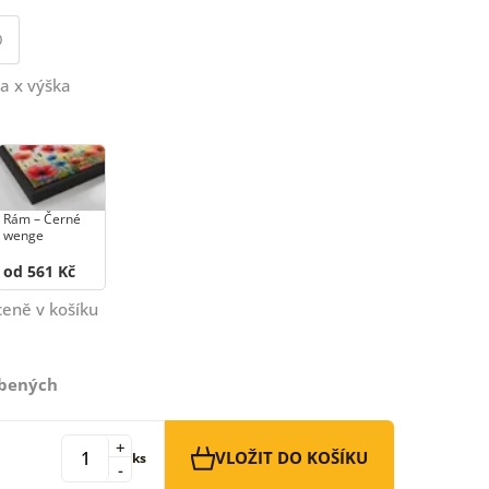
0
a x výška
Rám –⁠⁠⁠⁠⁠⁠ Černé
wenge
od 561 Kč
ceně v košíku
íbených
+
VLOŽIT DO KOŠÍKU
ks
-