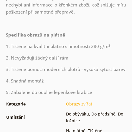
nechybí ani informace o křehkém zboží, což snižuje míru
poškození při samotné přepravě.
Specifika obrazů na plátně
2
1. Tištěné na kvalitní plátno s hmotností 280 g/m
2. Nevyžadují žádný další rám
3. Tištěné pomocí moderních plotrů - vysoká sytost barev
4. Snadná montáž
5. Zabalené do odolné lepenkové krabice
Kategorie
Obrazy zvířat
Do obýváku
,
Do předsíně
,
Do
Umístění
ložnice
Na plátně
,
Tištěné
,