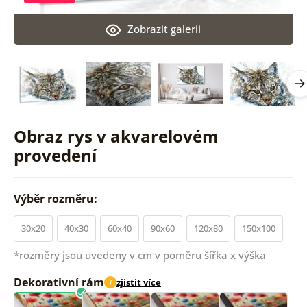
Zobrazit galerii
Obraz rys v akvarelovém
provedení
Výběr rozměru:
30x20
40x30
60x40
90x60
120x80
150x100
*rozměry jsou uvedeny v cm v poměru šířka x výška
Dekorativní rám
zjistit více
i