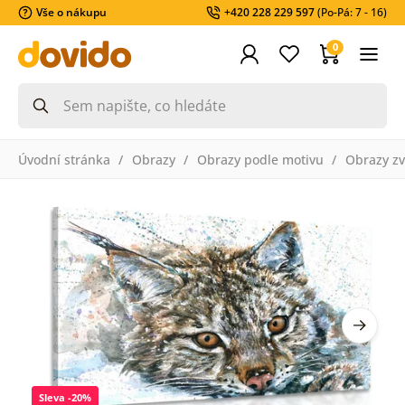
Vše o nákupu
+420 228 229 597
(Po-Pá: 7 - 16)
0
Úvodní stránka
Obrazy
Obrazy podle motivu
Obrazy zv
Sleva -20%