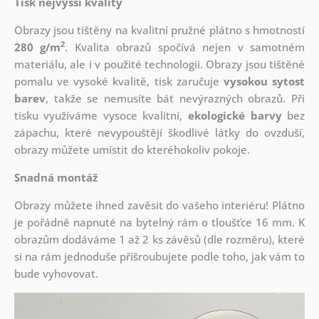
Tisk nejvyšší kvality
Obrazy jsou tištěny na kvalitní pružné plátno s hmotností
2
280 g/m
. Kvalita obrazů spočívá nejen v samotném
materiálu, ale i v použité technologii. Obrazy jsou tištěné
pomalu ve vysoké kvalitě, tisk zaručuje
vysokou sytost
barev
, takže se nemusíte bát nevýrazných obrazů. Při
tisku využíváme vysoce kvalitní,
ekologické barvy
bez
zápachu, které nevypouštějí škodlivé látky do ovzduší,
obrazy můžete umístit do kteréhokoliv pokoje.
Snadná montáž
Obrazy můžete ihned zavěsit do vašeho interiéru! Plátno
je pořádně napnuté na bytelný rám o tloušťce 16 mm. K
obrazům dodáváme 1 až 2 ks závěsů (dle rozměru), které
si na rám jednoduše přišroubujete podle toho, jak vám to
bude vyhovovat.