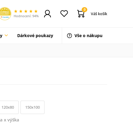
0
Váš košík
Hodnocení: 94%
ty
Dárkové poukazy
Vše o nákupu
120x80
150x100
a x výška