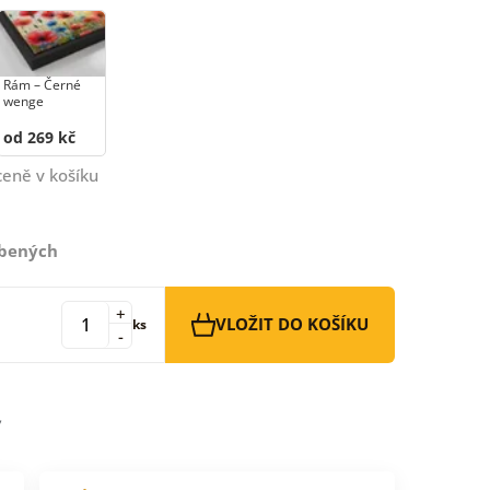
Rám –⁠⁠⁠⁠⁠⁠ Černé
wenge
od 269 kč
ceně v košíku
íbených
+
VLOŽIT DO KOŠÍKU
ks
-