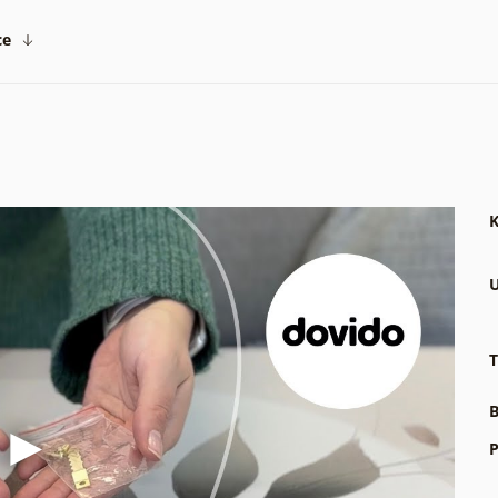
ce
K
U
T
B
P