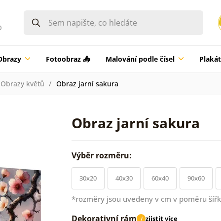
0
Obrazy
Fotoobraz 📤
Malování podle čísel
Plaká
Obrazy květů
Obraz jarní sakura
Obraz jarní sakura
Výběr rozměru:
30x20
40x30
60x40
90x60
*rozměry jsou uvedeny v cm v poměru šířk
Dekorativní rám
zjistit více
i