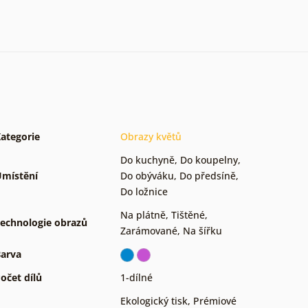
ategorie
Obrazy květů
Do kuchyně
,
Do koupelny
,
místění
Do obýváku
,
Do předsíně
,
Do ložnice
Na plátně
,
Tištěné
,
echnologie obrazů
Zarámované
,
Na šířku
arva
očet dílů
1-dílné
Ekologický tisk
,
Prémiové