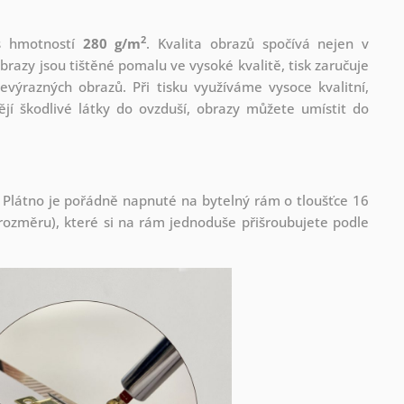
2
 s hmotností
280 g/m
. Kvalita obrazů spočívá nejen v
brazy jsou tištěné pomalu ve vysoké kvalitě, tisk zaručuje
evýrazných obrazů. Při tisku využíváme vysoce kvalitní,
jí škodlivé látky do ovzduší, obrazy můžete umístit do
 Plátno je pořádně napnuté na bytelný rám o tloušťce 16
ozměru), které si na rám jednoduše přišroubujete podle