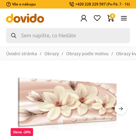
Vše o nákupu
+420 228 229 597
(Po-Pá: 7 - 16)
0
Úvodní stránka
Obrazy
Obrazy podle motivu
Obrazy k
Sleva -20%