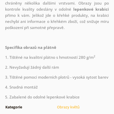
chráněny několika dalšími vrstvami.
Obrazy jsou po
kontrole kvality odeslány v odolné
lepenkové krabici
přímo k vám. Jelikož jde o křehké produkty, na krabici
nechybí ani informace o křehkém zboží, což snižuje míru
poškození při samotné přepravě.
Specifika obrazů na plátně
2
1. Tištěné na kvalitní plátno s hmotností 280 g/m
2. Nevyžadují žádný další rám
3. Tištěné pomocí moderních plotrů - vysoká sytost barev
4. Snadná montáž
5. Zabalené do odolné lepenkové krabice
Kategorie
Obrazy květů