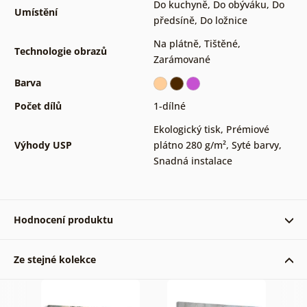
Do kuchyně
,
Do obýváku
,
Do
Umístění
předsíně
,
Do ložnice
Na plátně
,
Tištěné
,
Technologie obrazů
Zarámované
Barva
Počet dílů
1-dílné
Ekologický tisk
,
Prémiové
Výhody USP
plátno 280 g/m²
,
Syté barvy
,
Snadná instalace
Hodnocení produktu
Ze stejné kolekce
Ověřený zákazník 31. 10. 2022