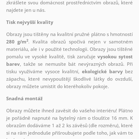
zkrášlete svou domácnost prostřednictvím obrazů, které
najdete jen u nás.
Tisk nejvyšší kvality
Obrazy jsou tištěny na kvalitní pružné plátno s hmotností
2
280 g/m
. Kvalita obrazů spočívá nejen v samotném
materiálu, ale i v použité technologii. Obrazy jsou tištěné
pomalu ve vysoké kvalitě, tisk zaručuje
vysokou sytost
barev
, takže se nemusíte bát nevýrazných obrazů. Při
tisku využíváme vysoce kvalitní,
ekologické barvy
bez
zápachu, které nevypouštějí škodlivé látky do ovzduší,
obrazy můžete umístit do kteréhokoliv pokoje.
Snadná montáž
Obrazy můžete ihned zavěsit do vašeho interiéru! Plátno
je pořádně napnuté na bytelný rám o tloušťce 16 mm. K
obrazům dodáváme 1 až 2 ks závěsů (dle rozměru), které
si na rám jednoduše přišroubujete podle toho, jak vám to