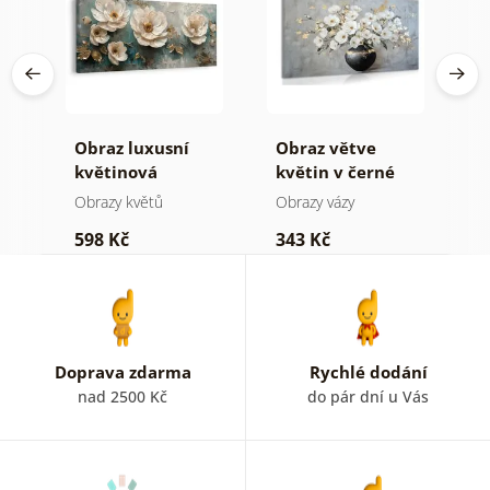
vá
Obraz luxusní
Obraz větve
O
květinová
květin v černé
t
harmonie
váze
Obrazy květů
Obrazy vázy
O
598 Kč
343 Kč
5
Doprava zdarma
Rychlé dodání
nad 2500 Kč
do pár dní u Vás