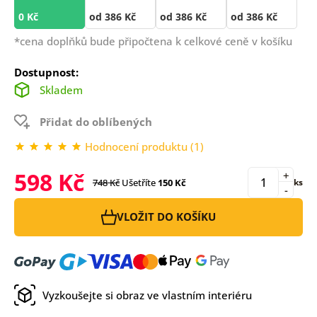
0 Kč
od 386 Kč
od 386 Kč
od 386 Kč
*cena doplňků bude připočtena k celkové ceně v košíku
Dostupnost:
Skladem
Přidat do oblíbených
Hodnocení produktu (1)
598 Kč
+
748 Kč
Ušetříte
150 Kč
ks
-
VLOŽIT DO KOŠÍKU
Vyzkoušejte si obraz ve vlastním interiéru