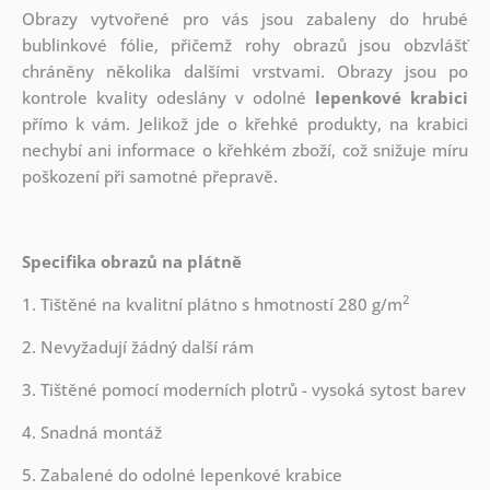
Obrazy vytvořené pro vás jsou zabaleny do hrubé
bublinkové fólie, přičemž rohy obrazů jsou obzvlášť
chráněny několika dalšími vrstvami.
Obrazy jsou po
kontrole kvality odeslány v odolné
lepenkové krabici
přímo k vám. Jelikož jde o křehké produkty, na krabici
nechybí ani informace o křehkém zboží, což snižuje míru
poškození při samotné přepravě.
Specifika obrazů na plátně
2
1. Tištěné na kvalitní plátno s hmotností 280 g/m
2. Nevyžadují žádný další rám
3. Tištěné pomocí moderních plotrů - vysoká sytost barev
4. Snadná montáž
5. Zabalené do odolné lepenkové krabice