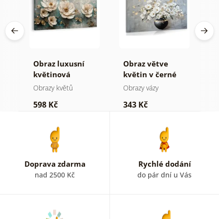
vá
Obraz luxusní
Obraz větve
O
květinová
květin v černé
t
harmonie
váze
Obrazy květů
Obrazy vázy
O
598 Kč
343 Kč
5
Doprava zdarma
Rychlé dodání
nad 2500 Kč
do pár dní u Vás