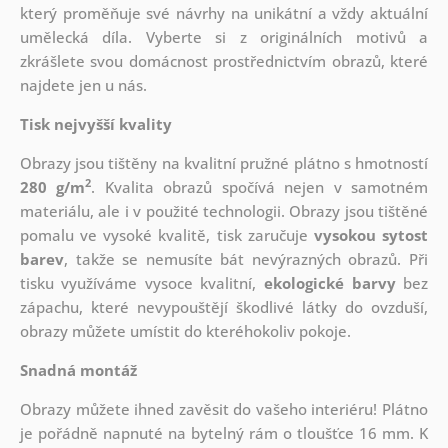
který
proměňuje své návrhy na unikátní a vždy aktuální
umělecká díla. Vyberte si z originálních motivů a
zkrášlete svou domácnost prostřednictvím obrazů, které
najdete jen u nás.
Tisk nejvyšší kvality
Obrazy jsou tištěny na kvalitní pružné plátno s hmotností
2
280 g/m
. Kvalita obrazů spočívá nejen v samotném
materiálu, ale i v použité technologii. Obrazy jsou tištěné
pomalu ve vysoké kvalitě, tisk zaručuje
vysokou sytost
barev
, takže se nemusíte bát nevýrazných obrazů. Při
tisku využíváme vysoce kvalitní,
ekologické barvy
bez
zápachu, které nevypouštějí škodlivé látky do ovzduší,
obrazy můžete umístit do kteréhokoliv pokoje.
Snadná montáž
Obrazy můžete ihned zavěsit do vašeho interiéru! Plátno
je pořádně napnuté na bytelný rám o tloušťce 16 mm. K