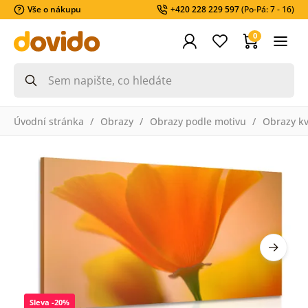
Vše o nákupu
+420 228 229 597
(Po-Pá: 7 - 16)
0
Úvodní stránka
Obrazy
Obrazy podle motivu
Obrazy k
Sleva -20%