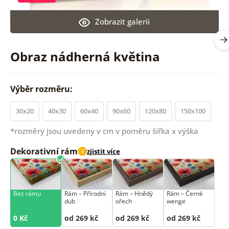
Zobrazit galerii
Obraz nádherná květina
Výběr rozměru:
30x20
40x30
60x40
90x60
120x80
150x100
*rozměry jsou uvedeny v cm v poměru šířka x výška
Dekorativní rám
zjistit více
i
Bez rámu
Rám –⁠⁠⁠⁠⁠⁠ Přírodní
Rám –⁠⁠⁠⁠⁠⁠ Hnědý
Rám –⁠⁠⁠⁠⁠⁠ Černé
dub
ořech
wenge
0 Kč
od 269 kč
od 269 kč
od 269 kč