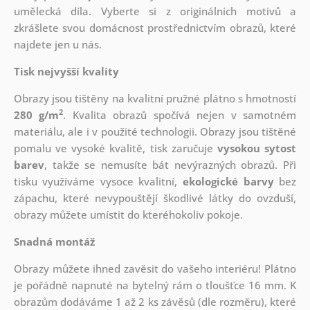
umělecká díla. Vyberte si z originálních motivů a
zkrášlete svou domácnost prostřednictvím obrazů, které
najdete jen u nás.
Tisk nejvyšší kvality
Obrazy jsou tištěny na kvalitní pružné plátno s hmotností
2
280 g/m
. Kvalita obrazů spočívá nejen v samotném
materiálu, ale i v použité technologii. Obrazy jsou tištěné
pomalu ve vysoké kvalitě, tisk zaručuje
vysokou sytost
barev
, takže se nemusíte bát nevýrazných obrazů. Při
tisku využíváme vysoce kvalitní,
ekologické barvy
bez
zápachu, které nevypouštějí škodlivé látky do ovzduší,
obrazy můžete umístit do kteréhokoliv pokoje.
Snadná montáž
Obrazy můžete ihned zavěsit do vašeho interiéru! Plátno
je pořádně napnuté na bytelný rám o tloušťce 16 mm. K
obrazům dodáváme 1 až 2 ks závěsů (dle rozměru), které