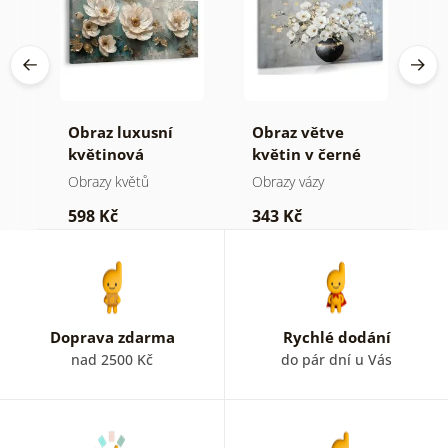
vá
Obraz luxusní
Obraz větve
O
květinová
květin v černé
t
harmonie
váze
Obrazy květů
Obrazy vázy
O
598 Kč
343 Kč
5
Doprava zdarma
Rychlé dodání
nad 2500 Kč
do pár dní u Vás