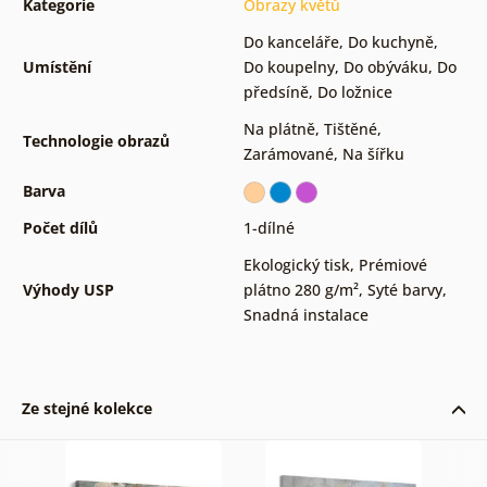
Kategorie
Obrazy květů
Do kanceláře
,
Do kuchyně
,
Umístění
Do koupelny
,
Do obýváku
,
Do
předsíně
,
Do ložnice
Na plátně
,
Tištěné
,
Technologie obrazů
Zarámované
,
Na šířku
Barva
Počet dílů
1-dílné
Ekologický tisk
,
Prémiové
Výhody USP
plátno 280 g/m²
,
Syté barvy
,
Snadná instalace
Ze stejné kolekce