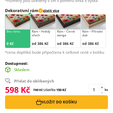
*rozměry jsou uvedeny v cm v poměru šířka x výška
Dekorativní rám
zjistit více
i
Bez rámu
Rám –⁠⁠⁠⁠⁠⁠ Hnědý
Rám –⁠⁠⁠⁠⁠⁠ Černé
Rám –⁠⁠⁠⁠⁠⁠ Přírodní
ořech
wenge
dub
0 Kč
od 386 Kč
od 386 Kč
od 386 Kč
*cena doplňků bude připočtena k celkové ceně v košíku
Dostupnost:
Skladem
Přidat do oblíbených
598 Kč
+
748 Kč
Ušetříte
150 Kč
ks
-
VLOŽIT DO KOŠÍKU