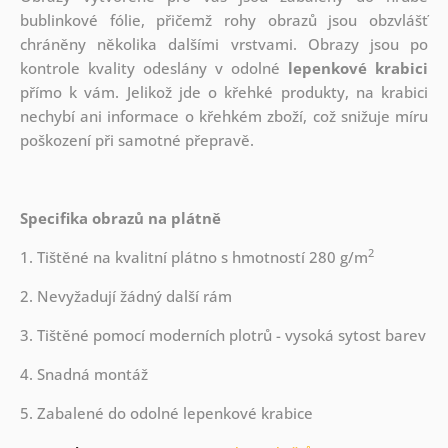
bublinkové fólie, přičemž rohy obrazů jsou obzvlášť
chráněny několika dalšími vrstvami.
Obrazy jsou po
kontrole kvality odeslány v odolné
lepenkové krabici
přímo k vám. Jelikož jde o křehké produkty, na krabici
nechybí ani informace o křehkém zboží, což snižuje míru
poškození při samotné přepravě.
Specifika obrazů na plátně
2
1. Tištěné na kvalitní plátno s hmotností 280 g/m
2. Nevyžadují žádný další rám
3. Tištěné pomocí moderních plotrů - vysoká sytost barev
4. Snadná montáž
5. Zabalené do odolné lepenkové krabice