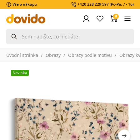
Vše o nákupu
+420 228 229 597
(Po-Pá: 7 - 16)
0
Úvodní stránka
Obrazy
Obrazy podle motivu
Obrazy k
Novinka