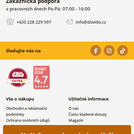
Zákaznická podpora
v pracovních dnech Po-Pá: 07:00 - 16:00
+420 228 229 597
info@dovido.cz
Sledujte nás na
Vše o nákupu
Užitečné informace
Obchodní a reklamační
O nás
podmínky
Často kladené dotazy
Ochrana osobních údajů
Magazín
Možnosti dopravy a platby
Kontakty
Vrácení zboží
Velkoobchodní spolupráce