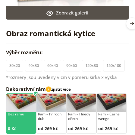
Zobrazit galerii
Obraz romantická kytice
Výběr rozměru:
30x20
40x30
60x40
90x60
120x80
150x100
*rozměry jsou uvedeny v cm v poměru šířka x výška
Dekorativní rám
zjistit více
i
Bez rámu
Rám –⁠⁠⁠⁠⁠⁠ Přírodní
Rám –⁠⁠⁠⁠⁠⁠ Hnědý
Rám –⁠⁠⁠⁠⁠⁠ Černé
dub
ořech
wenge
0 Kč
od 269 kč
od 269 kč
od 269 kč