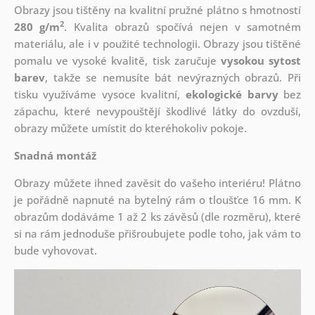
Obrazy jsou tištěny na kvalitní pružné plátno s hmotností
2
280 g/m
. Kvalita obrazů spočívá nejen v samotném
materiálu, ale i v použité technologii. Obrazy jsou tištěné
pomalu ve vysoké kvalitě, tisk zaručuje
vysokou sytost
barev
, takže se nemusíte bát nevýrazných obrazů. Při
tisku využíváme vysoce kvalitní,
ekologické barvy
bez
zápachu, které nevypouštějí škodlivé látky do ovzduší,
obrazy můžete umístit do kteréhokoliv pokoje.
Snadná montáž
Obrazy můžete ihned zavěsit do vašeho interiéru! Plátno
je pořádně napnuté na bytelný rám o tloušťce 16 mm. K
obrazům dodáváme 1 až 2 ks závěsů (dle rozměru), které
si na rám jednoduše přišroubujete podle toho, jak vám to
bude vyhovovat.