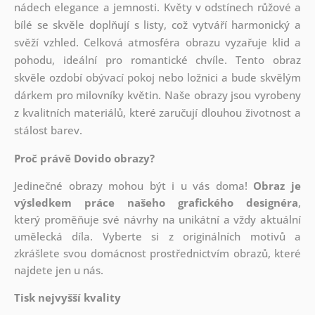
nádech elegance a jemnosti. Květy v odstínech růžové a
bílé se skvěle doplňují s listy, což vytváří harmonický a
svěží vzhled. Celková atmosféra obrazu vyzařuje klid a
pohodu, ideální pro romantické chvíle. Tento obraz
skvěle ozdobí obývací pokoj nebo ložnici a bude skvělým
dárkem pro milovníky květin. Naše obrazy jsou vyrobeny
z kvalitních materiálů, které zaručují dlouhou životnost a
stálost barev.
Proč právě Dovido obrazy?
Jedinečné obrazy mohou být i u vás doma!
Obraz je
výsledkem práce našeho grafického designéra
,
který
proměňuje své návrhy na unikátní a vždy aktuální
umělecká díla. Vyberte si z originálních motivů a
zkrášlete svou domácnost prostřednictvím obrazů, které
najdete jen u nás.
Tisk nejvyšší kvality