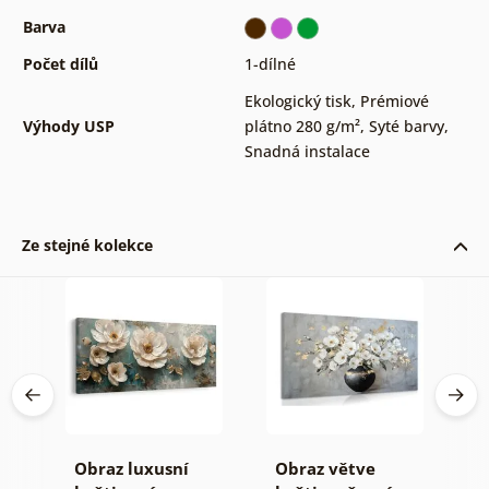
Barva
Počet dílů
1-dílné
Ekologický tisk
,
Prémiové
Výhody USP
plátno 280 g/m²
,
Syté barvy
,
Snadná instalace
Ze stejné kolekce
vá
Obraz luxusní
Obraz větve
O