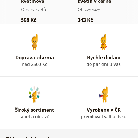
květinová
květin v černé
t
harmonie
váze
Obrazy květů
Obrazy vázy
O
598 Kč
343 Kč
5
Doprava zdarma
Rychlé dodání
nad 2500 Kč
do pár dní u Vás
Široký sortiment
Vyrobeno v ČR
tapet a obrazů
prémiová kvalita tisku