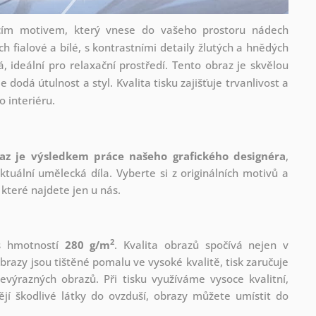
ícím motivem, který vnese do vašeho prostoru nádech
 fialové a bílé, s kontrastními detaily žlutých a hnědých
, ideální pro relaxační prostředí. Tento obraz je skvělou
 dodá útulnost a styl. Kvalita tisku zajišťuje trvanlivost a
o interiéru.
az je výsledkem práce našeho grafického designéra
,
tuální umělecká díla. Vyberte si z originálních motivů a
které najdete jen u nás.
2
 s hmotností
280 g/m
. Kvalita obrazů spočívá nejen v
brazy jsou tištěné pomalu ve vysoké kvalitě, tisk zaručuje
evýrazných obrazů. Při tisku využíváme vysoce kvalitní,
jí škodlivé látky do ovzduší, obrazy můžete umístit do