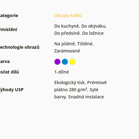
ategorie
Obrazy květů
Do kuchyně
,
Do obýváku
,
místění
Do předsíně
,
Do ložnice
Na plátně
,
Tištěné
,
echnologie obrazů
Zarámované
arva
očet dílů
1-dílné
Ekologický tisk
,
Prémiové
Výhody USP
plátno 280 g/m²
,
Syté
barvy
,
Snadná instalace