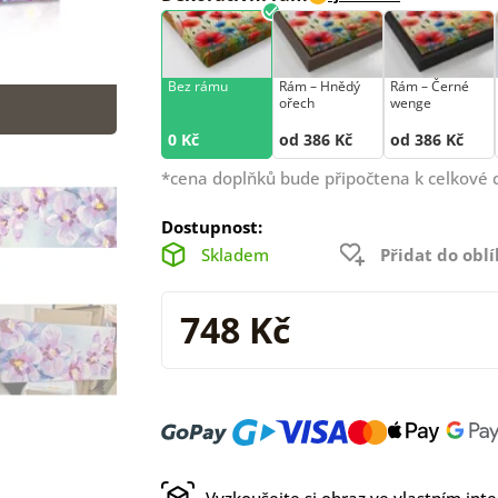
Bez rámu
Rám –⁠⁠⁠⁠⁠⁠ Hnědý
Rám –⁠⁠⁠⁠⁠⁠ Černé
ořech
wenge
0 Kč
od 386 Kč
od 386 Kč
*cena doplňků bude připočtena k celkové 
Dostupnost:
Skladem
Přidat do obl
748 Kč
Vyzkoušejte si obraz ve vlastním inte