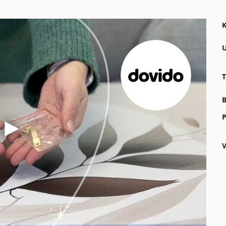
K
U
T
B
P