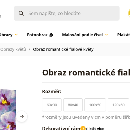
0
Obrazy
Fotoobraz 📤
Malování podle čísel
Plaká
Obrazy květů
Obraz romantické fialové květy
Obraz romantické fia
Rozměr:
60x30
80x40
100x50
120x60
*rozměry jsou uvedeny v cm v poměru šířk
Dekorativní rám
zjistit více
i