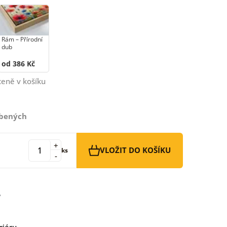
Rám –⁠⁠⁠⁠⁠⁠ Přírodní
dub
od 386 Kč
ceně v košíku
íbených
+
VLOŽIT DO KOŠÍKU
ks
-
riéru