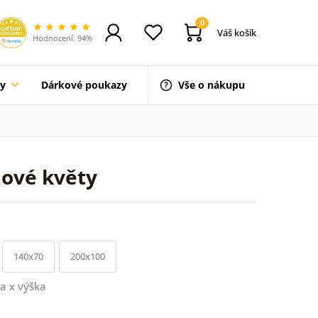
0
Váš košík
Hodnocení: 94%
ty
Dárkové poukazy
Vše o nákupu
lové květy
140x70
200x100
a x výška