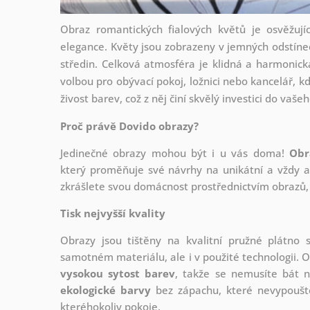
Obraz romantických fialových květů je osvěžuj
elegance. Květy jsou zobrazeny v jemných odstínech
středin. Celková atmosféra je klidná a harmonická
volbou pro obývací pokoj, ložnici nebo kancelář, kde
živost barev, což z něj činí skvělý investici do vašeh
Proč právě Dovido obrazy?
Jedinečné obrazy mohou být i u vás doma!
Obr
který
proměňuje své návrhy na unikátní a vždy ak
zkrášlete svou domácnost prostřednictvím obrazů, 
Tisk nejvyšší kvality
Obrazy jsou tištěny na kvalitní pružné plátno
samotném materiálu, ale i v použité technologii. O
vysokou sytost barev
, takže se nemusíte bát n
ekologické barvy
bez zápachu, které nevypouště
kteréhokoliv pokoje.