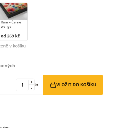
Rám –⁠⁠⁠⁠⁠⁠ Černé
wenge
od 269 kč
ceně v košíku
íbených
+
VLOŽIT DO KOŠÍKU
ks
-
riéru