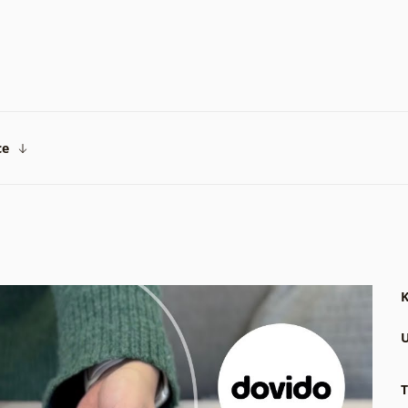
ce
K
U
T