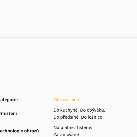
ategorie
Obrazy květů
Do kuchyně
,
Do obýváku
,
místění
Do předsíně
,
Do ložnice
Na plátně
,
Tištěné
,
echnologie obrazů
Zarámované