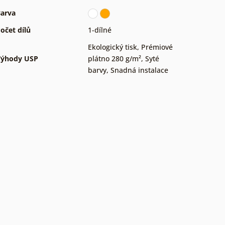
arva
očet dílů
1-dílné
Ekologický tisk
,
Prémiové
Výhody USP
plátno 280 g/m²
,
Syté
barvy
,
Snadná instalace