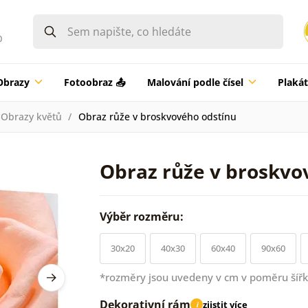
0
Obrazy
Fotoobraz 📤
Malování podle čísel
Plaká
Obrazy květů
Obraz růže v broskvového odstínu
Obraz růže v broskvo
Výběr rozměru:
30x20
40x30
60x40
90x60
*rozměry jsou uvedeny v cm v poměru šířk
Dekorativní rám
zjistit více
i