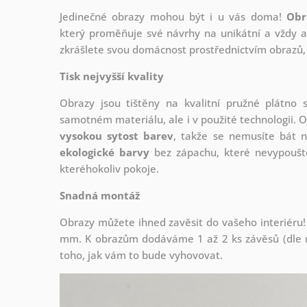
Jedinečné obrazy mohou být i u vás doma!
Obr
který
proměňuje své návrhy na unikátní a vždy ak
zkrášlete svou domácnost prostřednictvím obrazů, 
Tisk nejvyšší kvality
Obrazy jsou tištěny na kvalitní pružné plátno
samotném materiálu, ale i v použité technologii. O
vysokou sytost barev
, takže se nemusíte bát n
ekologické barvy
bez zápachu, které nevypouště
kteréhokoliv pokoje.
Snadná montáž
Obrazy můžete ihned zavěsit do vašeho interiéru!
mm. K obrazům dodáváme 1 až 2 ks závěsů (dle r
toho, jak vám to bude vyhovovat.