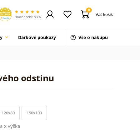
0
Váš košík
Hodnocení: 93%
ty
Dárkové poukazy
Vše o nákupu
vého odstínu
120x80
150x100
a x výška