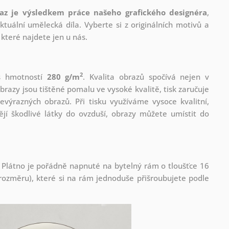
az je výsledkem práce našeho grafického designéra
,
tuální umělecká díla. Vyberte si z originálních motivů a
které najdete jen u nás.
2
 s hmotností
280 g/m
. Kvalita obrazů spočívá nejen v
brazy jsou tištěné pomalu ve vysoké kvalitě, tisk zaručuje
evýrazných obrazů. Při tisku využíváme vysoce kvalitní,
jí škodlivé látky do ovzduší, obrazy můžete umístit do
 Plátno je pořádně napnuté na bytelný rám o tloušťce 16
ozměru), které si na rám jednoduše přišroubujete podle