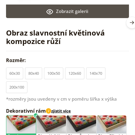
Zobrazit galerii
Obraz slavnostní květinová
kompozice růží
Rozměr:
60x30
80x40
100x50
120x60
140x70
200x100
*rozměry jsou uvedeny v cm v poměru šířka x výška
Dekorativní rám
zjistit více
i