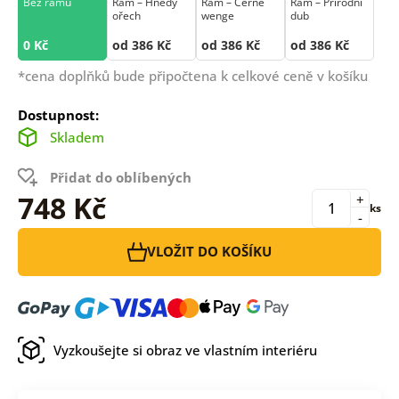
Bez rámu
Rám –⁠⁠⁠⁠⁠⁠ Hnědý
Rám –⁠⁠⁠⁠⁠⁠ Černé
Rám –⁠⁠⁠⁠⁠⁠ Přírodní
ořech
wenge
dub
0 Kč
od 386 Kč
od 386 Kč
od 386 Kč
*cena doplňků bude připočtena k celkové ceně v košíku
Dostupnost:
Skladem
Přidat do oblíbených
748 Kč
+
ks
-
VLOŽIT DO KOŠÍKU
Vyzkoušejte si obraz ve vlastním interiéru