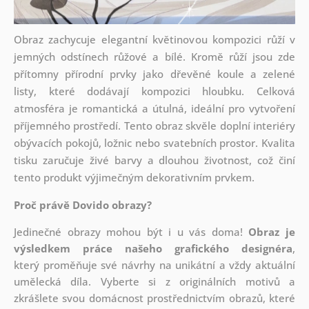
Obraz zachycuje elegantní květinovou kompozici růží v
jemných odstínech růžové a bílé. Kromě růží jsou zde
přítomny přírodní prvky jako dřevěné koule a zelené
listy, které dodávají kompozici hloubku. Celková
atmosféra je romantická a útulná, ideální pro vytvoření
příjemného prostředí. Tento obraz skvěle doplní interiéry
obývacích pokojů, ložnic nebo svatebních prostor. Kvalita
tisku zaručuje živé barvy a dlouhou životnost, což činí
tento produkt výjimečným dekorativním prvkem.
Proč právě Dovido obrazy?
Jedinečné obrazy mohou být i u vás doma!
Obraz je
výsledkem práce našeho grafického designéra
,
který
proměňuje své návrhy na unikátní a vždy aktuální
umělecká díla. Vyberte si z originálních motivů a
zkrášlete svou domácnost prostřednictvím obrazů, které