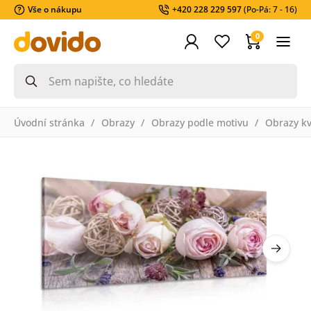
Vše o nákupu
+420 228 229 597
(Po-Pá: 7 - 16)
0
Úvodní stránka
Obrazy
Obrazy podle motivu
Obrazy k