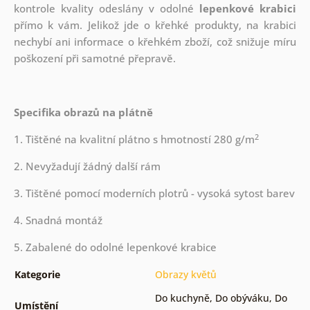
kontrole kvality odeslány v odolné
lepenkové krabici
přímo k vám. Jelikož jde o křehké produkty, na krabici
nechybí ani informace o křehkém zboží, což snižuje míru
poškození při samotné přepravě.
Specifika obrazů na plátně
2
1. Tištěné na kvalitní plátno s hmotností 280 g/m
2. Nevyžadují žádný další rám
3. Tištěné pomocí moderních plotrů - vysoká sytost barev
4. Snadná montáž
5. Zabalené do odolné lepenkové krabice
Kategorie
Obrazy květů
Do kuchyně
,
Do obýváku
,
Do
Umístění