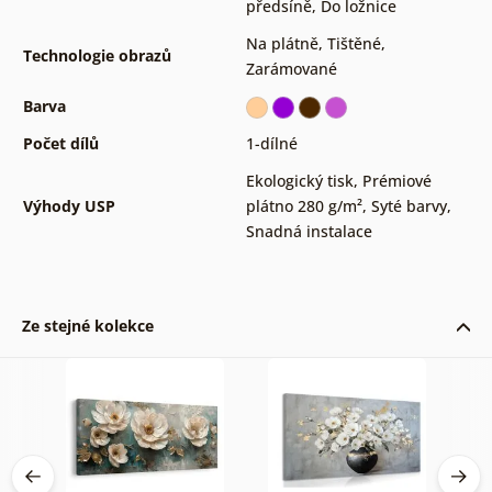
předsíně
,
Do ložnice
Na plátně
,
Tištěné
,
Technologie obrazů
Zarámované
Barva
Počet dílů
1-dílné
Ekologický tisk
,
Prémiové
Výhody USP
plátno 280 g/m²
,
Syté barvy
,
Snadná instalace
Ze stejné kolekce