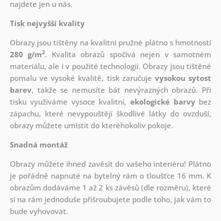
najdete jen u nás.
Tisk nejvyšší kvality
Obrazy jsou tištěny na kvalitní pružné plátno s hmotností
2
280 g/m
. Kvalita obrazů spočívá nejen v samotném
materiálu, ale i v použité technologii. Obrazy jsou tištěné
pomalu ve vysoké kvalitě, tisk zaručuje
vysokou sytost
barev
, takže se nemusíte bát nevýrazných obrazů. Při
tisku využíváme vysoce kvalitní,
ekologické barvy
bez
zápachu, které nevypouštějí škodlivé látky do ovzduší,
obrazy můžete umístit do kteréhokoliv pokoje.
Snadná montáž
Obrazy můžete ihned zavěsit do vašeho interiéru! Plátno
je pořádně napnuté na bytelný rám o tloušťce 16 mm. K
obrazům dodáváme 1 až 2 ks závěsů (dle rozměru), které
si na rám jednoduše přišroubujete podle toho, jak vám to
bude vyhovovat.