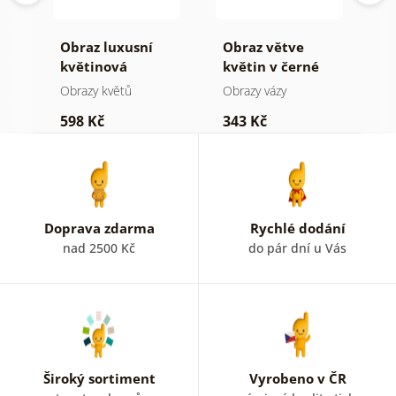
vá
Obraz luxusní
Obraz větve
O
květinová
květin v černé
t
harmonie
váze
Obrazy květů
Obrazy vázy
O
598 Kč
343 Kč
5
Doprava zdarma
Rychlé dodání
nad 2500 Kč
do pár dní u Vás
Široký sortiment
Vyrobeno v ČR