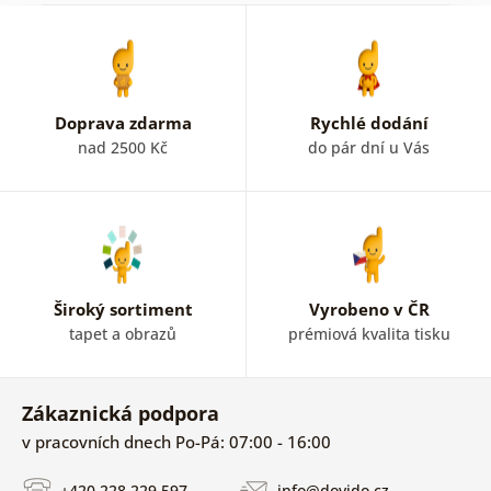
Obraz je krásný, přesně jako na obrázku.
Michaela 22. 05. 2023
Doprava zdarma
Rychlé dodání
nad 2500 Kč
do pár dní u Vás
Ověřený zákazník 25. 04. 2023
Ověřený zákazník 14. 04. 2023
Široký sortiment
Vyrobeno v ČR
tapet a obrazů
prémiová kvalita tisku
Moc pěkný obraz. Sleva na MDŽ potěšila. A obraz
převázaný červenou mašlí mě dojal :-)
Ověřený zákazník 08. 03. 2023
Zákaznická podpora
v pracovních dnech Po-Pá: 07:00 - 16:00
Ověřený zákazník 13. 02. 2023
+420 228 229 597
info@dovido.cz