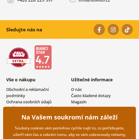
Sledujte nás na
Vše o nákupu
Užitečné informace
Obchodní a reklamační
O nás
podmínky
Často kladené dotazy
Ochrana osobních údajů
Magazín
Možnosti dopravy a platby
Kontakty
Vrácení zboží
Velkoobchodní spolupráce
Na Vašem soukromí nám záleží
Soubory cookies vám pomohou rychle najít to, co potřebujete,
ušetří vám čas a zabrání tomu, aby se vám zobrazovaly reklamy,