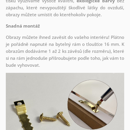
tisku využíváme vysoce kvalitní,
ekologické barvy
bez
zápachu, které nevypouštějí škodlivé látky do ovzduší,
obrazy můžete umístit do kteréhokoliv pokoje.
Snadná montáž
Obrazy můžete ihned zavěsit do vašeho interiéru! Plátno
je pořádně napnuté na bytelný rám o tloušťce 16 mm. K
obrazům dodáváme 1 až 2 ks závěsů (dle rozměru), které
si na rám jednoduše přišroubujete podle toho, jak vám to
bude vyhovovat.