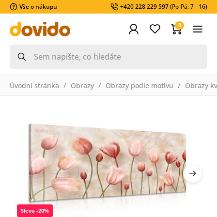
Vše o nákupu
+420 228 229 597
(Po-Pá: 7 - 16)
0
Úvodní stránka
Obrazy
Obrazy podle motivu
Obrazy k
Sleva -20%