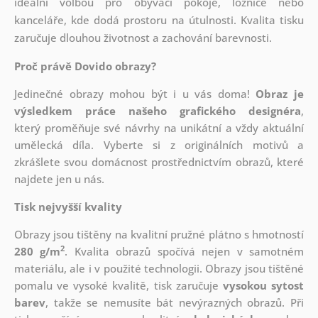
ideální volbou pro obývací pokoje, ložnice nebo
kanceláře, kde dodá prostoru na útulnosti. Kvalita tisku
zaručuje dlouhou životnost a zachování barevnosti.
Proč právě Dovido obrazy?
Jedinečné obrazy mohou být i u vás doma!
Obraz je
výsledkem práce našeho grafického designéra
,
který
proměňuje své návrhy na unikátní a vždy aktuální
umělecká díla. Vyberte si z originálních motivů a
zkrášlete svou domácnost prostřednictvím obrazů, které
najdete jen u nás.
Tisk nejvyšší kvality
Obrazy jsou tištěny na kvalitní pružné plátno s hmotností
2
280 g/m
. Kvalita obrazů spočívá nejen v samotném
materiálu, ale i v použité technologii. Obrazy jsou tištěné
pomalu ve vysoké kvalitě, tisk zaručuje
vysokou sytost
barev
, takže se nemusíte bát nevýrazných obrazů. Při