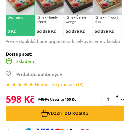
Bez rámu
Rám –⁠⁠⁠⁠⁠⁠ Hnědý
Rám –⁠⁠⁠⁠⁠⁠ Černé
Rám –⁠⁠⁠⁠⁠⁠ Přírodní
ořech
wenge
dub
0 Kč
od 386 Kč
od 386 Kč
od 386 Kč
*cena doplňků bude připočtena k celkové ceně v košíku
Dostupnost:
Skladem
Přidat do oblíbených
Hodnocení produktu (8)
598 Kč
+
748 Kč
Ušetříte
150 Kč
ks
-
VLOŽIT DO KOŠÍKU