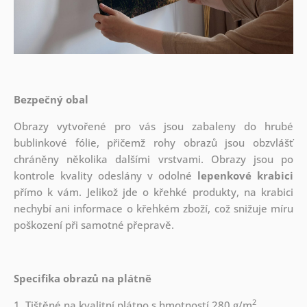
Bezpečný obal
Obrazy vytvořené pro vás jsou zabaleny do hrubé
bublinkové fólie, přičemž rohy obrazů jsou obzvlášť
chráněny několika dalšími vrstvami.
Obrazy jsou po
kontrole kvality odeslány v odolné
lepenkové krabici
přímo k vám. Jelikož jde o křehké produkty, na krabici
nechybí ani informace o křehkém zboží, což snižuje míru
poškození při samotné přepravě.
Specifika obrazů na plátně
2
1. Tištěné na kvalitní plátno s hmotností 280 g/m