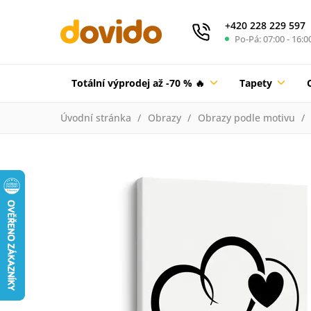
+420 228 229 597
Po-Pá: 07:00 - 16:0
Totální výprodej až -70 % 🔥
Tapety
Úvodní stránka
Obrazy
Obrazy podle motivu