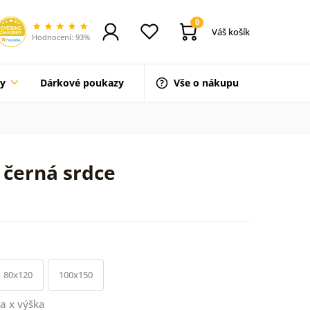
0
Váš košík
Hodnocení: 93%
ty
Dárkové poukazy
Vše o nákupu
 černá srdce
80x120
100x150
a x výška