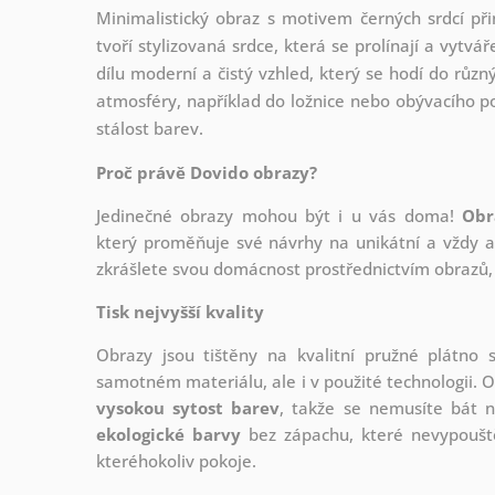
Minimalistický obraz s motivem černých srdcí při
tvoří stylizovaná srdce, která se prolínají a vytv
dílu moderní a čistý vzhled, který se hodí do různ
atmosféry, například do ložnice nebo obývacího pok
stálost barev.
Proč právě Dovido obrazy?
Jedinečné obrazy mohou být i u vás doma!
Obr
který
proměňuje své návrhy na unikátní a vždy ak
zkrášlete svou domácnost prostřednictvím obrazů, 
Tisk nejvyšší kvality
Obrazy jsou tištěny na kvalitní pružné plátno
samotném materiálu, ale i v použité technologii. O
vysokou sytost barev
, takže se nemusíte bát n
ekologické barvy
bez zápachu, které nevypouště
kteréhokoliv pokoje.