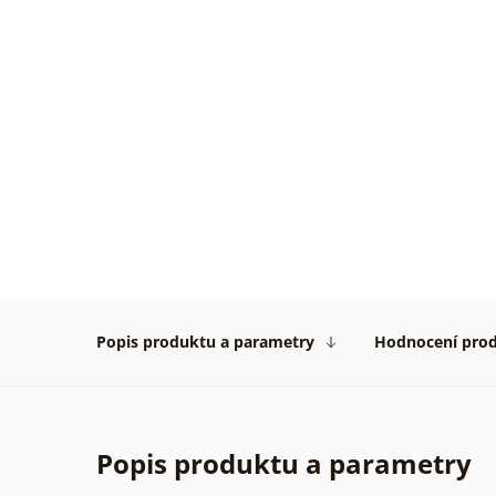
Velmi
pěkné
obrázk
rychlo
dodán
vše
na
1****
Popis produktu a parametry
Hodnocení pro
Ověře
zákaz
31. 07
2026
Popis produktu a parametry