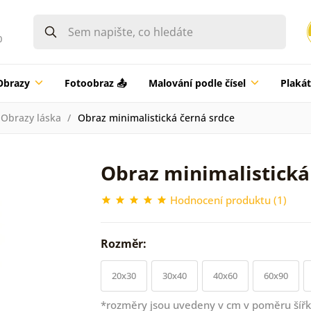
0
Obrazy
Fotoobraz 📤
Malování podle čísel
Plaká
Obrazy láska
Obraz minimalistická černá srdce
Obraz minimalistická
Hodnocení produktu (1)
Rozměr:
20x30
30x40
40x60
60x90
*rozměry jsou uvedeny v cm v poměru šířk