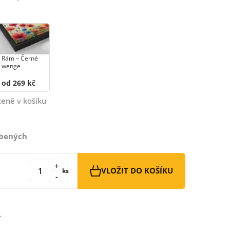
Rám –⁠⁠⁠⁠⁠⁠ Černé
wenge
od 269 kč
ceně v košíku
íbených
+
VLOŽIT DO KOŠÍKU
ks
-