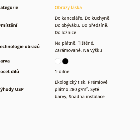
ategorie
Obrazy láska
Do kanceláře
,
Do kuchyně
,
místění
Do obýváku
,
Do předsíně
,
Do ložnice
Na plátně
,
Tištěné
,
echnologie obrazů
Zarámované
,
Na výšku
arva
očet dílů
1-dílné
Ekologický tisk
,
Prémiové
Výhody USP
plátno 280 g/m²
,
Syté
barvy
,
Snadná instalace