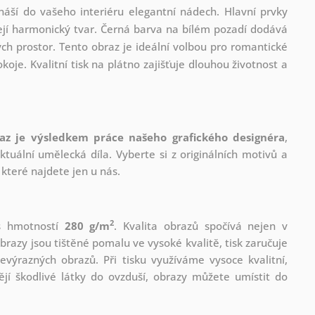
náší do vašeho interiéru elegantní nádech. Hlavní prvky
ářejí harmonický tvar. Černá barva na bílém pozadí dodává
ých prostor. Tento obraz je ideální volbou pro romantické
oje. Kvalitní tisk na plátno zajišťuje dlouhou životnost a
az je výsledkem práce našeho grafického designéra
,
tuální umělecká díla. Vyberte si z originálních motivů a
které najdete jen u nás.
2
 s hmotností
280 g/m
. Kvalita obrazů spočívá nejen v
brazy jsou tištěné pomalu ve vysoké kvalitě, tisk zaručuje
evýrazných obrazů. Při tisku využíváme vysoce kvalitní,
jí škodlivé látky do ovzduší, obrazy můžete umístit do