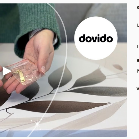
K
U
T
B
P