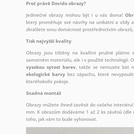
Proč právě Dovido obrazy?
Jedinečné obrazy mohou být i u vás doma!
Obr
který
proměňuje své návrhy na unikátní a vždy ak
zkrášlete svou domácnost prostřednictvím obrazů, 
Tisk nejvyšší kvality
Obrazy jsou tištěny na kvalitní pružné plátno
samotném materiálu, ale i v použité technologii. O
vysokou sytost barev
, takže se nemusíte bát n
ekologické barvy
bez zápachu, které nevypouště
kteréhokoliv pokoje.
Snadná montáž
Obrazy můžete ihned zavěsit do vašeho interiéru!
mm. K obrazům dodáváme 1 až 2 ks závěsů (dle r
toho, jak vám to bude vyhovovat.