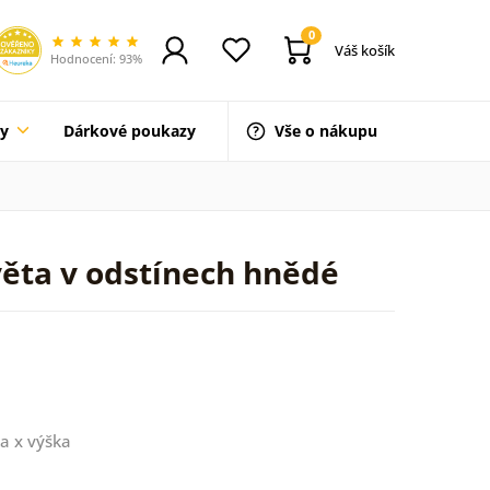
0
Váš košík
Hodnocení: 93%
ty
Dárkové poukazy
Vše o nákupu
věta v odstínech hnědé
a x výška