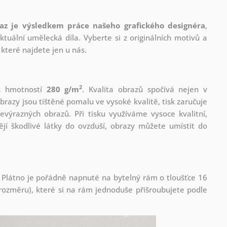
az je výsledkem práce našeho grafického designéra
,
tuální umělecká díla. Vyberte si z originálních motivů a
které najdete jen u nás.
2
 s hmotností
280 g/m
. Kvalita obrazů spočívá nejen v
brazy jsou tištěné pomalu ve vysoké kvalitě, tisk zaručuje
evýrazných obrazů. Při tisku využíváme vysoce kvalitní,
jí škodlivé látky do ovzduší, obrazy můžete umístit do
 Plátno je pořádně napnuté na bytelný rám o tloušťce 16
ozměru), které si na rám jednoduše přišroubujete podle