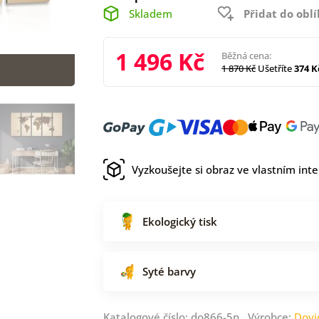
Skladem
Přidat do obl
1 496 Kč
Běžná cena:
1 870 Kč
Ušetříte
374 K
Vyzkoušejte si obraz ve vlastním inte
Ekologický tisk
Syté barvy
Katalogové číslo: do866-5n Výrobce:
Dovi