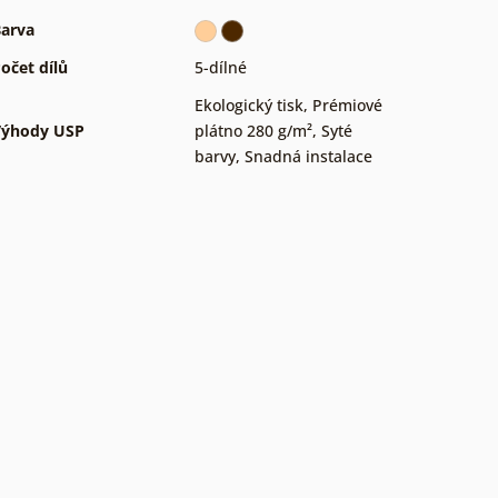
arva
očet dílů
5-dílné
Ekologický tisk
,
Prémiové
Výhody USP
plátno 280 g/m²
,
Syté
barvy
,
Snadná instalace