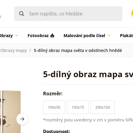
0
Obrazy
Fotoobraz 📤
Malování podle čísel
Plaká
Obrazy mapy
5-dílný obraz mapa světa v odstínech hnědé
5-dílný obraz mapa s
Rozměr:
100x50
150x75
200x100
*rozměry jsou uvedeny v cm v poměru šířk
Dostupnost: