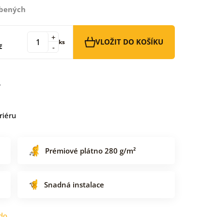
íbených
+
VLOŽIT DO KOŠÍKU
ks
č
-
riéru
Prémiové plátno 280 g/m²
Snadná instalace
do