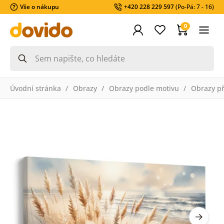
Vše o nákupu
+420 228 229 597
(Po-Pá: 7 - 16)
0
Úvodní stránka
Obrazy
Obrazy podle motivu
Obrazy př