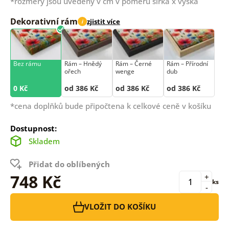
*rozměry jsou uvedeny v cm v poměru šířka x výška
Dekorativní rám
zjistit více
i
Bez rámu
Rám –⁠⁠⁠⁠⁠⁠ Hnědý
Rám –⁠⁠⁠⁠⁠⁠ Černé
Rám –⁠⁠⁠⁠⁠⁠ Přírodní
ořech
wenge
dub
0 Kč
od 386 Kč
od 386 Kč
od 386 Kč
*cena doplňků bude připočtena k celkové ceně v košíku
Dostupnost:
Skladem
Přidat do oblíbených
748 Kč
+
ks
-
VLOŽIT DO KOŠÍKU