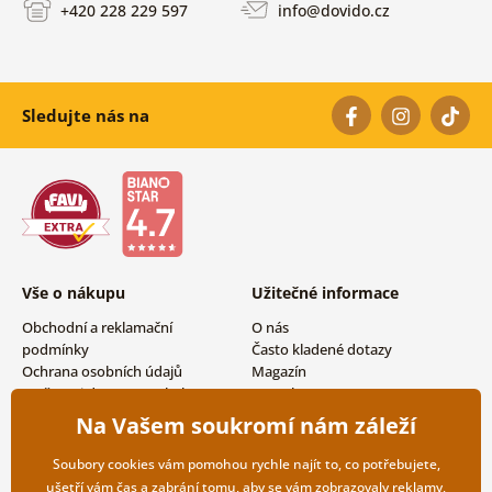
+420 228 229 597
info@dovido.cz
Sledujte nás na
Vše o nákupu
Užitečné informace
Obchodní a reklamační
O nás
podmínky
Často kladené dotazy
Ochrana osobních údajů
Magazín
Možnosti dopravy a platby
Kontakty
Vrácení zboží
Velkoobchodní spolupráce
Na Vašem soukromí nám záleží
Soubory cookies vám pomohou rychle najít to, co potřebujete,
ušetří vám čas a zabrání tomu, aby se vám zobrazovaly reklamy,