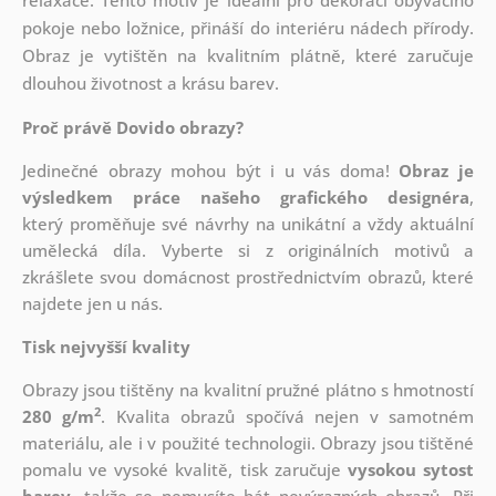
relaxace. Tento motiv je ideální pro dekoraci obývacího
pokoje nebo ložnice, přináší do interiéru nádech přírody.
Obraz je vytištěn na kvalitním plátně, které zaručuje
dlouhou životnost a krásu barev.
Proč právě Dovido obrazy?
Jedinečné obrazy mohou být i u vás doma!
Obraz je
výsledkem práce našeho grafického designéra
,
který
proměňuje své návrhy na unikátní a vždy aktuální
umělecká díla. Vyberte si z originálních motivů a
zkrášlete svou domácnost prostřednictvím obrazů, které
najdete jen u nás.
Tisk nejvyšší kvality
Obrazy jsou tištěny na kvalitní pružné plátno s hmotností
2
280 g/m
. Kvalita obrazů spočívá nejen v samotném
materiálu, ale i v použité technologii. Obrazy jsou tištěné
pomalu ve vysoké kvalitě, tisk zaručuje
vysokou sytost