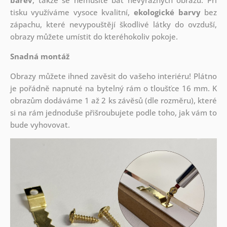
barev
, takže se nemusíte bát nevýrazných obrazů. Při
tisku využíváme vysoce kvalitní,
ekologické barvy
bez
zápachu, které nevypouštějí škodlivé látky do ovzduší,
obrazy můžete umístit do kteréhokoliv pokoje.
Snadná montáž
Obrazy můžete ihned zavěsit do vašeho interiéru! Plátno
je pořádně napnuté na bytelný rám o tloušťce 16 mm. K
obrazům dodáváme 1 až 2 ks závěsů (dle rozměru), které
si na rám jednoduše přišroubujete podle toho, jak vám to
bude vyhovovat.