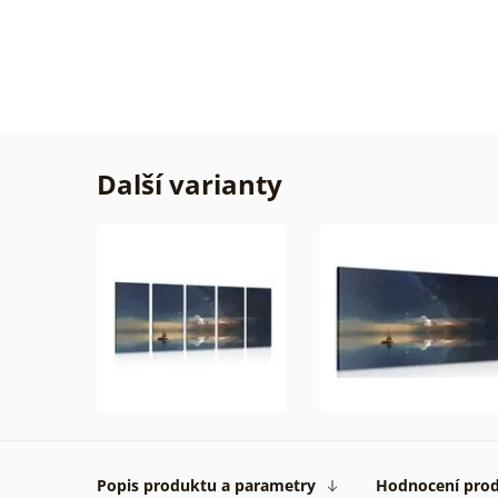
obrázk
rychlo
dodán
vše
na
1****
Další varianty
Ověře
zákaz
31. 07
2026
Popis produktu a parametry
Hodnocení pro