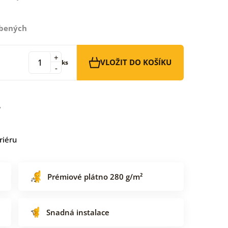
íbených
+
VLOŽIT DO KOŠÍKU
ks
-
riéru
Prémiové plátno 280 g/m²
Snadná instalace