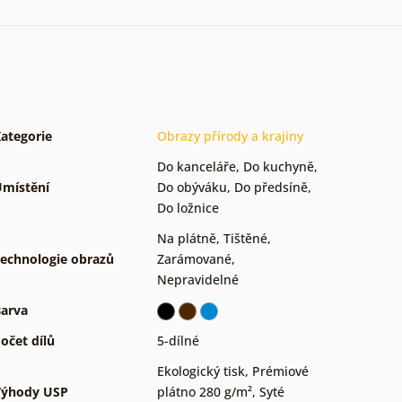
ategorie
Obrazy přírody a krajiny
Do kanceláře
,
Do kuchyně
,
místění
Do obýváku
,
Do předsíně
,
Do ložnice
Na plátně
,
Tištěné
,
echnologie obrazů
Zarámované
,
Nepravidelné
arva
očet dílů
5-dílné
Ekologický tisk
,
Prémiové
Výhody USP
plátno 280 g/m²
,
Syté