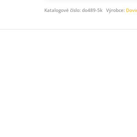
Katalogové číslo: do489-5k Výrobce:
Dovi
ný
ník
.