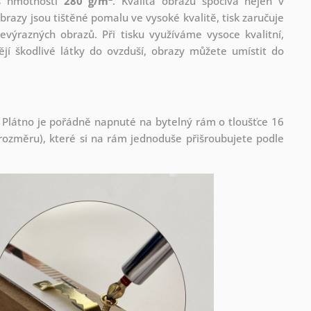
 s hmotností
280 g/m
. Kvalita obrazů spočívá nejen v
brazy jsou tištěné pomalu ve vysoké kvalitě, tisk zaručuje
evýrazných obrazů. Při tisku využíváme vysoce kvalitní,
jí škodlivé látky do ovzduší, obrazy můžete umístit do
 Plátno je pořádně napnuté na bytelný rám o tloušťce 16
ozměru), které si na rám jednoduše přišroubujete podle