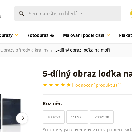
0
Obrazy
Fotoobraz 📤
Malování podle čísel
Plaká
Obrazy přírody a krajiny
5-dílný obraz loďka na moři
5-dílný obraz loďka n
Hodnocení produktu (1)
Rozměr:
100x50
150x75
200x100
*rozměry jsou uvedeny v cm v poměru šířk