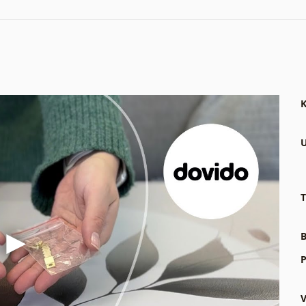
K
U
T
B
P