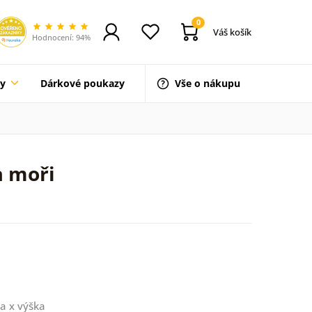
0
Váš košík
Hodnocení: 94%
ty
Dárkové poukazy
Vše o nákupu
a moři
a x výška