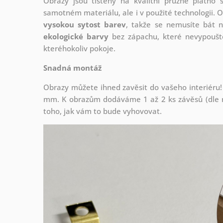
Obrazy jsou tištěny na kvalitní pružné plátno
samotném materiálu, ale i v použité technologii. O
vysokou sytost barev
, takže se nemusíte bát n
ekologické barvy
bez zápachu, které nevypouště
kteréhokoliv pokoje.
Snadná montáž
Obrazy můžete ihned zavěsit do vašeho interiéru!
mm. K obrazům dodáváme 1 až 2 ks závěsů (dle r
toho, jak vám to bude vyhovovat.