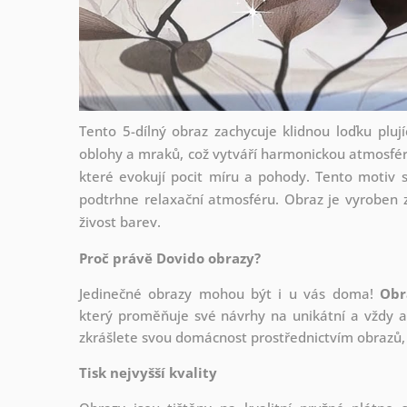
Tento 5-dílný obraz zachycuje klidnou loďku plu
oblohy a mraků, což vytváří harmonickou atmosfér
které evokují pocit míru a pohody. Tento motiv 
podtrhne relaxační atmosféru. Obraz je vyroben z 
živost barev.
Proč právě Dovido obrazy?
Jedinečné obrazy mohou být i u vás doma!
Obr
který
proměňuje své návrhy na unikátní a vždy ak
zkrášlete svou domácnost prostřednictvím obrazů, 
Tisk nejvyšší kvality