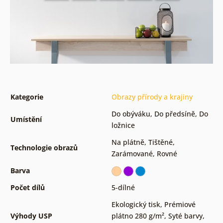
Kategorie
Obrazy přírody a krajiny
Do obýváku
,
Do předsíně
,
Do
Umístění
ložnice
Na plátně
,
Tištěné
,
Technologie obrazů
Zarámované
,
Rovné
Barva
Počet dílů
5-dílné
Ekologický tisk
,
Prémiové
Výhody USP
plátno 280 g/m²
,
Syté barvy
,