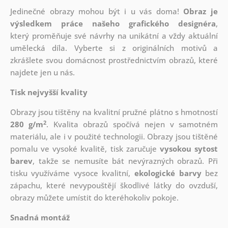
Jedinečné obrazy mohou být i u vás doma!
Obraz je
výsledkem práce našeho grafického designéra
,
který
proměňuje své návrhy na unikátní a vždy aktuální
umělecká díla. Vyberte si z originálních motivů a
zkrášlete svou domácnost prostřednictvím obrazů, které
najdete jen u nás.
Tisk nejvyšší kvality
Obrazy jsou tištěny na kvalitní pružné plátno s hmotností
2
280 g/m
. Kvalita obrazů spočívá nejen v samotném
materiálu, ale i v použité technologii. Obrazy jsou tištěné
pomalu ve vysoké kvalitě, tisk zaručuje
vysokou sytost
barev
, takže se nemusíte bát nevýrazných obrazů. Při
tisku využíváme vysoce kvalitní,
ekologické barvy
bez
zápachu, které nevypouštějí škodlivé látky do ovzduší,
obrazy můžete umístit do kteréhokoliv pokoje.
Snadná montáž