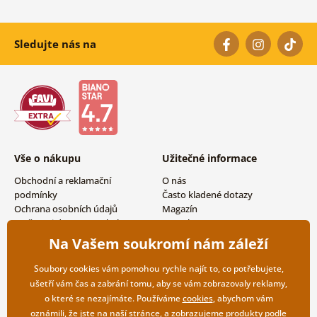
Sledujte nás na
Vše o nákupu
Užitečné informace
Obchodní a reklamační
O nás
podmínky
Často kladené dotazy
Ochrana osobních údajů
Magazín
Možnosti dopravy a platby
Kontakty
Vrácení zboží
Velkoobchodní spolupráce
Na Vašem soukromí nám záleží
Soubory cookies vám pomohou rychle najít to, co potřebujete,
ušetří vám čas a zabrání tomu, aby se vám zobrazovaly reklamy,
o které se nezajímáte. Používáme
cookies
, abychom vám
oznámili, že jste na naší stránce, a zobrazujeme produkty podle