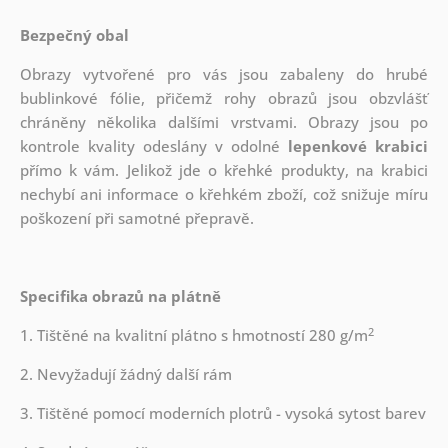
Bezpečný obal
Obrazy vytvořené pro vás jsou zabaleny do hrubé
bublinkové fólie, přičemž rohy obrazů jsou obzvlášť
chráněny několika dalšími vrstvami.
Obrazy jsou po
kontrole kvality odeslány v odolné
lepenkové krabici
přímo k vám. Jelikož jde o křehké produkty, na krabici
nechybí ani informace o křehkém zboží, což snižuje míru
poškození při samotné přepravě.
Specifika obrazů na plátně
2
1. Tištěné na kvalitní plátno s hmotností 280 g/m
2. Nevyžadují žádný další rám
3. Tištěné pomocí moderních plotrů - vysoká sytost barev