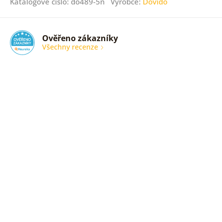
Katalogové číslo: do489-5n Výrobce:
Dovido
Ověřeno zákazníky
Všechny recenze
nic
Ověřený
zákazník
05. 08.
2026