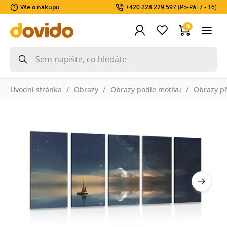
Vše o nákupu
+420 228 229 597
(Po-Pá: 7 - 16)
0
Úvodní stránka
Obrazy
Obrazy podle motivu
Obrazy př