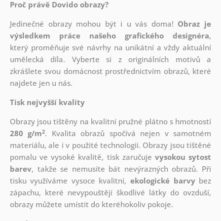
Proč právě Dovido obrazy?
Jedinečné obrazy mohou být i u vás doma!
Obraz je
výsledkem práce našeho grafického designéra
,
který
proměňuje své návrhy na unikátní a vždy aktuální
umělecká díla. Vyberte si z originálních motivů a
zkrášlete svou domácnost prostřednictvím obrazů, které
najdete jen u nás.
Tisk nejvyšší kvality
Obrazy jsou tištěny na kvalitní pružné plátno s hmotností
2
280 g/m
. Kvalita obrazů spočívá nejen v samotném
materiálu, ale i v použité technologii. Obrazy jsou tištěné
pomalu ve vysoké kvalitě, tisk zaručuje
vysokou sytost
barev
, takže se nemusíte bát nevýrazných obrazů. Při
tisku využíváme vysoce kvalitní,
ekologické barvy
bez
zápachu, které nevypouštějí škodlivé látky do ovzduší,
obrazy můžete umístit do kteréhokoliv pokoje.