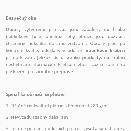
Bezpečný obal
Obrazy vytvořené pro vás jsou zabaleny do hrubé
bublinkové fólie, přičemž rohy obrazů jsou obzvlášť
chráněny několika dalšími vrstvami.
Obrazy jsou po
kontrole kvality odeslány v odolné
lepenkové krabici
přímo k vám. Jelikož jde o křehké produkty, na krabici
nechybí ani informace o křehkém zboží, což snižuje míru
poškození při samotné přepravě.
Specifika obrazů na plátně
2
1. Tištěné na kvalitní plátno s hmotností 280 g/m
2. Nevyžadují žádný další rám
3. Tištěné pomocí moderních plotrů - vysoká sytost barev