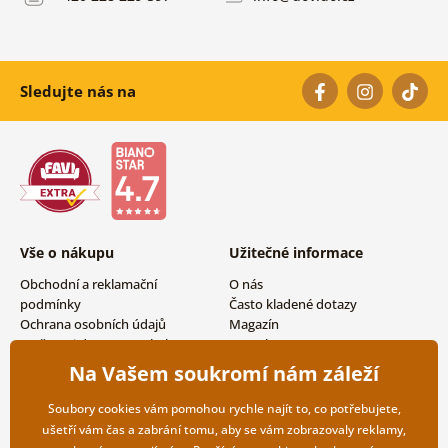
Sledujte nás na
Vše o nákupu
Užitečné informace
Obchodní a reklamační
O nás
podmínky
Často kladené dotazy
Ochrana osobních údajů
Magazín
Možnosti dopravy a platby
Kontakty
Vrácení zboží
Velkoobchodní spolupráce
Na Vašem soukromí nám záleží
Soubory cookies vám pomohou rychle najít to, co potřebujete,
ušetří vám čas a zabrání tomu, aby se vám zobrazovaly reklamy,