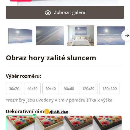
Zobrazit galerii
Obraz hory zalité sluncem
Výběr rozměru:
30x20
40x30
60x40
90x60
120x80
150x100
*rozměry jsou uvedeny v cm v poměru šířka x výška
Dekorativní rám
zjistit více
i