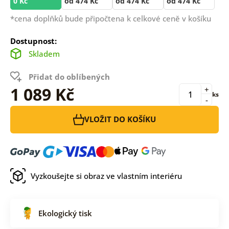
0 Kč
od 474 Kč
od 474 Kč
od 474 Kč
*cena doplňků bude připočtena k celkové ceně v košíku
Dostupnost:
Skladem
Přidat do oblíbených
1 089 Kč
+
ks
-
VLOŽIT DO KOŠÍKU
Vyzkoušejte si obraz ve vlastním interiéru
Ekologický tisk