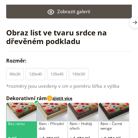
Zobrazit galerii
Obraz list ve tvaru srdce na
dřevěném podkladu
Rozměr:
90x30
120x40
135x45
150x50
*rozměry jsou uvedeny v cm v poměru šířka x výška
Dekorativní rám
zjistit více
i
Bez rámu
Rám –⁠⁠⁠⁠⁠⁠ Přírodní
Rám –⁠⁠⁠⁠⁠⁠ Hnědý
Rám –⁠⁠⁠⁠⁠⁠ Černé
dub
ořech
wenge