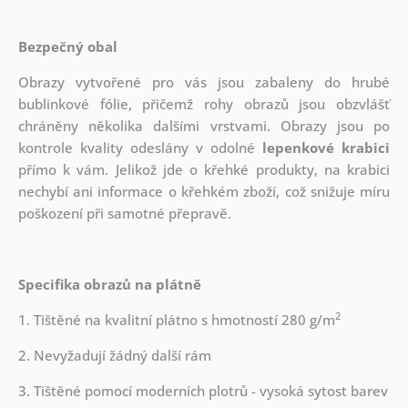
Bezpečný obal
Obrazy vytvořené pro vás jsou zabaleny do hrubé
bublinkové fólie, přičemž rohy obrazů jsou obzvlášť
chráněny několika dalšími vrstvami.
Obrazy jsou po
kontrole kvality odeslány v odolné
lepenkové krabici
přímo k vám. Jelikož jde o křehké produkty, na krabici
nechybí ani informace o křehkém zboží, což snižuje míru
poškození při samotné přepravě.
Specifika obrazů na plátně
2
1. Tištěné na kvalitní plátno s hmotností 280 g/m
2. Nevyžadují žádný další rám
3. Tištěné pomocí moderních plotrů - vysoká sytost barev