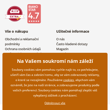
Vše o nákupu
Užitečné informace
Obchodní a reklamační
O nás
podmínky
Často kladené dotazy
Ochrana osobních údajů
Magazín
Možnosti dopravy a platby
Kontakty
Vrácení zboží
Velkoobchodní spolupráce
Na Vašem soukromí nám záleží
Soubory cookies vám pomohou rychle najít to, co potřebujete,
ušetří vám čas a zabrání tomu, aby se vám zobrazovaly reklamy,
o které se nezajímáte. Používáme
cookies
, abychom vám
oznámili, že jste na naší stránce, a zobrazujeme produkty podle
vašich preferencí. Soubory cookies nám pomáhají zlepšit váš
vylepšený zážitek z procházení.
Odmítnout vše