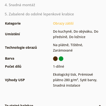
4. Snadná montáž
5. Zabalené do odolné lepenkové krabice
Kategorie
Obrazy zátiší
Do kuchyně
,
Do obýváku
,
Do
Umístění
předsíně
,
Do ložnice
Na plátně
,
Tištěné
,
Technologie obrazů
Zarámované
Barva
Počet dílů
1-dílné
Ekologický tisk
,
Prémiové
Výhody USP
plátno 280 g/m²
,
Syté barvy
,
Snadná instalace
Ze stejné kolekce