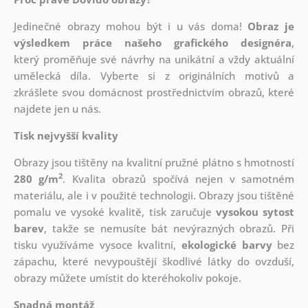
Jedinečné obrazy mohou být i u vás doma!
Obraz je
výsledkem práce našeho grafického designéra
,
který
proměňuje své návrhy na unikátní a vždy aktuální
umělecká díla. Vyberte si z originálních motivů a
zkrášlete svou domácnost prostřednictvím obrazů, které
najdete jen u nás.
Tisk nejvyšší kvality
Obrazy jsou tištěny na kvalitní pružné plátno s hmotností
2
280 g/m
. Kvalita obrazů spočívá nejen v samotném
materiálu, ale i v použité technologii. Obrazy jsou tištěné
pomalu ve vysoké kvalitě, tisk zaručuje
vysokou sytost
barev
, takže se nemusíte bát nevýrazných obrazů. Při
tisku využíváme vysoce kvalitní,
ekologické barvy
bez
zápachu, které nevypouštějí škodlivé látky do ovzduší,
obrazy můžete umístit do kteréhokoliv pokoje.
Snadná montáž