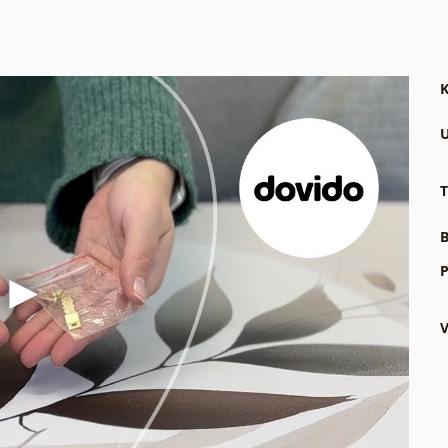
K
U
T
B
P