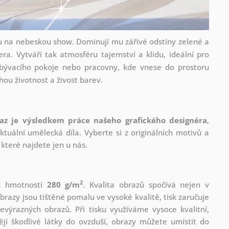
u na nebeskou show. Dominují mu zářivé odstíny zelené a
ra. Vytváří tak atmosféru tajemství a klidu, ideální pro
obývacího pokoje nebo pracovny, kde vnese do prostoru
uhou životnost a živost barev.
az je výsledkem práce našeho grafického designéra
,
tuální umělecká díla. Vyberte si z originálních motivů a
které najdete jen u nás.
2
 s hmotností
280 g/m
. Kvalita obrazů spočívá nejen v
brazy jsou tištěné pomalu ve vysoké kvalitě, tisk zaručuje
evýrazných obrazů. Při tisku využíváme vysoce kvalitní,
jí škodlivé látky do ovzduší, obrazy můžete umístit do