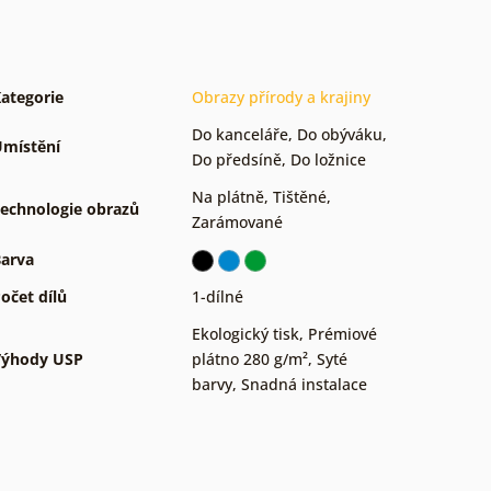
ategorie
Obrazy přírody a krajiny
Do kanceláře
,
Do obýváku
,
místění
Do předsíně
,
Do ložnice
Na plátně
,
Tištěné
,
echnologie obrazů
Zarámované
arva
očet dílů
1-dílné
Ekologický tisk
,
Prémiové
Výhody USP
plátno 280 g/m²
,
Syté
barvy
,
Snadná instalace