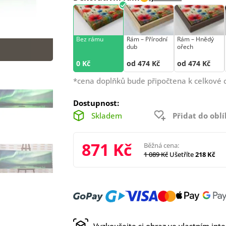
Bez rámu
Rám –⁠⁠⁠⁠⁠⁠ Přírodní
Rám –⁠⁠⁠⁠⁠⁠ Hnědý
dub
ořech
0 Kč
od 474 Kč
od 474 Kč
*cena doplňků bude připočtena k celkové 
Dostupnost:
Skladem
Přidat do obl
871 Kč
Běžná cena:
1 089 Kč
Ušetříte
218 Kč
Vyzkoušejte si obraz ve vlastním inte