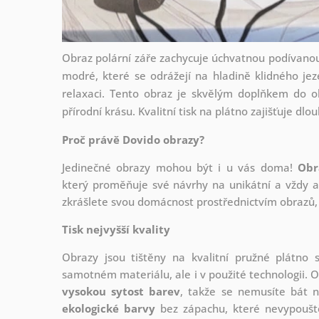
Obraz polární záře zachycuje úchvatnou podívano
modré, které se odrážejí na hladině klidného jeze
relaxaci. Tento obraz je skvělým doplňkem do 
přírodní krásu. Kvalitní tisk na plátno zajišťuje dlo
Proč právě Dovido obrazy?
Jedinečné obrazy mohou být i u vás doma!
Obr
který
proměňuje své návrhy na unikátní a vždy ak
zkrášlete svou domácnost prostřednictvím obrazů, 
Tisk nejvyšší kvality
Obrazy jsou tištěny na kvalitní pružné plátno
samotném materiálu, ale i v použité technologii. O
vysokou sytost barev
, takže se nemusíte bát n
ekologické barvy
bez zápachu, které nevypouště