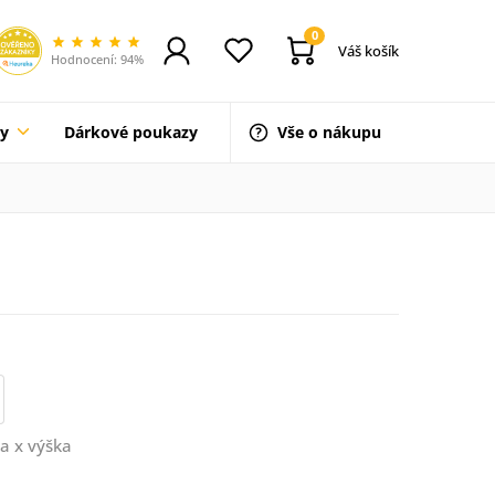
0
Váš košík
Hodnocení: 94%
ty
Dárkové poukazy
Vše o nákupu
a x výška