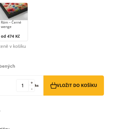
Rám –⁠⁠⁠⁠⁠⁠ Černé
wenge
od 474 Kč
ceně v košíku
íbených
+
VLOŽIT DO KOŠÍKU
ks
-
riéru