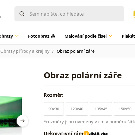
0
Obrazy
Fotoobraz 📤
Malování podle čísel
Plaká
Obrazy přírody a krajiny
Obraz polární záře
Obraz polární záře
Rozměr:
90x30
120x40
135x45
150x50
*rozměry jsou uvedeny v cm v poměru šířk
Dekorativní rám
zjistit více
i