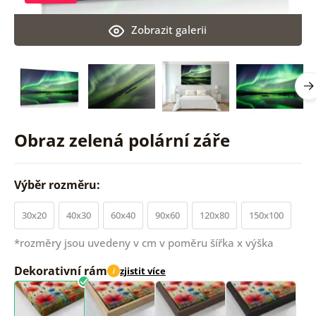
Zobrazit galerii
Obraz zelená polární záře
Výběr rozměru:
30x20
40x30
60x40
90x60
120x80
150x100
*rozměry jsou uvedeny v cm v poměru šířka x výška
Dekorativní rám
zjistit více
i