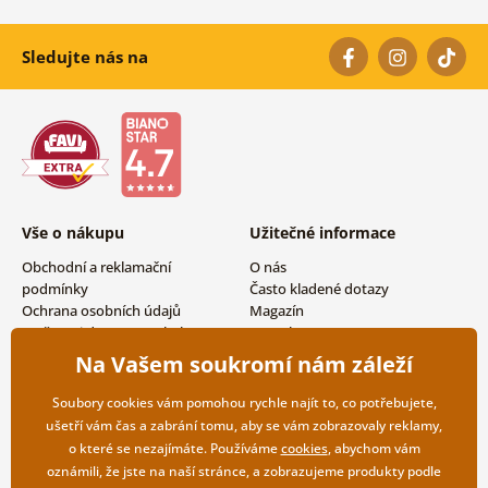
Sledujte nás na
Vše o nákupu
Užitečné informace
Obchodní a reklamační
O nás
podmínky
Často kladené dotazy
Ochrana osobních údajů
Magazín
Možnosti dopravy a platby
Kontakty
Vrácení zboží
Velkoobchodní spolupráce
Na Vašem soukromí nám záleží
Soubory cookies vám pomohou rychle najít to, co potřebujete,
ušetří vám čas a zabrání tomu, aby se vám zobrazovaly reklamy,
o které se nezajímáte. Používáme
cookies
, abychom vám
oznámili, že jste na naší stránce, a zobrazujeme produkty podle