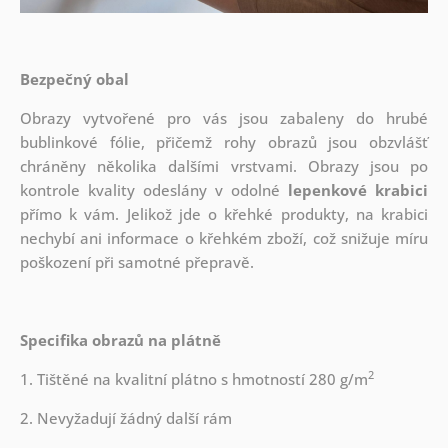
Bezpečný obal
Obrazy vytvořené pro vás jsou zabaleny do hrubé
bublinkové fólie, přičemž rohy obrazů jsou obzvlášť
chráněny několika dalšími vrstvami.
Obrazy jsou po
kontrole kvality odeslány v odolné
lepenkové krabici
přímo k vám. Jelikož jde o křehké produkty, na krabici
nechybí ani informace o křehkém zboží, což snižuje míru
poškození při samotné přepravě.
Specifika obrazů na plátně
2
1. Tištěné na kvalitní plátno s hmotností 280 g/m
2. Nevyžadují žádný další rám