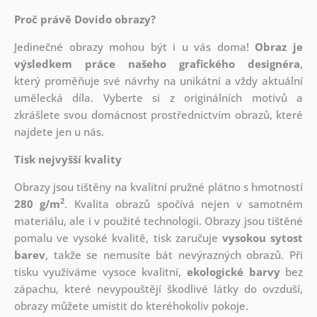
Proč právě Dovido obrazy?
Jedinečné obrazy mohou být i u vás doma!
Obraz je
výsledkem práce našeho grafického designéra
,
který
proměňuje své návrhy na unikátní a vždy aktuální
umělecká díla. Vyberte si z originálních motivů a
zkrášlete svou domácnost prostřednictvím obrazů, které
najdete jen u nás.
Tisk nejvyšší kvality
Obrazy jsou tištěny na kvalitní pružné plátno s hmotností
2
280 g/m
. Kvalita obrazů spočívá nejen v samotném
materiálu, ale i v použité technologii. Obrazy jsou tištěné
pomalu ve vysoké kvalitě, tisk zaručuje
vysokou sytost
barev
, takže se nemusíte bát nevýrazných obrazů. Při
tisku využíváme vysoce kvalitní,
ekologické barvy
bez
zápachu, které nevypouštějí škodlivé látky do ovzduší,
obrazy můžete umístit do kteréhokoliv pokoje.