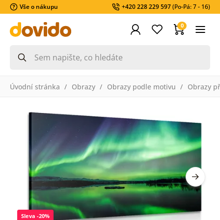
Vše o nákupu
+420 228 229 597
(Po-Pá: 7 - 16)
0
Úvodní stránka
Obrazy
Obrazy podle motivu
Obrazy př
Sleva -20%