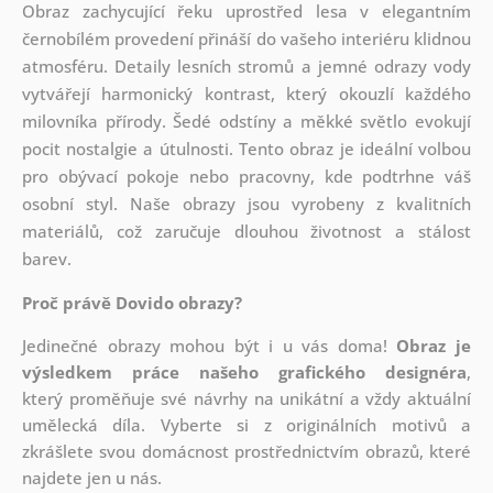
Obraz zachycující řeku uprostřed lesa v elegantním
černobílém provedení přináší do vašeho interiéru klidnou
atmosféru. Detaily lesních stromů a jemné odrazy vody
vytvářejí harmonický kontrast, který okouzlí každého
milovníka přírody. Šedé odstíny a měkké světlo evokují
pocit nostalgie a útulnosti. Tento obraz je ideální volbou
pro obývací pokoje nebo pracovny, kde podtrhne váš
osobní styl. Naše obrazy jsou vyrobeny z kvalitních
materiálů, což zaručuje dlouhou životnost a stálost
barev.
Proč právě Dovido obrazy?
Jedinečné obrazy mohou být i u vás doma!
Obraz je
výsledkem práce našeho grafického designéra
,
který
proměňuje své návrhy na unikátní a vždy aktuální
umělecká díla. Vyberte si z originálních motivů a
zkrášlete svou domácnost prostřednictvím obrazů, které
najdete jen u nás.