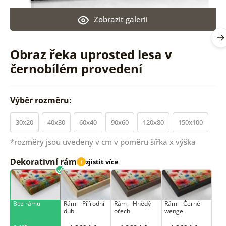
Zobrazit galerii
Obraz řeka uprosted lesa v
černobílém provedení
Výběr rozměru:
30x20
40x30
60x40
90x60
120x80
150x100
*rozměry jsou uvedeny v cm v poměru šířka x výška
Dekorativní rám
zjistit více
i
Bez rámu
Rám –⁠⁠⁠⁠⁠⁠ Přírodní
Rám –⁠⁠⁠⁠⁠⁠ Hnědý
Rám –⁠⁠⁠⁠⁠⁠ Černé
dub
ořech
wenge