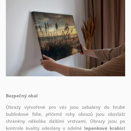
Bezpečný obal
Obrazy vytvořené pro vás jsou zabaleny do hrubé
bublinkové fólie, přičemž rohy obrazů jsou obzvlášť
chráněny několika dalšími vrstvami.
Obrazy jsou po
kontrole kvality odeslány v odolné
lepenkové krabici