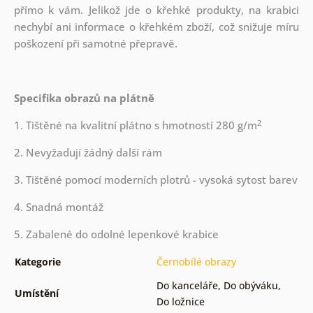
přímo k vám. Jelikož jde o křehké produkty, na krabici
nechybí ani informace o křehkém zboží, což snižuje míru
poškození při samotné přepravě.
Specifika obrazů na plátně
2
1. Tištěné na kvalitní plátno s hmotností 280 g/m
2. Nevyžadují žádný další rám
3. Tištěné pomocí moderních plotrů - vysoká sytost barev
4. Snadná montáž
5. Zabalené do odolné lepenkové krabice
Kategorie
Černobílé obrazy
Do kanceláře
,
Do obýváku
,
Umístění
Do ložnice