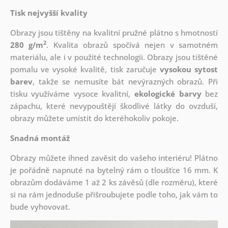
Tisk nejvyšší kvality
Obrazy jsou tištěny na kvalitní pružné plátno s hmotností
2
280 g/m
. Kvalita obrazů spočívá nejen v samotném
materiálu, ale i v použité technologii. Obrazy jsou tištěné
pomalu ve vysoké kvalitě, tisk zaručuje
vysokou sytost
barev
, takže se nemusíte bát nevýrazných obrazů. Při
tisku využíváme vysoce kvalitní,
ekologické barvy
bez
zápachu, které nevypouštějí škodlivé látky do ovzduší,
obrazy můžete umístit do kteréhokoliv pokoje.
Snadná montáž
Obrazy můžete ihned zavěsit do vašeho interiéru! Plátno
je pořádně napnuté na bytelný rám o tloušťce 16 mm. K
obrazům dodáváme 1 až 2 ks závěsů (dle rozměru), které
si na rám jednoduše přišroubujete podle toho, jak vám to
bude vyhovovat.