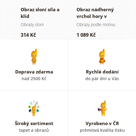
á
Obraz sloní síla a
Obraz nádherný
O
ýl
klid
vrchol hory v
h
černobílém
a
Obrazy sloni
Obrazy podle motivu
V
provedení
314 Kč
1 089 Kč
7
Doprava zdarma
Rychlé dodání
nad 2500 Kč
do pár dní u Vás
Široký sortiment
Vyrobeno v ČR
tapet a obrazů
prémiová kvalita tisku