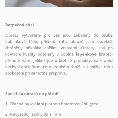
Bezpečný obal
Obrazy vytvořené pro vás jsou zabaleny do hrubé
bublinkové fólie, přičemž rohy obrazů jsou obzvlášť
chráněny několika dalšími vrstvami.
Obrazy jsou po
kontrole kvality odeslány v odolné
lepenkové krabici
přímo k vám. Jelikož jde o křehké produkty, na krabici
nechybí ani informace o křehkém zboží, což snižuje míru
poškození při samotné přepravě.
Specifika obrazů na plátně
2
1. Tištěné na kvalitní plátno s hmotností 280 g/m
2. Nevyžadují žádný další rám