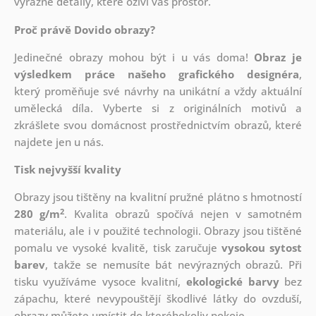
výrazné detaily, které oživí váš prostor.
Proč právě Dovido obrazy?
Jedinečné obrazy mohou být i u vás doma!
Obraz je
výsledkem práce našeho grafického designéra
,
který
proměňuje své návrhy na unikátní a vždy aktuální
umělecká díla. Vyberte si z originálních motivů a
zkrášlete svou domácnost prostřednictvím obrazů, které
najdete jen u nás.
Tisk nejvyšší kvality
Obrazy jsou tištěny na kvalitní pružné plátno s hmotností
2
280 g/m
. Kvalita obrazů spočívá nejen v samotném
materiálu, ale i v použité technologii. Obrazy jsou tištěné
pomalu ve vysoké kvalitě, tisk zaručuje
vysokou sytost
barev
, takže se nemusíte bát nevýrazných obrazů. Při
tisku využíváme vysoce kvalitní,
ekologické barvy
bez
zápachu, které nevypouštějí škodlivé látky do ovzduší,
obrazy můžete umístit do kteréhokoliv pokoje.