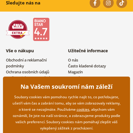
Sledujte nás na
Vše o nákupu
Užitečné informace
Obchodní a reklamační
O nás
podmínky
Často kladené dotazy
Ochrana osobních údajů
Magazín
Možnosti dopravy a platby
Kontakty
Vrácení zboží
Velkoobchodní spolupráce
Na Vašem soukromí nám záleží
Soubory cookies vám pomohou rychle najít to, co potřebujete,
ušetří vám čas a zabrání tomu, aby se vám zobrazovaly reklamy,
o které se nezajímáte. Používáme
cookies
, abychom vám
oznámili, že jste na naší stránce, a zobrazujeme produkty podle
vašich preferencí. Soubory cookies nám pomáhají zlepšit váš
vylepšený zážitek z procházení.