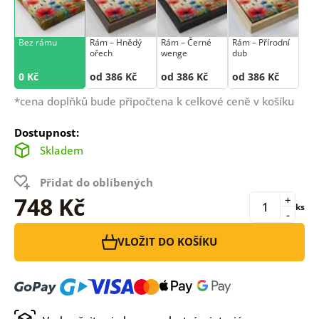
Bez rámu
Rám –⁠⁠⁠⁠⁠⁠ Hnědý
Rám –⁠⁠⁠⁠⁠⁠ Černé
Rám –⁠⁠⁠⁠⁠⁠ Přírodní
ořech
wenge
dub
0 Kč
od 386 Kč
od 386 Kč
od 386 Kč
*cena doplňků bude připočtena k celkové ceně v košíku
Dostupnost:
Skladem
Přidat do oblíbených
748 Kč
+
ks
-
VLOŽIT DO KOŠÍKU