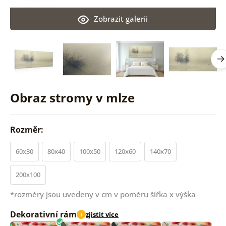
Zobrazit galerii
Obraz stromy v mlze
Rozměr:
60x30
80x40
100x50
120x60
140x70
200x100
*rozměry jsou uvedeny v cm v poměru šířka x výška
Dekorativní rám
zjistit více
i