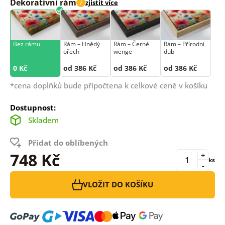
Dekorativní rám
zjistit více
i
Bez rámu
Rám –⁠⁠⁠⁠⁠⁠ Hnědý
Rám –⁠⁠⁠⁠⁠⁠ Černé
Rám –⁠⁠⁠⁠⁠⁠ Přírodní
ořech
wenge
dub
0 Kč
od 386 Kč
od 386 Kč
od 386 Kč
*cena doplňků bude připočtena k celkové ceně v košíku
Dostupnost:
Skladem
Přidat do oblíbených
748 Kč
+
ks
-
VLOŽIT DO KOŠÍKU