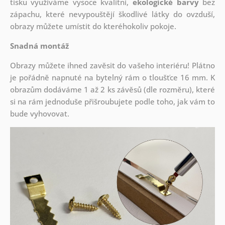
tisku využíváme vysoce kvalitní,
ekologické barvy
bez
zápachu, které nevypouštějí škodlivé látky do ovzduší,
obrazy můžete umístit do kteréhokoliv pokoje.
Snadná montáž
Obrazy můžete ihned zavěsit do vašeho interiéru! Plátno
je pořádně napnuté na bytelný rám o tloušťce 16 mm. K
obrazům dodáváme 1 až 2 ks závěsů (dle rozměru), které
si na rám jednoduše přišroubujete podle toho, jak vám to
bude vyhovovat.