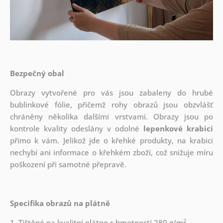
Bezpečný obal
Obrazy vytvořené pro vás jsou zabaleny do hrubé
bublinkové fólie, přičemž rohy obrazů jsou obzvlášť
chráněny několika dalšími vrstvami.
Obrazy jsou po
kontrole kvality odeslány v odolné
lepenkové krabici
přímo k vám. Jelikož jde o křehké produkty, na krabici
nechybí ani informace o křehkém zboží, což snižuje míru
poškození při samotné přepravě.
Specifika obrazů na plátně
2
1. Tištěné na kvalitní plátno s hmotností 280 g/m