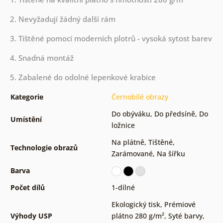
2. Nevyžadují žádný další rám
3. Tištěné pomocí moderních plotrů - vysoká sytost barev
4. Snadná montáž
5. Zabalené do odolné lepenkové krabice
Kategorie
Černobílé obrazy
Do obýváku
,
Do předsíně
,
Do
Umístění
ložnice
Na plátně
,
Tištěné
,
Technologie obrazů
Zarámované
,
Na šířku
Barva
Počet dílů
1-dílné
Ekologický tisk
,
Prémiové
Výhody USP
plátno 280 g/m²
,
Syté barvy
,