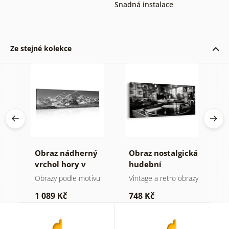
Snadná instalace
Ze stejné kolekce
Obraz nádherný
Obraz nostalgická
O
a v
vrchol hory v
hudební
k
černobílém
atmosféra
Obrazy podle motivu
Vintage a retro obrazy
O
provedení
1 089 Kč
748 Kč
3