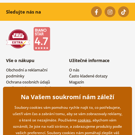
Sledujte nás na
Vše o nákupu
Užitečné informace
Obchodní a reklamační
O nás
podmínky
Často kladené dotazy
Ochrana osobních údajů
Magazín
Možnosti dopravy a platby
Kontakty
Vrácení zboží
Velkoobchodní spolupráce
Na Vašem soukromí nám záleží
Soubory cookies vám pomohou rychle najít to, co potřebujete,
ušetří vám čas a zabrání tomu, aby se vám zobrazovaly reklamy,
o které se nezajímáte. Používáme
cookies
, abychom vám
oznámili, že jste na naší stránce, a zobrazujeme produkty podle
vašich preferencí. Soubory cookies nám pomáhají zlepšit váš