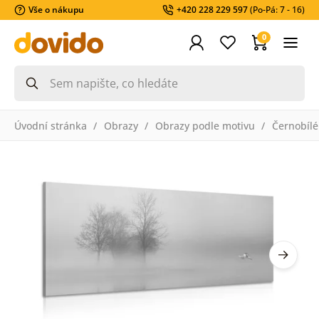
Vše o nákupu
+420 228 229 597
(Po-Pá: 7 - 16)
0
Úvodní stránka
Obrazy
Obrazy podle motivu
Černobílé