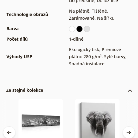
Do předsíně
,
Do ložnice
Na plátně
,
Tištěné
,
Technologie obrazů
Zarámované
,
Na šířku
Barva
Počet dílů
1-dílné
Ekologický tisk
,
Prémiové
Výhody USP
plátno 280 g/m²
,
Syté barvy
,
Snadná instalace
Ze stejné kolekce