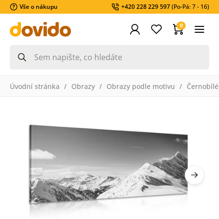
Vše o nákupu
+420 228 229 597
(Po-Pá: 7 - 16)
0
Úvodní stránka
Obrazy
Obrazy podle motivu
Černobílé