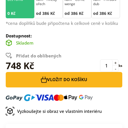
ořech
wenge
dub
0 Kč
od 386 Kč
od 386 Kč
od 386 Kč
*cena doplňků bude připočtena k celkové ceně v košíku
Dostupnost:
Skladem
Přidat do oblíbených
748 Kč
+
ks
-
VLOŽIT DO KOŠÍKU
Vyzkoušejte si obraz ve vlastním interiéru