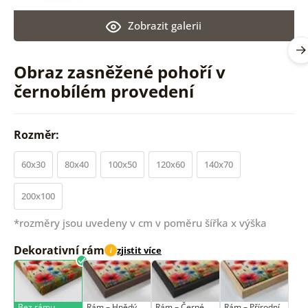
Zobrazit galerii
Obraz zasněžené pohoří v
černobílém provedení
Rozměr:
60x30
80x40
100x50
120x60
140x70
200x100
*rozměry jsou uvedeny v cm v poměru šířka x výška
Dekorativní rám
zjistit více
i
Bez rámu
Rám –⁠⁠⁠⁠⁠⁠ Hnědý
Rám –⁠⁠⁠⁠⁠⁠ Černé
Rám –⁠⁠⁠⁠⁠⁠ Přírodní