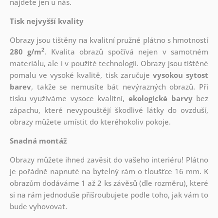
najdete jen u nás.
Tisk nejvyšší kvality
Obrazy jsou tištěny na kvalitní pružné plátno s hmotností
2
280 g/m
. Kvalita obrazů spočívá nejen v samotném
materiálu, ale i v použité technologii. Obrazy jsou tištěné
pomalu ve vysoké kvalitě, tisk zaručuje
vysokou sytost
barev
, takže se nemusíte bát nevýrazných obrazů. Při
tisku využíváme vysoce kvalitní,
ekologické barvy
bez
zápachu, které nevypouštějí škodlivé látky do ovzduší,
obrazy můžete umístit do kteréhokoliv pokoje.
Snadná montáž
Obrazy můžete ihned zavěsit do vašeho interiéru! Plátno
je pořádně napnuté na bytelný rám o tloušťce 16 mm. K
obrazům dodáváme 1 až 2 ks závěsů (dle rozměru), které
si na rám jednoduše přišroubujete podle toho, jak vám to
bude vyhovovat.