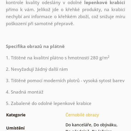
kontrole kvality odeslány v odolné
lepenkové krabici
přímo k vám. Jelikož jde o křehké produkty, na krabici
nechybí ani informace o křehkém zboží, což snižuje míru
poškození při samotné přepravě.
Specifika obrazů na plátně
2
1. Tištěné na kvalitní plátno s hmotností 280 g/m
2. Nevyžadují žádný další rám
3. Tištěné pomocí moderních plotrů - vysoká sytost barev
4. Snadná montáž
5. Zabalené do odolné lepenkové krabice
Kategorie
Černobílé obrazy
Do kanceláře
,
Do obýváku
,
Umístění