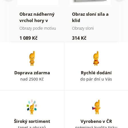
Obraz nádherný
Obraz sloní síla a
O
a v
vrchol hory v
klid
h
černobílém
a
Obrazy podle motivu
Obrazy sloni
V
provedení
1 089 Kč
314 Kč
7
Doprava zdarma
Rychlé dodání
nad 2500 Kč
do pár dní u Vás
Široký sortiment
Vyrobeno v ČR
tapet a obrazů
prémiová kvalita tisku