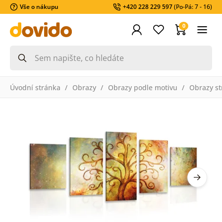
Vše o nákupu
+420 228 229 597
(Po-Pá: 7 - 16)
0
Úvodní stránka
Obrazy
Obrazy podle motivu
Obrazy st