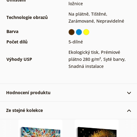
ložnice
Na plátně
,
Tištěné
,
Technologie obrazů
Zarámované
,
Nepravidelné
Barva
Počet dílů
5-dílné
Ekologický tisk
,
Prémiové
Výhody USP
plátno 280 g/m²
,
Syté barvy
,
Snadná instalace
Hodnocení produktu
Ze stejné kolekce
Ověřený zákazník 16. 10. 2022