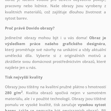
pracovny nebo ložnice. Naše obrazy jsou vyrobeny z
kvalitních materiálů, což zajišťuje dlouhou životnost a
sytost barev.
Proč právě Dovido obrazy?
Jedinečné obrazy mohou být i u vás doma!
Obraz je
výsledkem práce našeho grafického designéra
,
který
proměňuje své návrhy na unikátní a vždy aktuální
umělecká díla. Vyberte si z originálních motivů a
zkrášlete svou domácnost prostřednictvím obrazů, které
najdete jen u nás.
Tisk nejvyšší kvality
Obrazy jsou tištěny na kvalitní pružné plátno s hmotností
2
280 g/m
. Kvalita obrazů spočívá nejen v samotném
materiálu, ale i v použité technologii. Obrazy jsou tištěné
pomalu ve vysoké kvalitě, tisk zaručuje
vysokou sytost
barev
, takže se nemusíte bát nevýrazných obrazů. Při