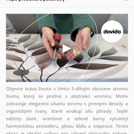
Objevte krásu života s tímto 5-dílným obrazem stromu
života, který se prolíná s abstrakcí vesmíru. Motiv
zobrazuje elegantní siluetu stromu s jemnými detaily a
organickými tvary, které evokují sílu přírody. Teplé
odstíny zlaté, oranžové a zelené barvy vytvářejí
harmonickou atmosféru, plnou klidu a inspirace. Tento
obraz je ideální volbou pro oživení obývacího pokoje,