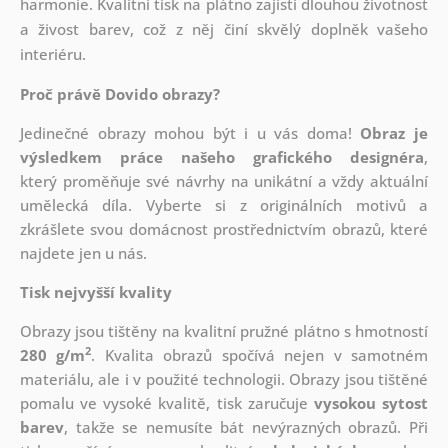
harmonie. Kvalitní tisk na plátno zajistí dlouhou životnost
a živost barev, což z něj činí skvělý doplněk vašeho
interiéru.
Proč právě Dovido obrazy?
Jedinečné obrazy mohou být i u vás doma!
Obraz je
výsledkem práce našeho grafického designéra
,
který
proměňuje své návrhy na unikátní a vždy aktuální
umělecká díla. Vyberte si z originálních motivů a
zkrášlete svou domácnost prostřednictvím obrazů, které
najdete jen u nás.
Tisk nejvyšší kvality
Obrazy jsou tištěny na kvalitní pružné plátno s hmotností
2
280 g/m
. Kvalita obrazů spočívá nejen v samotném
materiálu, ale i v použité technologii. Obrazy jsou tištěné
pomalu ve vysoké kvalitě, tisk zaručuje
vysokou sytost
barev
, takže se nemusíte bát nevýrazných obrazů. Při