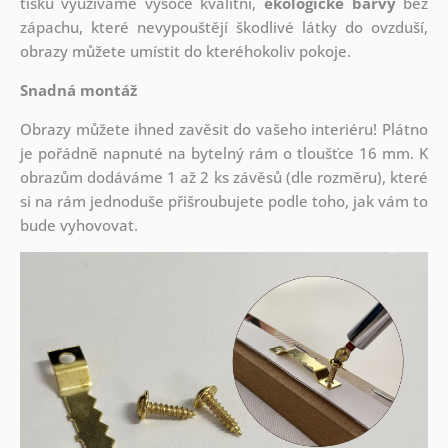
tisku využíváme vysoce kvalitní,
ekologické barvy
bez
zápachu, které nevypouštějí škodlivé látky do ovzduší,
obrazy můžete umístit do kteréhokoliv pokoje.
Snadná montáž
Obrazy můžete ihned zavěsit do vašeho interiéru! Plátno
je pořádně napnuté na bytelný rám o tloušťce 16 mm. K
obrazům dodáváme 1 až 2 ks závěsů (dle rozměru), které
si na rám jednoduše přišroubujete podle toho, jak vám to
bude vyhovovat.