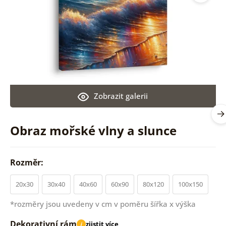
Zobrazit galerii
Obraz mořské vlny a slunce
Rozměr:
20x30
30x40
40x60
60x90
80x120
100x150
*rozměry jsou uvedeny v cm v poměru šířka x výška
Dekorativní rám
zjistit více
i