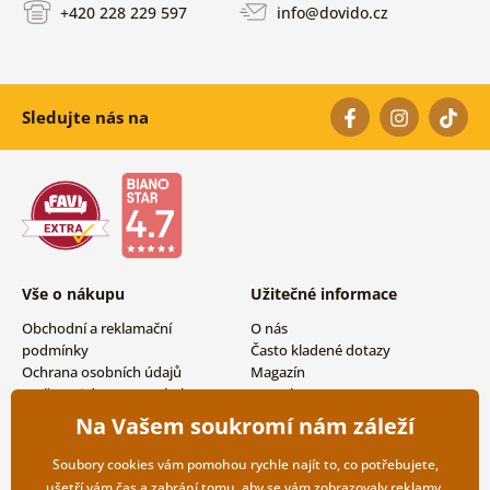
+420 228 229 597
info@dovido.cz
Sledujte nás na
Vše o nákupu
Užitečné informace
Obchodní a reklamační
O nás
podmínky
Často kladené dotazy
Ochrana osobních údajů
Magazín
Možnosti dopravy a platby
Kontakty
Vrácení zboží
Velkoobchodní spolupráce
Na Vašem soukromí nám záleží
Soubory cookies vám pomohou rychle najít to, co potřebujete,
ušetří vám čas a zabrání tomu, aby se vám zobrazovaly reklamy,