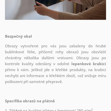
Bezpečný obal
Obrazy vytvořené pro vás jsou zabaleny do hrubé
bublinkové fólie, přičemž rohy obrazů jsou obzvlášť
chráněny několika dalšími vrstvami.
Obrazy jsou po
kontrole kvality odeslány v odolné
lepenkové krabici
přímo k vám. Jelikož jde o křehké produkty, na krabici
nechybí ani informace o křehkém zboží, což snižuje míru
poškození při samotné přepravě.
Specifika obrazů na plátně
2
1. Tištěné na kvalitní plátno s hmotností 280 g/m