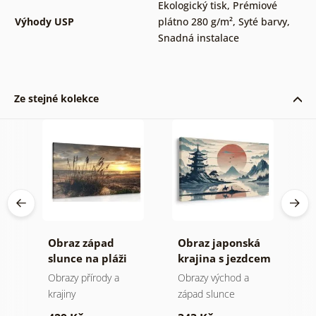
Ekologický tisk
,
Prémiové
Výhody USP
plátno 280 g/m²
,
Syté barvy
,
Snadná instalace
Ze stejné kolekce
Obraz západ
Obraz japonská
O
a
slunce na pláži
krajina s jezdcem
s
s
Obrazy přírody a
Obrazy východ a
O
krajiny
západ slunce
z