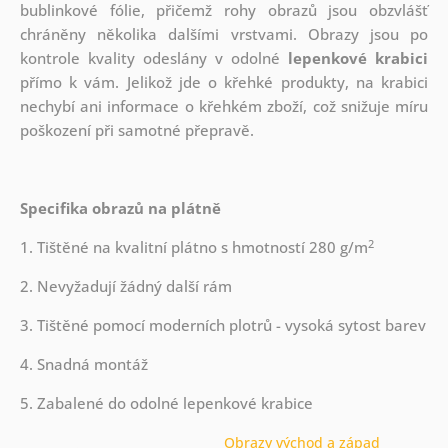
bublinkové fólie, přičemž rohy obrazů jsou obzvlášť
chráněny několika dalšími vrstvami.
Obrazy jsou po
kontrole kvality odeslány v odolné
lepenkové krabici
přímo k vám. Jelikož jde o křehké produkty, na krabici
nechybí ani informace o křehkém zboží, což snižuje míru
poškození při samotné přepravě.
Specifika obrazů na plátně
2
1. Tištěné na kvalitní plátno s hmotností 280 g/m
2. Nevyžadují žádný další rám
3. Tištěné pomocí moderních plotrů - vysoká sytost barev
4. Snadná montáž
5. Zabalené do odolné lepenkové krabice
Obrazy východ a západ