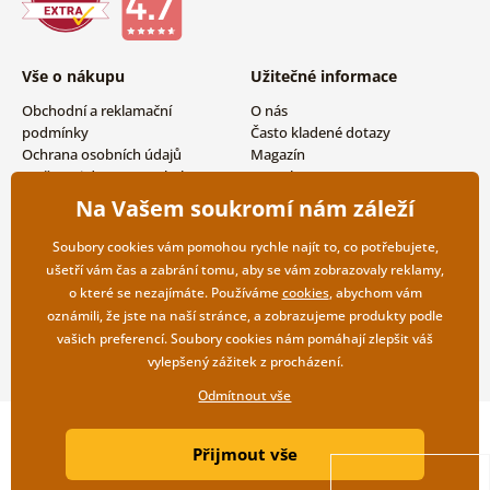
Vše o nákupu
Užitečné informace
Obchodní a reklamační
O nás
podmínky
Často kladené dotazy
Ochrana osobních údajů
Magazín
Možnosti dopravy a platby
Kontakty
Vrácení zboží
Velkoobchodní spolupráce
Na Vašem soukromí nám záleží
Soubory cookies vám pomohou rychle najít to, co potřebujete,
ušetří vám čas a zabrání tomu, aby se vám zobrazovaly reklamy,
o které se nezajímáte. Používáme
cookies
, abychom vám
oznámili, že jste na naší stránce, a zobrazujeme produkty podle
vašich preferencí. Soubory cookies nám pomáhají zlepšit váš
vylepšený zážitek z procházení.
Odmítnout vše
Copyright ©2019 © Dovido.cz.
Přijmout vše
Webdesign
Litvanyi.sk
| E-shop vytvořila