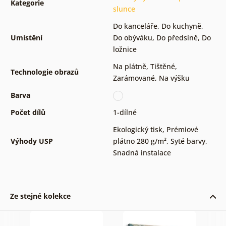
Kategorie
slunce
Do kanceláře
,
Do kuchyně
,
Umístění
Do obýváku
,
Do předsíně
,
Do
ložnice
Na plátně
,
Tištěné
,
Technologie obrazů
Zarámované
,
Na výšku
Barva
Počet dílů
1-dílné
Ekologický tisk
,
Prémiové
Výhody USP
plátno 280 g/m²
,
Syté barvy
,
Snadná instalace
Ze stejné kolekce