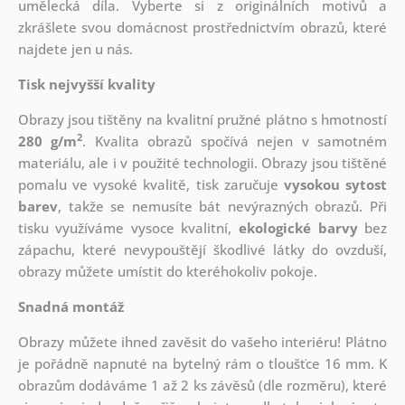
umělecká díla. Vyberte si z originálních motivů a
zkrášlete svou domácnost prostřednictvím obrazů, které
najdete jen u nás.
Tisk nejvyšší kvality
Obrazy jsou tištěny na kvalitní pružné plátno s hmotností
2
280 g/m
. Kvalita obrazů spočívá nejen v samotném
materiálu, ale i v použité technologii. Obrazy jsou tištěné
pomalu ve vysoké kvalitě, tisk zaručuje
vysokou sytost
barev
, takže se nemusíte bát nevýrazných obrazů. Při
tisku využíváme vysoce kvalitní,
ekologické barvy
bez
zápachu, které nevypouštějí škodlivé látky do ovzduší,
obrazy můžete umístit do kteréhokoliv pokoje.
Snadná montáž
Obrazy můžete ihned zavěsit do vašeho interiéru! Plátno
je pořádně napnuté na bytelný rám o tloušťce 16 mm. K
obrazům dodáváme 1 až 2 ks závěsů (dle rozměru), které