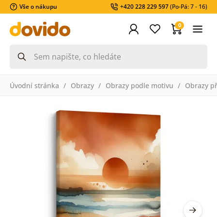
Vše o nákupu
+420 228 229 597
(Po-Pá: 7 - 16)
0
Úvodní stránka
Obrazy
Obrazy podle motivu
Obrazy př