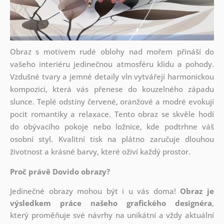
Obraz s motivem rudé oblohy nad mořem přináší do
vašeho interiéru jedinečnou atmosféru klidu a pohody.
Vzdušné tvary a jemné detaily vln vytvářejí harmonickou
kompozici, která vás přenese do kouzelného západu
slunce. Teplé odstíny červené, oranžové a modré evokují
pocit romantiky a relaxace. Tento obraz se skvěle hodí
do obývacího pokoje nebo ložnice, kde podtrhne váš
osobní styl. Kvalitní tisk na plátno zaručuje dlouhou
životnost a krásné barvy, které oživí každý prostor.
Proč právě Dovido obrazy?
Jedinečné obrazy mohou být i u vás doma!
Obraz je
výsledkem práce našeho grafického designéra
,
který
proměňuje své návrhy na unikátní a vždy aktuální