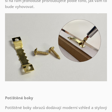
si na rám jednoduše přišroubujete podle toho, jak vám to
bude vyhovovat.
Potištěné boky
Potištěné boky obrazů dodávají moderní vzhled a stylový