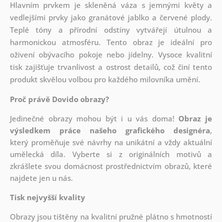
Hlavním prvkem je skleněná váza s jemnými květy a
vedlejšími prvky jako granátové jablko a červené plody.
Teplé tóny a přírodní odstíny vytvářejí útulnou a
harmonickou atmosféru. Tento obraz je ideální pro
oživení obývacího pokoje nebo jídelny. Vysoce kvalitní
tisk zajišťuje trvanlivost a ostrost detailů, což činí tento
produkt skvělou volbou pro každého milovníka umění.
Proč právě Dovido obrazy?
Jedinečné obrazy mohou být i u vás doma!
Obraz je
výsledkem práce našeho grafického designéra
,
který
proměňuje své návrhy na unikátní a vždy aktuální
umělecká díla. Vyberte si z originálních motivů a
zkrášlete svou domácnost prostřednictvím obrazů, které
najdete jen u nás.
Tisk nejvyšší kvality
Obrazy jsou tištěny na kvalitní pružné plátno s hmotností