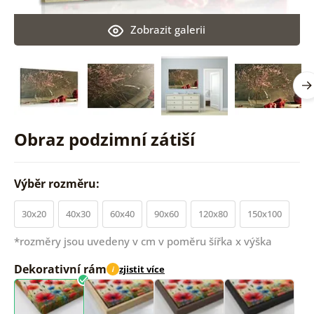
Zobrazit galerii
Obraz podzimní zátiší
Výběr rozměru:
30x20
40x30
60x40
90x60
120x80
150x100
*rozměry jsou uvedeny v cm v poměru šířka x výška
Dekorativní rám
zjistit více
i