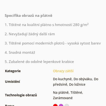
Specifika obrazů na plátně
2
1. Tištěné na kvalitní plátno s hmotností 280 g/m
2. Nevyžadují žádný další rám
3. Tištěné pomocí moderních plotrů - vysoká sytost barev
4. Snadná montáž
5. Zabalené do odolné lepenkové krabice
Kategorie
Obrazy zátiší
Do kuchyně
,
Do obýváku
,
Do
Umístění
předsíně
,
Do ložnice
Na plátně
,
Tištěné
,
Technologie obrazů
Zarámované
Barva