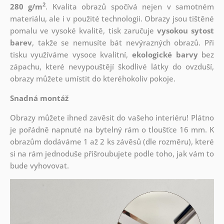
2
280 g/m
. Kvalita obrazů spočívá nejen v samotném
materiálu, ale i v použité technologii. Obrazy jsou tištěné
pomalu ve vysoké kvalitě, tisk zaručuje
vysokou sytost
barev
, takže se nemusíte bát nevýrazných obrazů. Při
tisku využíváme vysoce kvalitní,
ekologické barvy
bez
zápachu, které nevypouštějí škodlivé látky do ovzduší,
obrazy můžete umístit do kteréhokoliv pokoje.
Snadná montáž
Obrazy můžete ihned zavěsit do vašeho interiéru! Plátno
je pořádně napnuté na bytelný rám o tloušťce 16 mm. K
obrazům dodáváme 1 až 2 ks závěsů (dle rozměru), které
si na rám jednoduše přišroubujete podle toho, jak vám to
bude vyhovovat.