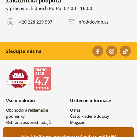
Zákaznická podpora
v pracovních dnech Po-Pá: 07:00 - 16:00
+420 228 229 597
info@dovido.cz
Sledujte nás na
Vše o nákupu
Užitečné informace
Obchodní a reklamační
O nás
podmínky
Často kladené dotazy
Ochrana osobních údajů
Magazín
Možnosti dopravy a platby
Kontakty
Vrácení zboží
Velkoobchodní spolupráce