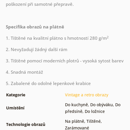
poškození při samotné přepravě.
Specifika obrazů na plátně
2
1. Tištěné na kvalitní plátno s hmotností 280 g/m
2. Nevyžadují žádný další rám
3. Tištěné pomocí moderních plotrů - vysoká sytost barev
4. Snadná montáž
5. Zabalené do odolné lepenkové krabice
Kategorie
Vintage a retro obrazy
Do kuchyně
,
Do obýváku
,
Do
Umístění
předsíně
,
Do ložnice
Na plátně
,
Tištěné
,
Technologie obrazů
Zarámované