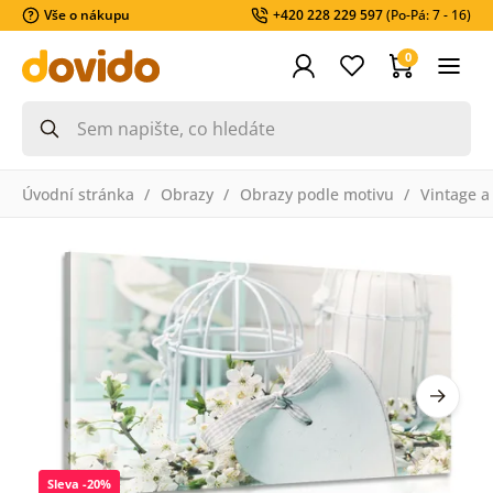
Vše o nákupu
+420 228 229 597
(Po-Pá: 7 - 16)
0
Úvodní stránka
Obrazy
Obrazy podle motivu
Vintage a
Sleva -20%