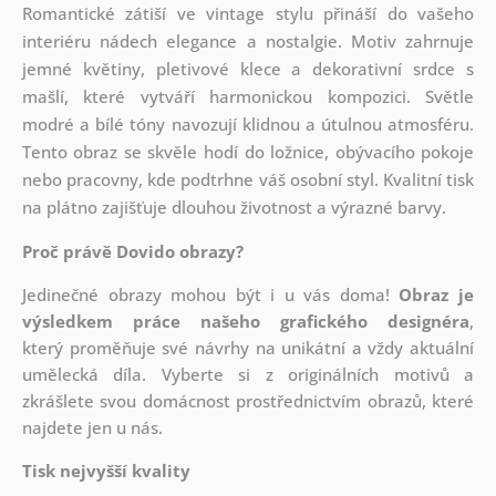
Romantické zátiší ve vintage stylu přináší do vašeho
interiéru nádech elegance a nostalgie. Motiv zahrnuje
jemné květiny, pletivové klece a dekorativní srdce s
mašlí, které vytváří harmonickou kompozici. Světle
modré a bílé tóny navozují klidnou a útulnou atmosféru.
Tento obraz se skvěle hodí do ložnice, obývacího pokoje
nebo pracovny, kde podtrhne váš osobní styl. Kvalitní tisk
na plátno zajišťuje dlouhou životnost a výrazné barvy.
Proč právě Dovido obrazy?
Jedinečné obrazy mohou být i u vás doma!
Obraz je
výsledkem práce našeho grafického designéra
,
který
proměňuje své návrhy na unikátní a vždy aktuální
umělecká díla. Vyberte si z originálních motivů a
zkrášlete svou domácnost prostřednictvím obrazů, které
najdete jen u nás.
Tisk nejvyšší kvality