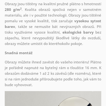
Obrazy jsou tištěny na kvalitní pružné plátno s hmotností
2
280 g/m
. Kvalita obrazů spočívá nejen v samotném
materiálu, ale i v použité technologii. Obrazy jsou tištěné
pomalu ve vysoké kvalitě, tisk zaručuje
vysokou sytost
barev
, takže se nemusíte bát nevýrazných obrazů. Při
tisku využíváme vysoce kvalitní,
ekologické barvy
bez
zápachu, které nevypouštějí škodlivé látky do ovzduší,
obrazy můžete umístit do kteréhokoliv pokoje.
Snadná montáž
Obrazy můžete ihned zavěsit do vašeho interiéru! Plátno
je pořádně napnuté na bytelný rám o tloušťce 16 mm. K
obrazům dodáváme 1 až 2 ks závěsů (dle rozměru), které
si na rám jednoduše přišroubujete podle toho, jak vám to
bude vyhovovat.