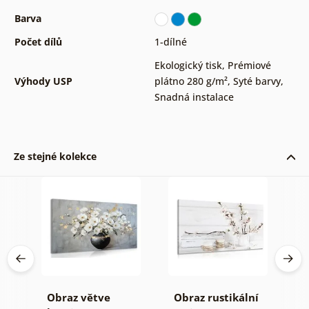
Barva
Počet dílů
1-dílné
Ekologický tisk
,
Prémiové
Výhody USP
plátno 280 g/m²
,
Syté barvy
,
Snadná instalace
Ze stejné kolekce
Obraz větve
Obraz rustikální
O