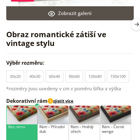
Zobrazit galerii
Obraz romantické zátiší ve
vintage stylu
Výběr rozměru:
30x20
40x30
60x40
90x60
120x80
150x100
*rozměry jsou uvedeny v cm v poměru šířka x výška
Dekorativní rám
zjistit více
i
Bez rámu
Rám –⁠⁠⁠⁠⁠⁠ Přírodní
Rám –⁠⁠⁠⁠⁠⁠ Hnědý
Rám –⁠⁠⁠⁠⁠⁠ Černé
dub
ořech
wenge