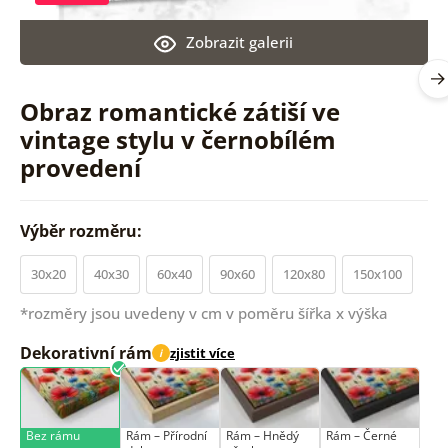
Zobrazit galerii
Obraz romantické zátiší ve
vintage stylu v černobílém
provedení
Výběr rozměru:
30x20
40x30
60x40
90x60
120x80
150x100
*rozměry jsou uvedeny v cm v poměru šířka x výška
Dekorativní rám
zjistit více
i
Bez rámu
Rám –⁠⁠⁠⁠⁠⁠ Přírodní
Rám –⁠⁠⁠⁠⁠⁠ Hnědý
Rám –⁠⁠⁠⁠⁠⁠ Černé