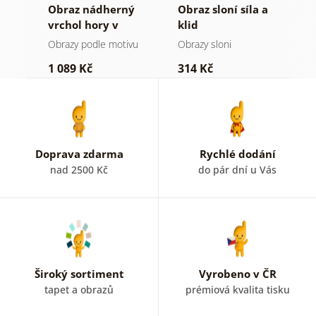
Obraz nádherný
Obraz sloní síla a
O
a v
vrchol hory v
klid
h
černobílém
a
Obrazy podle motivu
Obrazy sloni
V
provedení
1 089 Kč
314 Kč
7
Doprava zdarma
Rychlé dodání
nad 2500 Kč
do pár dní u Vás
Široký sortiment
Vyrobeno v ČR
tapet a obrazů
prémiová kvalita tisku