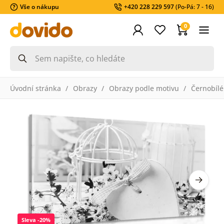
Vše o nákupu
+420 228 229 597
(Po-Pá: 7 - 16)
0
Úvodní stránka
Obrazy
Obrazy podle motivu
Černobílé
Sleva -20%