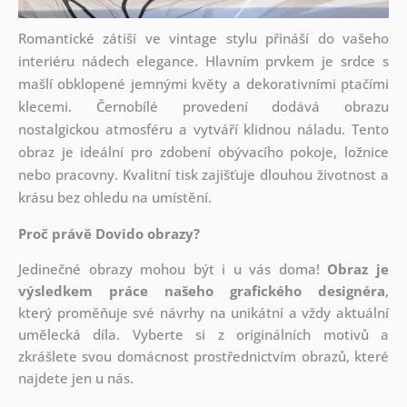
Romantické zátiší ve vintage stylu přináší do vašeho
interiéru nádech elegance. Hlavním prvkem je srdce s
mašlí obklopené jemnými květy a dekorativními ptačími
klecemi. Černobílé provedení dodává obrazu
nostalgickou atmosféru a vytváří klidnou náladu. Tento
obraz je ideální pro zdobení obývacího pokoje, ložnice
nebo pracovny. Kvalitní tisk zajišťuje dlouhou životnost a
krásu bez ohledu na umístění.
Proč právě Dovido obrazy?
Jedinečné obrazy mohou být i u vás doma!
Obraz je
výsledkem práce našeho grafického designéra
,
který
proměňuje své návrhy na unikátní a vždy aktuální
umělecká díla. Vyberte si z originálních motivů a
zkrášlete svou domácnost prostřednictvím obrazů, které
najdete jen u nás.