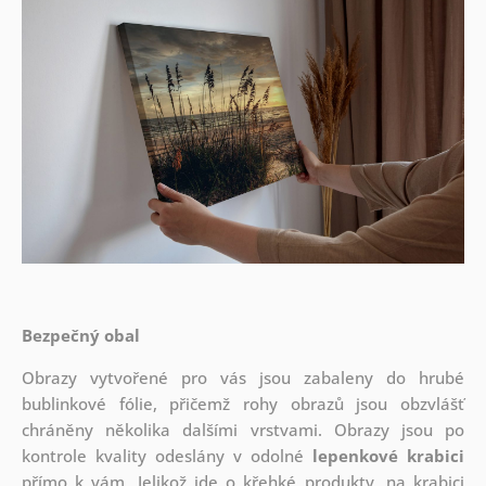
Bezpečný obal
Obrazy vytvořené pro vás jsou zabaleny do hrubé
bublinkové fólie, přičemž rohy obrazů jsou obzvlášť
chráněny několika dalšími vrstvami.
Obrazy jsou po
kontrole kvality odeslány v odolné
lepenkové krabici
přímo k vám. Jelikož jde o křehké produkty, na krabici