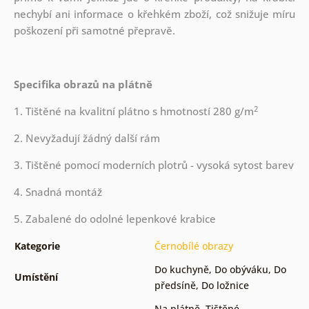
nechybí ani informace o křehkém zboží, což snižuje míru
poškození při samotné přepravě.
Specifika obrazů na plátně
2
1. Tištěné na kvalitní plátno s hmotností 280 g/m
2. Nevyžadují žádný další rám
3. Tištěné pomocí moderních plotrů - vysoká sytost barev
4. Snadná montáž
5. Zabalené do odolné lepenkové krabice
Kategorie
Černobílé obrazy
Do kuchyně
,
Do obýváku
,
Do
Umístění
předsíně
,
Do ložnice
Na plátně
,
Tištěné
,