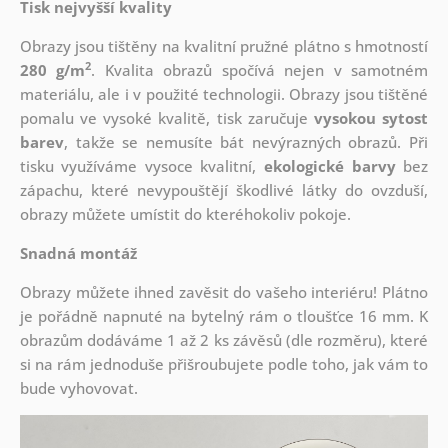
Tisk nejvyšší kvality
Obrazy jsou tištěny na kvalitní pružné plátno s hmotností
2
280 g/m
. Kvalita obrazů spočívá nejen v samotném
materiálu, ale i v použité technologii. Obrazy jsou tištěné
pomalu ve vysoké kvalitě, tisk zaručuje
vysokou sytost
barev
, takže se nemusíte bát nevýrazných obrazů. Při
tisku využíváme vysoce kvalitní,
ekologické barvy
bez
zápachu, které nevypouštějí škodlivé látky do ovzduší,
obrazy můžete umístit do kteréhokoliv pokoje.
Snadná montáž
Obrazy můžete ihned zavěsit do vašeho interiéru! Plátno
je pořádně napnuté na bytelný rám o tloušťce 16 mm. K
obrazům dodáváme 1 až 2 ks závěsů (dle rozměru), které
si na rám jednoduše přišroubujete podle toho, jak vám to
bude vyhovovat.