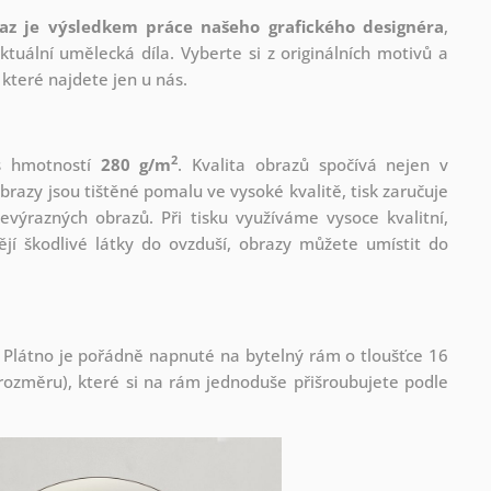
az je výsledkem práce našeho grafického designéra
,
tuální umělecká díla. Vyberte si z originálních motivů a
které najdete jen u nás.
2
 s hmotností
280 g/m
. Kvalita obrazů spočívá nejen v
brazy jsou tištěné pomalu ve vysoké kvalitě, tisk zaručuje
evýrazných obrazů. Při tisku využíváme vysoce kvalitní,
jí škodlivé látky do ovzduší, obrazy můžete umístit do
 Plátno je pořádně napnuté na bytelný rám o tloušťce 16
ozměru), které si na rám jednoduše přišroubujete podle