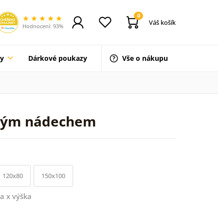
0
Váš košík
Hodnocení: 93%
ty
Dárkové poukazy
Vše o nákupu
dovým nádechem
120x80
150x100
a x výška