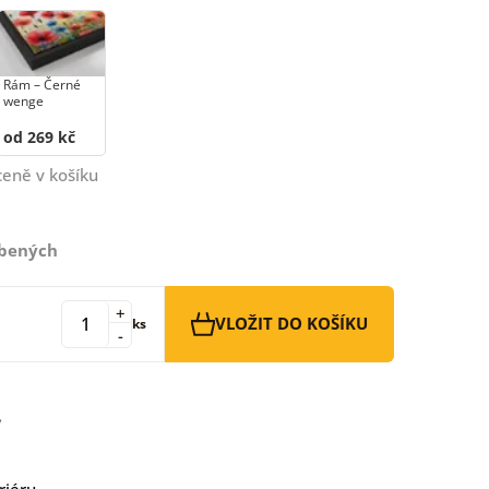
Rám –⁠⁠⁠⁠⁠⁠ Černé
wenge
od 269 kč
ceně v košíku
íbených
+
VLOŽIT DO KOŠÍKU
ks
-
riéru