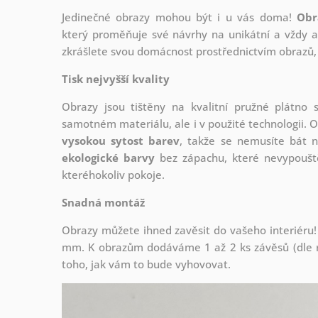
Jedinečné obrazy mohou být i u vás doma!
Obr
který
proměňuje své návrhy na unikátní a vždy ak
zkrášlete svou domácnost prostřednictvím obrazů, 
Tisk nejvyšší kvality
Obrazy jsou tištěny na kvalitní pružné plátno
samotném materiálu, ale i v použité technologii. O
vysokou sytost barev
, takže se nemusíte bát n
ekologické barvy
bez zápachu, které nevypouště
kteréhokoliv pokoje.
Snadná montáž
Obrazy můžete ihned zavěsit do vašeho interiéru!
mm. K obrazům dodáváme 1 až 2 ks závěsů (dle r
toho, jak vám to bude vyhovovat.