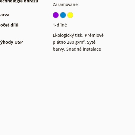
echnologie obrazů
Zarámované
arva
očet dílů
1-dílné
Ekologický tisk
,
Prémiové
Výhody USP
plátno 280 g/m²
,
Syté
barvy
,
Snadná instalace