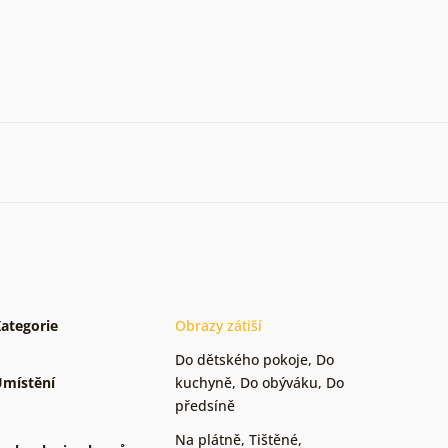
ategorie
Obrazy zátiší
Do dětského pokoje
,
Do
místění
kuchyně
,
Do obýváku
,
Do
předsíně
Na plátně
,
Tištěné
,