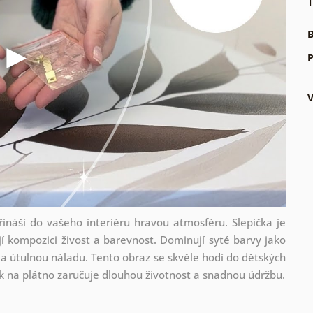
T
B
P
náší do vašeho interiéru hravou atmosféru. Slepička je
í kompozici živost a barevnost. Dominují syté barvy jako
 a útulnou náladu. Tento obraz se skvěle hodí do dětských
sk na plátno zaručuje dlouhou životnost a snadnou údržbu.