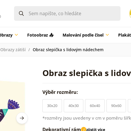
0
Obrazy
Fotoobraz 📤
Malování podle čísel
Plaká
Obrazy zátiší
Obraz slepička s lidovým nádechem
Obraz slepička s li
Výběr rozměru:
30x20
40x30
60x40
90x60
*rozměry jsou uvedeny v cm v poměru šířk
Dekorativní rám
zjistit více
i