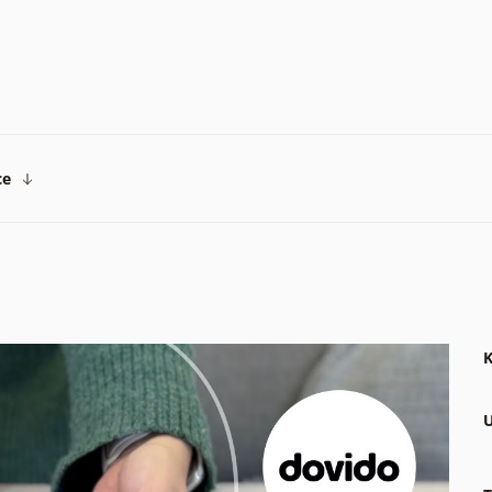
ce
K
U