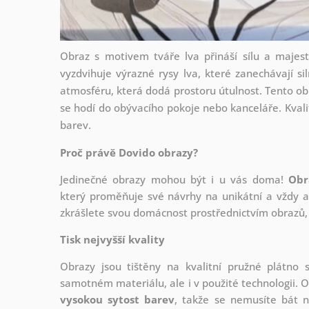
Obraz s motivem tváře lva přináší sílu a majest
vyzdvihuje výrazné rysy lva, které zanechávají s
atmosféru, která dodá prostoru útulnost. Tento obra
se hodí do obývacího pokoje nebo kanceláře. Kvalitn
barev.
Proč právě Dovido obrazy?
Jedinečné obrazy mohou být i u vás doma!
Obr
který
proměňuje své návrhy na unikátní a vždy ak
zkrášlete svou domácnost prostřednictvím obrazů, 
Tisk nejvyšší kvality
Obrazy jsou tištěny na kvalitní pružné plátno
samotném materiálu, ale i v použité technologii. O
vysokou sytost barev
, takže se nemusíte bát n