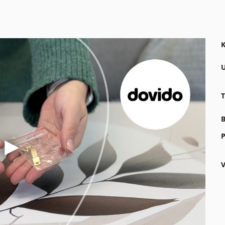
K
U
T
B
P