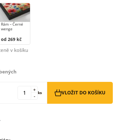
Rám –⁠⁠⁠⁠⁠⁠ Černé
wenge
od 269 kč
ceně v košíku
íbených
+
VLOŽIT DO KOŠÍKU
ks
-
riéru