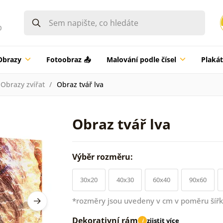
0
Obrazy
Fotoobraz 📤
Malování podle čísel
Plaká
Obrazy zvířat
Obraz tvář lva
Obraz tvář lva
Výběr rozměru:
30x20
40x30
60x40
90x60
*rozměry jsou uvedeny v cm v poměru šířk
Dekorativní rám
zjistit více
i