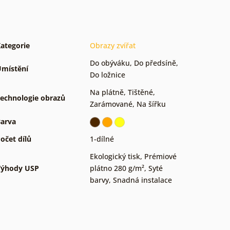
ategorie
Obrazy zvířat
Do obýváku
,
Do předsíně
,
místění
Do ložnice
Na plátně
,
Tištěné
,
echnologie obrazů
Zarámované
,
Na šířku
arva
očet dílů
1-dílné
Ekologický tisk
,
Prémiové
Výhody USP
plátno 280 g/m²
,
Syté
barvy
,
Snadná instalace