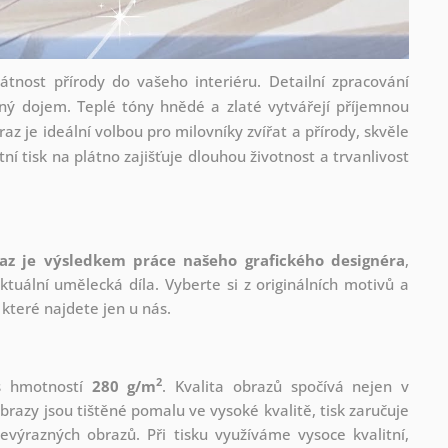
átnost přírody do vašeho interiéru. Detailní zpracování
ilný dojem. Teplé tóny hnědé a zlaté vytvářejí příjemnou
z je ideální volbou pro milovníky zvířat a přírody, skvěle
í tisk na plátno zajišťuje dlouhou životnost a trvanlivost
az je výsledkem práce našeho grafického designéra
,
tuální umělecká díla. Vyberte si z originálních motivů a
které najdete jen u nás.
2
 s hmotností
280 g/m
. Kvalita obrazů spočívá nejen v
brazy jsou tištěné pomalu ve vysoké kvalitě, tisk zaručuje
evýrazných obrazů. Při tisku využíváme vysoce kvalitní,