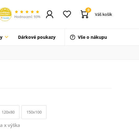
0
Váš košík
Hodnocení: 93%
ty
Dárkové poukazy
Vše o nákupu
120x80
150x100
a x výška