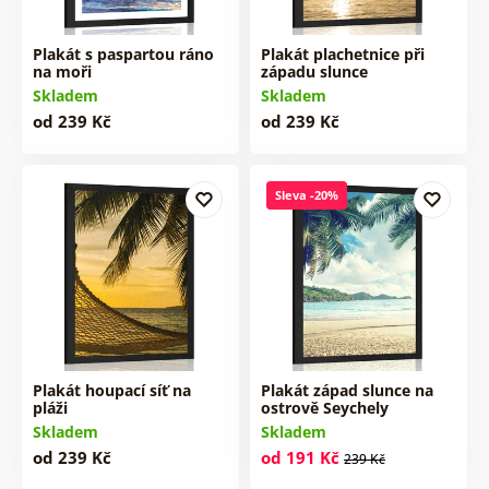
Plakát s paspartou ráno
Plakát plachetnice při
na moři
západu slunce
Skladem
Skladem
od 239 Kč
od 239 Kč
Sleva -20%
Plakát houpací síť na
Plakát západ slunce na
pláži
ostrově Seychely
Skladem
Skladem
od 239 Kč
od 191 Kč
239 Kč