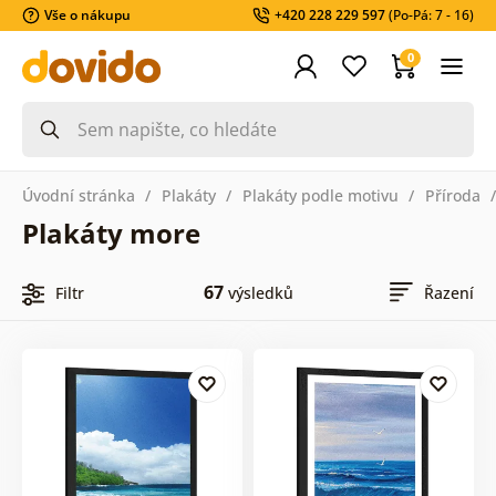
Vše o nákupu
+420 228 229 597
(Po-Pá: 7 - 16)
0
Úvodní stránka
Plakáty
Plakáty podle motivu
Příroda
Plakáty more
67
Filtr
výsledků
Řazení