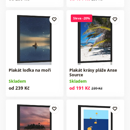
Sleva -20%
Plakát loďka na moři
Plakát krásy pláže Anse
Source
Skladem
Skladem
od 239 Kč
od 191 Kč
239 Kč