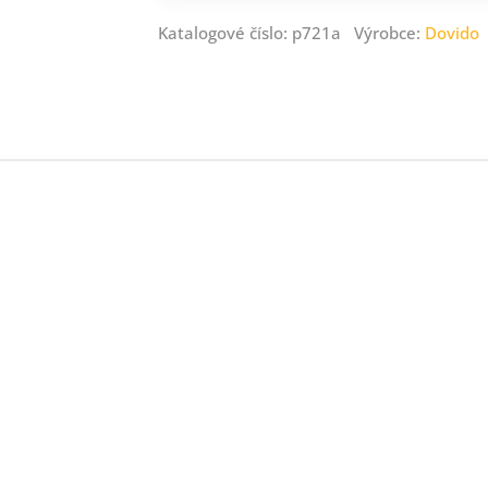
Katalogové číslo: p721a Výrobce:
Dovido
ný
ník
.