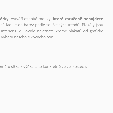
nérky
. Vytváří osobité motivy,
které zaručeně nenajdete
lní, ladí je do barev podle současných trendů. Plakáty jsou
interiéru. V Dovido naleznete kromě plakátů od grafické
ho výběru našeho šikovného týmu.
oměru šířka x výška, a to konkrétně ve velikostech: