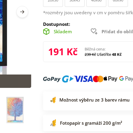
*rozměry jsou uvedeny v cm v poměru šířk
Dostupnost:
Skladem
Přidat do obl
191 Kč
Běžná cena:
239 Kč
Ušetříte
48 Kč
Možnost výběru ze 3 barev rámu
Fotopapír s gramáží 200 g/m²