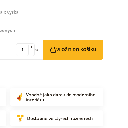
a x výška
íbených
+
VLOŽIT DO KOŠÍKU
ks
-
Vhodné jako dárek do moderního
interiéru
Dostupné ve čtyřech rozměrech