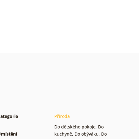
ategorie
Příroda
Do dětského pokoje
,
Do
místění
kuchyně
,
Do obýváku
,
Do