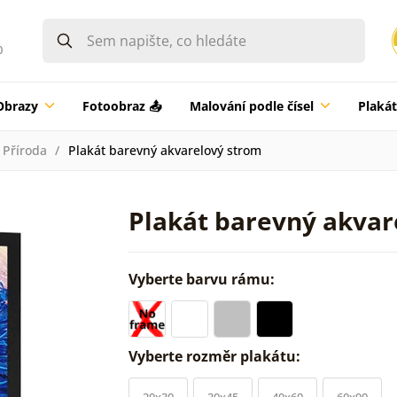
0
Obrazy
Fotoobraz 📤
Malování podle čísel
Plaká
Příroda
Plakát barevný akvarelový strom
Plakát barevný akvar
Vyberte barvu rámu:
Vyberte rozměr plakátu:
20x30
30x45
40x60
60x90