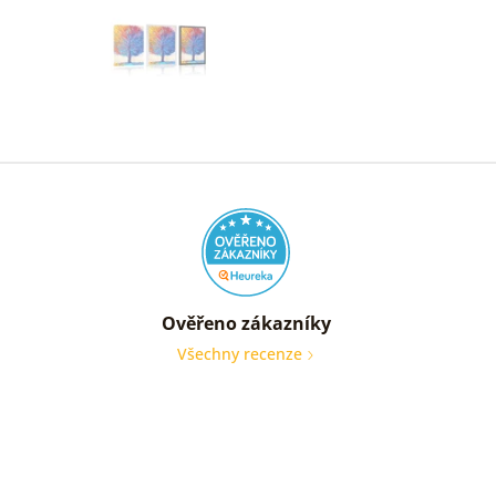
Ověřeno zákazníky
Všechny recenze
nic
Ověře
zákaz
05. 08