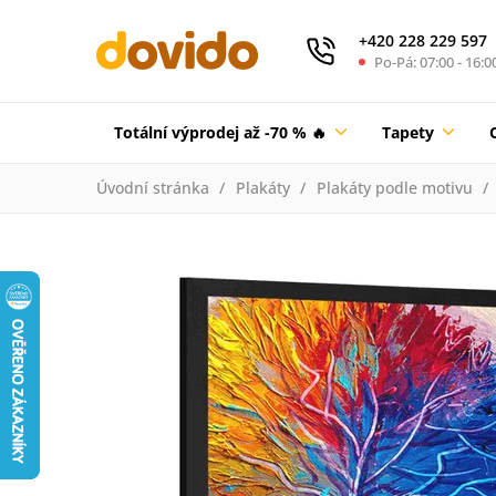
+420 228 229 597
Po-Pá: 07:00 - 16:0
Totální výprodej až -70 % 🔥
Tapety
Úvodní stránka
Plakáty
Plakáty podle motivu