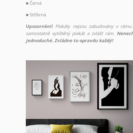
■
Černá
■
Stříbrná
Upozornění!
Plakáty nejsou zabudovány v rámu.
samostatně vytištěný plakát a zvlášť rám.
Nenech
jednoduché. Zvládne to opravdu každý!