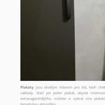
Plakáty
jsou skvělým řešením pro lidi, kteří cht
náklady. Stačí jen jeden plakát, abyste místnost
extravagantnějšího, můžete si vybrat více plakátů
tematickou atmosféru.