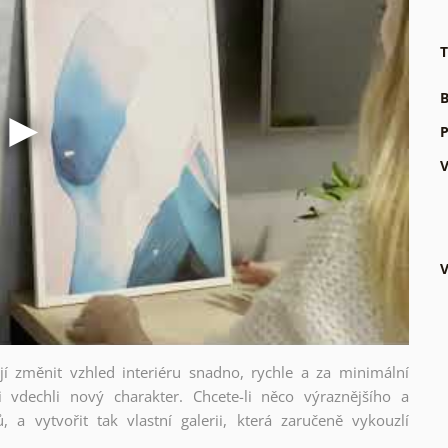
T
B
P
V
V
ějí změnit vzhled interiéru snadno, rychle a za minimální
i vdechli nový charakter. Chcete-li něco výraznějšího a
, a vytvořit tak vlastní galerii, která zaručeně vykouzlí