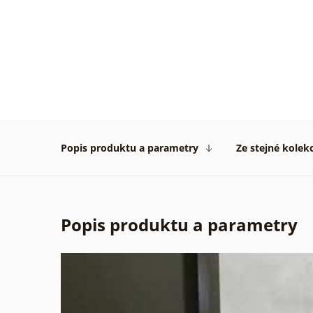
Velmi
pěkné
obrázk
rychlo
dodán
vše
na
1****
Popis produktu a parametry
Ze stejné kolek
Ověře
zákaz
31. 07
2026
Popis produktu a parametry