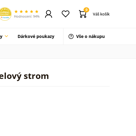
0
Váš košík
Hodnocení: 94%
ty
Dárkové poukazy
Vše o nákupu
elový strom