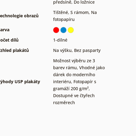
předsíně
,
Do ložnice
Tištěné
,
S rámom
,
Na
echnologie obrazů
fotopapíru
arva
očet dílů
1-dílné
zhled plakátů
Na výšku
,
Bez pasparty
Možnost výběru ze 3
barev rámu
,
Vhodné jako
dárek do moderního
ýhody USP plakáty
interiéru
,
Fotopapír s
gramáží 200 g/m²
,
Dostupné ve čtyřech
rozměrech