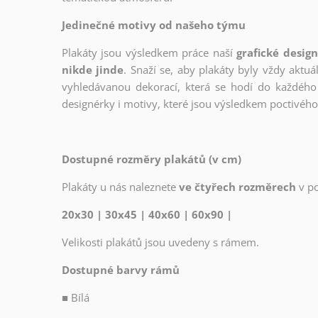
Jedinečné motivy od našeho týmu
Plakáty jsou výsledkem práce naší
grafické desig
nikde jinde
. Snaží se, aby plakáty byly vždy aktuá
vyhledávanou dekorací, která se hodí do každého 
designérky i motivy, které jsou výsledkem poctivé
Dostupné rozměry plakátů (v cm)
Plakáty u nás naleznete
ve čtyřech rozměrech
v p
20x30 | 30x45 | 40x60 | 60x90 |
Velikosti plakátů jsou uvedeny s rámem.
Dostupné barvy rámů
■
Bílá