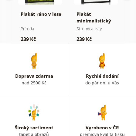
né
Plakát ráno v lese
Plakát
P
minimalistický
v
jehličnatý strom
Příroda
Stromy a listy
P
239 Kč
239 Kč
1
Doprava zdarma
Rychlé dodání
nad 2500 Kč
do pár dní u Vás
Široký sortiment
Vyrobeno v ČR
tapet a obrazů
prémiová kvalita tisku