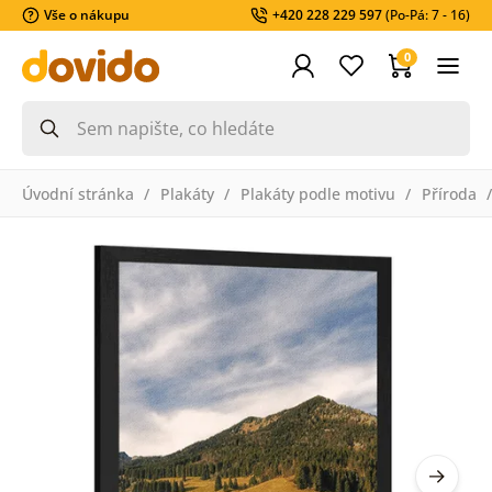
Vše o nákupu
+420 228 229 597
(Po-Pá: 7 - 16)
0
Úvodní stránka
Plakáty
Plakáty podle motivu
Příroda