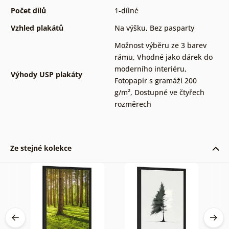
Počet dílů
1-dílné
Vzhled plakátů
Na výšku
,
Bez pasparty
Možnost výběru ze 3 barev
rámu
,
Vhodné jako dárek do
moderního interiéru
,
Výhody USP plakáty
Fotopapír s gramáží 200
g/m²
,
Dostupné ve čtyřech
rozměrech
Ze stejné kolekce