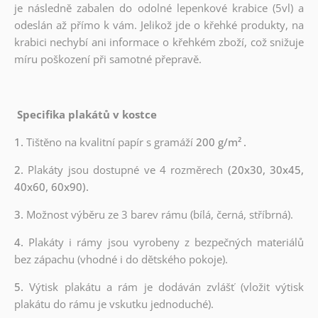
je následně zabalen do odolné lepenkové krabice (5vl) a
odeslán až přímo k vám. Jelikož jde o křehké produkty, na
krabici nechybí ani informace o křehkém zboží, což snižuje
míru poškození při samotné přepravě.
Specifika plakátů v kostce
1.
Tištěno na kvalitní papír s gramáží
200 g/m²
.
2.
Plakáty jsou dostupné ve 4 rozměrech
(20x30, 30x45,
40x60, 60x90).
3.
Možnost výběru ze 3 barev rámu (bílá, černá, stříbrná).
4.
Plakáty i rámy jsou vyrobeny z bezpečných materiálů
bez zápachu (vhodné i do dětského pokoje).
5.
Výtisk plakátu a rám je dodáván zvlášť (vložit výtisk
plakátu do rámu je vskutku jednoduché).