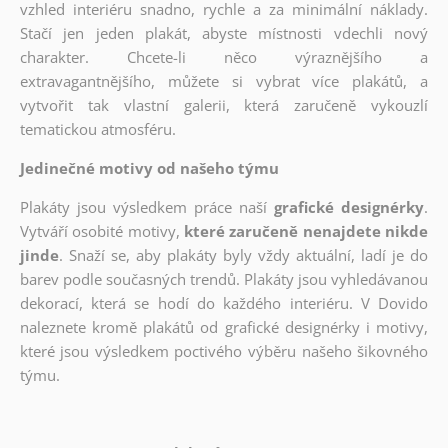
vzhled interiéru snadno, rychle a za minimální náklady.
Stačí jen jeden plakát, abyste místnosti vdechli nový
charakter. Chcete-li něco výraznějšího a
extravagantnějšího, můžete si vybrat více plakátů, a
vytvořit tak vlastní galerii, která zaručeně vykouzlí
tematickou atmosféru.
Jedinečné motivy od našeho týmu
Plakáty jsou výsledkem práce naší
grafické designérky
.
Vytváří osobité motivy,
které zaručeně nenajdete nikde
jinde
. Snaží se, aby plakáty byly vždy aktuální, ladí je do
barev podle současných trendů. Plakáty jsou vyhledávanou
dekorací, která se hodí do každého interiéru. V Dovido
naleznete kromě plakátů od grafické designérky i motivy,
které jsou výsledkem poctivého výběru našeho šikovného
týmu.