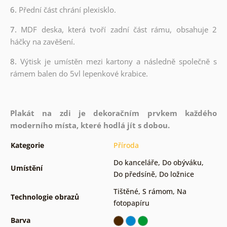
6.
Přední část chrání plexisklo.
7.
MDF deska, která tvoří zadní část rámu, obsahuje 2
háčky na zavěšení.
8.
Výtisk je umístěn mezi kartony a následně společně s
rámem balen do 5vl lepenkové krabice.
Plakát na zdi je dekoračním prvkem každého
moderního místa, které hodlá jít s dobou.
Kategorie
Příroda
Do kanceláře
,
Do obýváku
,
Umístění
Do předsíně
,
Do ložnice
Tištěné
,
S rámom
,
Na
Technologie obrazů
fotopapíru
Barva