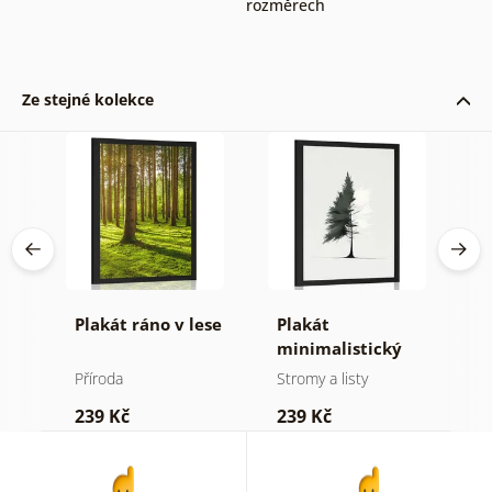
rozměrech
Ze stejné kolekce
Plakát ráno v lese
Plakát
P
minimalistický
v
jehličnatý strom
Příroda
Stromy a listy
P
239 Kč
239 Kč
1