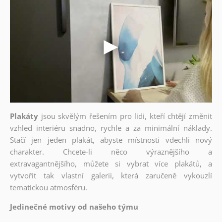
Plakáty
jsou skvělým řešením pro lidi, kteří chtějí změnit
vzhled interiéru snadno, rychle a za minimální náklady.
Stačí jen jeden plakát, abyste místnosti vdechli nový
charakter. Chcete-li něco výraznějšího a
extravagantnějšího, můžete si vybrat více plakátů, a
vytvořit tak vlastní galerii, která zaručeně vykouzlí
tematickou atmosféru.
Jedinečné motivy od našeho týmu