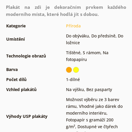
Plakát na zdi je dekoračním prvkem každého
moderního místa, které hodlá jít s dobou.
Kategorie
Příroda
Do obýváku
,
Do předsíně
,
Do
Umístění
ložnice
Tištěné
,
S rámom
,
Na
Technologie obrazů
fotopapíru
Barva
Počet dílů
1-dílné
Vzhled plakátů
Na výšku
,
Bez pasparty
Možnost výběru ze 3 barev
rámu
,
Vhodné jako dárek do
moderního interiéru
,
Výhody USP plakáty
Fotopapír s gramáží 200
g/m²
,
Dostupné ve čtyřech