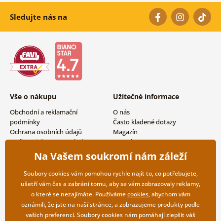
Sledujte nás na
Vše o nákupu
Užitečné informace
Obchodní a reklamační
O nás
podmínky
Často kladené dotazy
Ochrana osobních údajů
Magazín
Možnosti dopravy a platby
Kontakty
Vrácení zboží
Velkoobchodní spolupráce
Na Vašem soukromí nám záleží
Soubory cookies vám pomohou rychle najít to, co potřebujete,
ušetří vám čas a zabrání tomu, aby se vám zobrazovaly reklamy,
o které se nezajímáte. Používáme
cookies
, abychom vám
oznámili, že jste na naší stránce, a zobrazujeme produkty podle
vašich preferencí. Soubory cookies nám pomáhají zlepšit váš