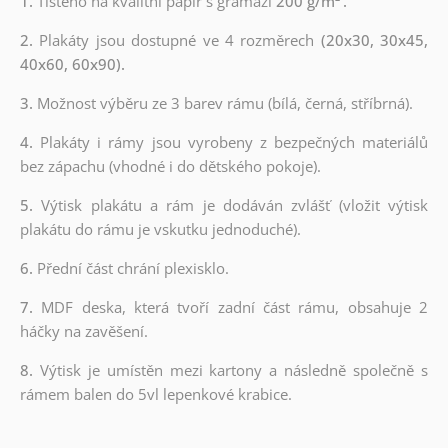
1.
Tištěno na kvalitní papír s gramáží
200 g/m²
.
2.
Plakáty jsou dostupné ve 4 rozměrech
(20x30, 30x45,
40x60, 60x90).
3.
Možnost výběru ze 3 barev rámu (bílá, černá, stříbrná).
4.
Plakáty i rámy jsou vyrobeny z bezpečných materiálů
bez zápachu (vhodné i do dětského pokoje).
5.
Výtisk plakátu a rám je dodáván zvlášť (vložit výtisk
plakátu do rámu je vskutku jednoduché).
6.
Přední část chrání plexisklo.
7.
MDF deska, která tvoří zadní část rámu, obsahuje 2
háčky na zavěšení.
8.
Výtisk je umístěn mezi kartony a následně společně s
rámem balen do 5vl lepenkové krabice.