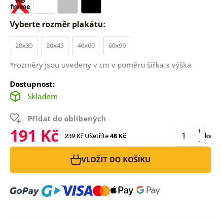
Vyberte rozměr plakátu:
20x30
30x45
40x60
60x90
*rozměry jsou uvedeny v cm v poměru šířka x výška
Dostupnost:
Skladem
Přidat do oblíbených
191 Kč
+
239 Kč
Ušetříte
48 Kč
ks
-
VLOŽIT DO KOŠÍKU