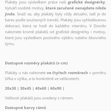
Plakáty jsou výsledkem práce naší
grafické designérky
.
Vytváří osobité motivy,
které zaručeně nenajdete nikde
jinde
. Snaží se, aby plakáty byly vždy aktuální, ladí je do
barev podle současných trendů. Plakáty jsou vyhledávanou
dekorací, která se hodí do každého interiéru. V Dovido
naleznete kromě plakátů od grafické designérky i motivy,
které jsou výsledkem poctivého výběru našeho šikovného
týmu.
Dostupné rozměry plakátů (v cm)
Plakáty u nás naleznete
ve čtyřech rozměrech
v poměru
šířka x výška, a to konkrétně ve velikostech:
20x30 | 30x45 | 40x60 | 60x90 |
Velikosti plakátů jsou uvedeny s rámem.
Dostupné barvy rámů