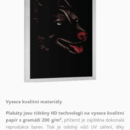
Vysoce kvalitní materiály
Plakáty jsou tištěny HD technologií na vysoce kvalitní
papír s gramáží 200 g/m²,
přičemž je zajištěna dokonalá
reprodukce barev. Tisk je odolný vůči UV záření, díky