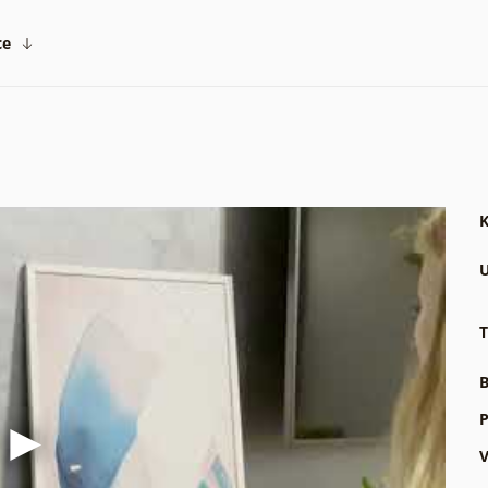
ce
K
U
T
B
P
V