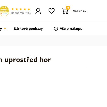
0
Váš košík
Hodnocení: 93%
ty
Dárkové poukazy
Vše o nákupu
m uprostřed hor