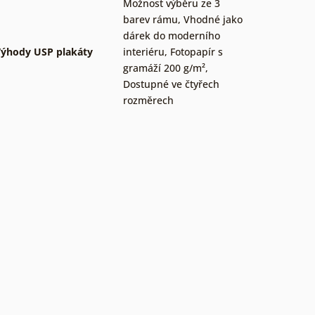
Možnost výběru ze 3
barev rámu
,
Vhodné jako
dárek do moderního
ýhody USP plakáty
interiéru
,
Fotopapír s
gramáží 200 g/m²
,
Dostupné ve čtyřech
rozměrech