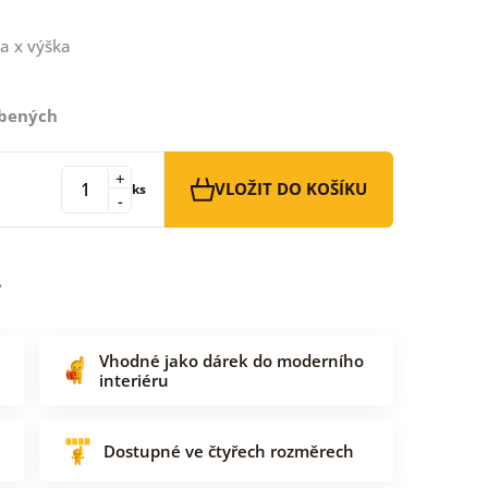
a x výška
íbených
+
VLOŽIT DO KOŠÍKU
ks
-
Vhodné jako dárek do moderního
interiéru
Dostupné ve čtyřech rozměrech