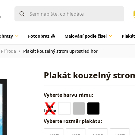
0
Obrazy
Fotoobraz 📤
Malování podle čísel
Plaká
Příroda
Plakát kouzelný strom uprostřed hor
Plakát kouzelný stro
Vyberte barvu rámu:
Vyberte rozměr plakátu:
20x30
30x45
40x60
60x90