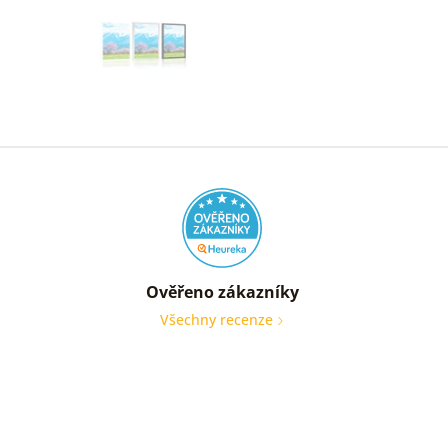
Ověřeno zákazníky
Všechny recenze
nic
Ověře
zákaz
05. 08