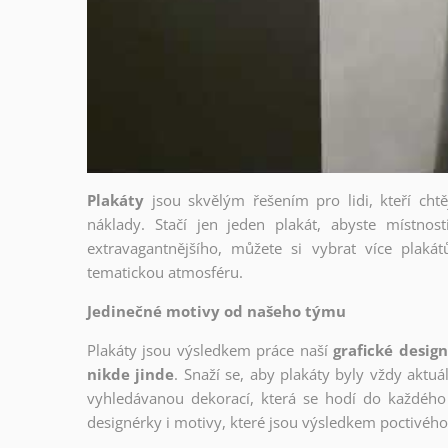
Plakáty
jsou skvělým řešením pro lidi, kteří cht
náklady. Stačí jen jeden plakát, abyste místnost
extravagantnějšího, můžete si vybrat více plakátů
tematickou atmosféru.
Jedinečné motivy od našeho týmu
Plakáty jsou výsledkem práce naší
grafické desig
nikde jinde
. Snaží se, aby plakáty byly vždy aktuá
vyhledávanou dekorací, která se hodí do každého 
designérky i motivy, které jsou výsledkem poctivé