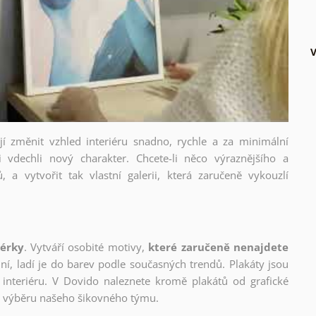
V
ějí změnit vzhled interiéru snadno, rychle a za minimální
i vdechli nový charakter. Chcete-li něco výraznějšího a
, a vytvořit tak vlastní galerii, která zaručeně vykouzlí
nérky
. Vytváří osobité motivy,
které zaručeně nenajdete
lní, ladí je do barev podle současných trendů. Plakáty jsou
interiéru. V Dovido naleznete kromě plakátů od grafické
ho výběru našeho šikovného týmu.