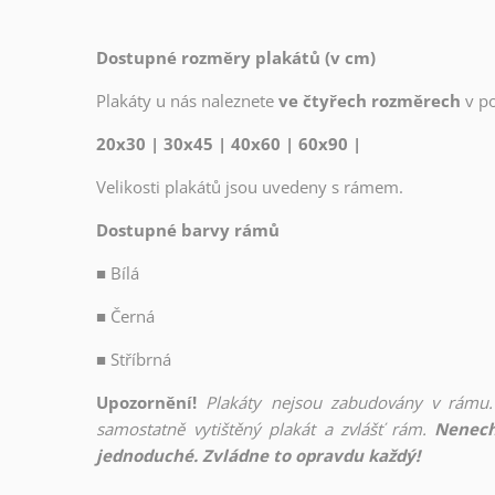
Dostupné rozměry plakátů (v cm)
Plakáty u nás naleznete
ve čtyřech rozměrech
v p
20x30 | 30x45 | 40x60 | 60x90 |
Velikosti plakátů jsou uvedeny s rámem.
Dostupné barvy rámů
■
Bílá
■
Černá
■
Stříbrná
Upozornění!
Plakáty nejsou zabudovány v rámu.
samostatně vytištěný plakát a zvlášť rám.
Nenech
jednoduché. Zvládne to opravdu každý!