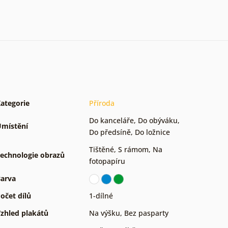
ategorie
Příroda
Do kanceláře
,
Do obýváku
,
místění
Do předsíně
,
Do ložnice
Tištěné
,
S rámom
,
Na
echnologie obrazů
fotopapíru
arva
očet dílů
1-dílné
zhled plakátů
Na výšku
,
Bez pasparty