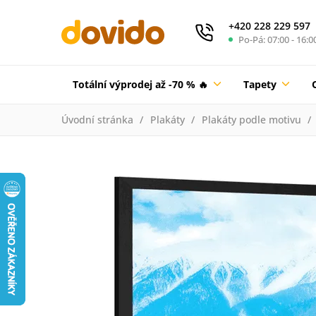
+420 228 229 597
Po-Pá: 07:00 - 16:0
Totální výprodej až -70 % 🔥
Tapety
Úvodní stránka
Plakáty
Plakáty podle motivu