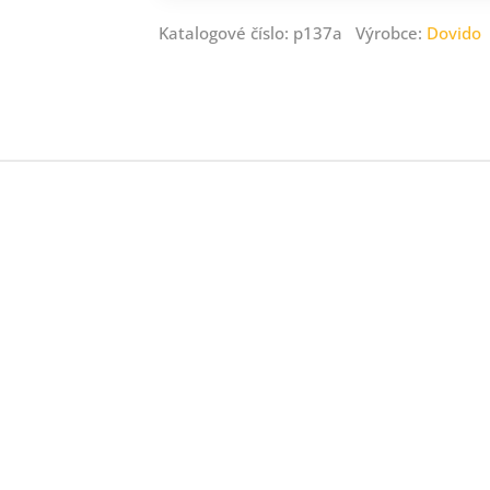
Katalogové číslo: p137a Výrobce:
Dovido
ný
ník
.