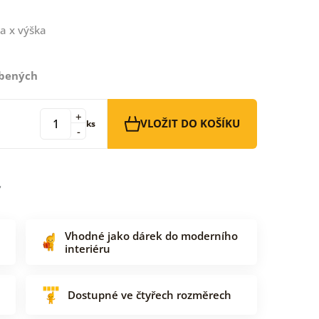
a x výška
íbených
+
VLOŽIT DO KOŠÍKU
ks
-
Vhodné jako dárek do moderního
interiéru
Dostupné ve čtyřech rozměrech