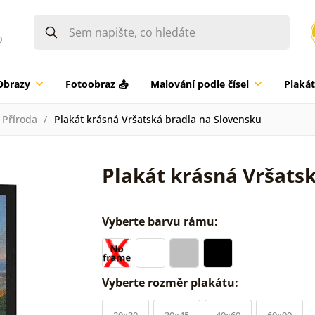
0
Obrazy
Fotoobraz 📤
Malování podle čísel
Plaká
Příroda
Plakát krásná Vršatská bradla na Slovensku
Plakát krásná Vršats
Vyberte barvu rámu:
Vyberte rozměr plakátu:
20x30
30x45
40x60
60x90