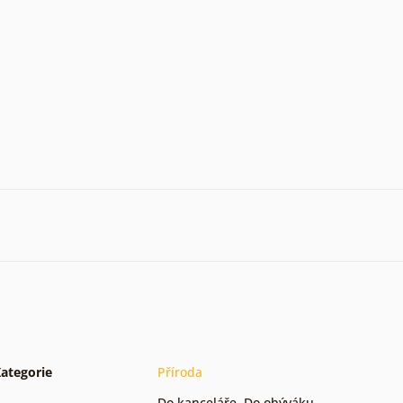
ategorie
Příroda
Do kanceláře
,
Do obýváku
,