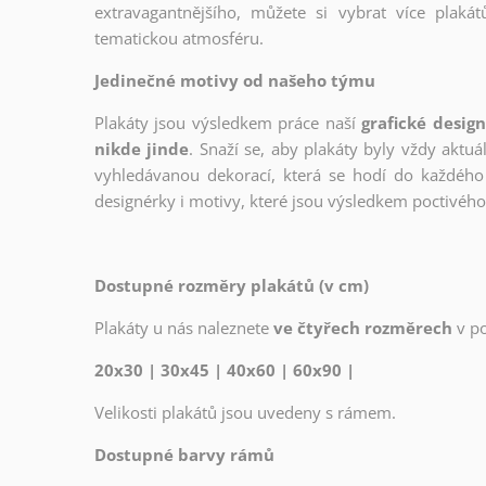
extravagantnějšího, můžete si vybrat více plakátů
tematickou atmosféru.
Jedinečné motivy od našeho týmu
Plakáty jsou výsledkem práce naší
grafické desig
nikde jinde
. Snaží se, aby plakáty byly vždy aktuá
vyhledávanou dekorací, která se hodí do každého 
designérky i motivy, které jsou výsledkem poctivé
Dostupné rozměry plakátů (v cm)
Plakáty u nás naleznete
ve čtyřech rozměrech
v p
20x30 | 30x45 | 40x60 | 60x90 |
Velikosti plakátů jsou uvedeny s rámem.
Dostupné barvy rámů