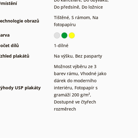
místění
Do předsíně
,
Do ložnice
Tištěné
,
S rámom
,
Na
echnologie obrazů
fotopapíru
arva
očet dílů
1-dílné
zhled plakátů
Na výšku
,
Bez pasparty
Možnost výběru ze 3
barev rámu
,
Vhodné jako
dárek do moderního
ýhody USP plakáty
interiéru
,
Fotopapír s
gramáží 200 g/m²
,
Dostupné ve čtyřech
rozměrech