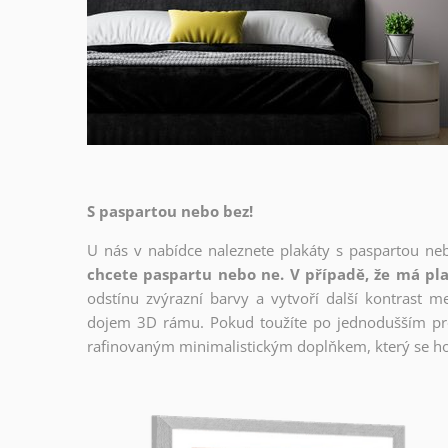
S paspartou nebo bez!
U nás v nabídce naleznete plakáty s paspartou ne
chcete paspartu nebo ne. V případě, že má pla
odstínu zvýrazní barvy a vytvoří další kontrast 
dojem 3D rámu. Pokud toužíte po jednodušším prov
rafinovaným minimalistickým doplňkem, který se ho