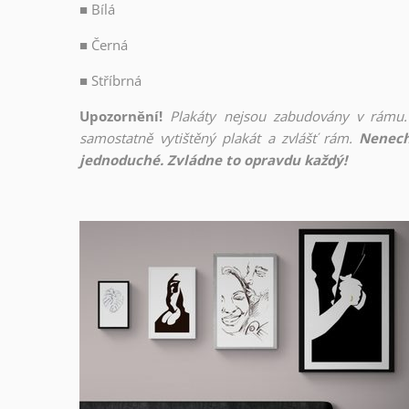
■
Bílá
■
Černá
■
Stříbrná
Upozornění!
Plakáty nejsou zabudovány v rámu.
samostatně vytištěný plakát a zvlášť rám.
Nenech
jednoduché. Zvládne to opravdu každý!