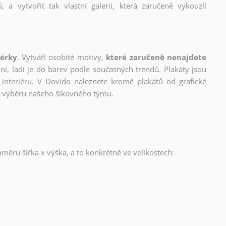
, a vytvořit tak vlastní galerii, která zaručeně vykouzlí
nérky
. Vytváří osobité motivy,
které zaručeně nenajdete
lní, ladí je do barev podle současných trendů. Plakáty jsou
interiéru. V Dovido naleznete kromě plakátů od grafické
ho výběru našeho šikovného týmu.
oměru šířka x výška, a to konkrétně ve velikostech: