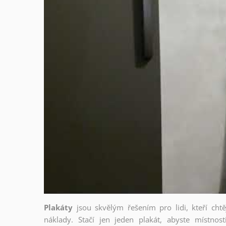
Plakáty
jsou skvělým řešením pro lidi, kteří cht
náklady. Stačí jen jeden plakát, abyste místnost