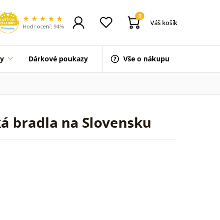
0
Váš košík
Hodnocení: 94%
ty
Dárkové poukazy
Vše o nákupu
ká bradla na Slovensku