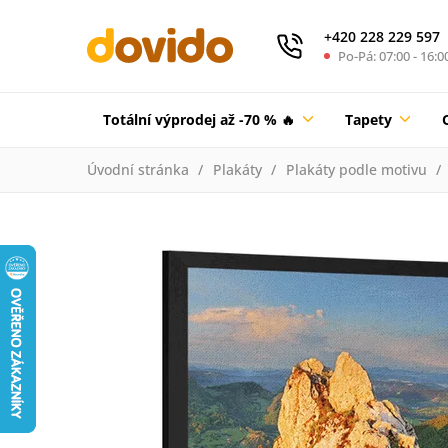
+420 228 229 597
Po-Pá: 07:00 - 16:0
Totální výprodej až -70 % 🔥
Tapety
Úvodní stránka
Plakáty
Plakáty podle motivu