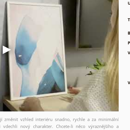
U
T
B
P
V
V
ějí změnit vzhled interiéru snadno, rychle a za minimální
i vdechli nový charakter. Chcete-li něco výraznějšího a