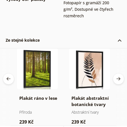
Fotopapír s gramáží 200
g/m²
,
Dostupné ve čtyřech
rozměrech
Ze stejné kolekce
Plakát ráno v lese
Plakát abstraktní
P
botanické tvary
m
kapradina
j
Příroda
Abstraktní tvary
St
239 Kč
239 Kč
2