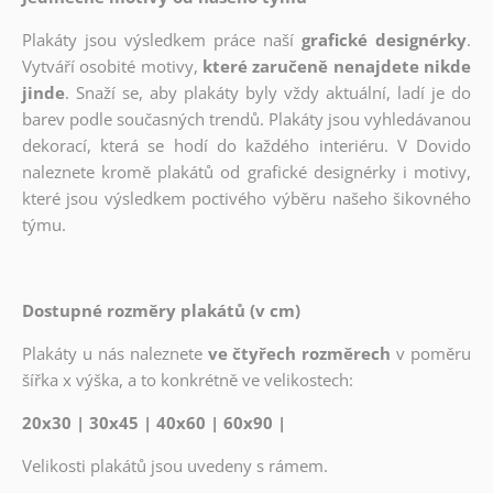
Plakáty jsou výsledkem práce naší
grafické designérky
.
Vytváří osobité motivy,
které zaručeně nenajdete nikde
jinde
. Snaží se, aby plakáty byly vždy aktuální, ladí je do
barev podle současných trendů. Plakáty jsou vyhledávanou
dekorací, která se hodí do každého interiéru. V Dovido
naleznete kromě plakátů od grafické designérky i motivy,
které jsou výsledkem poctivého výběru našeho šikovného
týmu.
Dostupné rozměry plakátů (v cm)
Plakáty u nás naleznete
ve čtyřech rozměrech
v poměru
šířka x výška, a to konkrétně ve velikostech:
20x30 | 30x45 | 40x60 | 60x90 |
Velikosti plakátů jsou uvedeny s rámem.