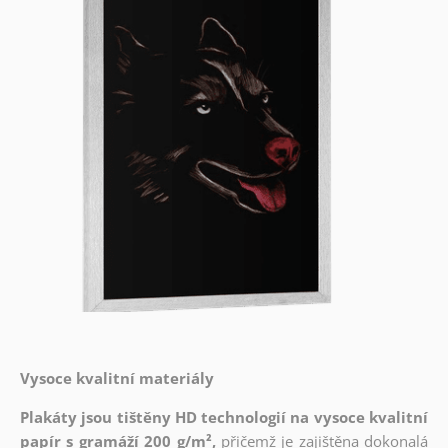
Vysoce kvalitní materiály
Plakáty jsou tištěny HD technologií na vysoce kvalitní
papír s gramáží 200 g/m²,
přičemž je zajištěna dokonalá