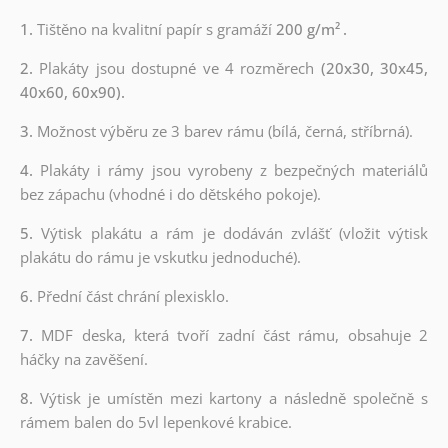
1.
Tištěno na kvalitní papír s gramáží
200 g/m²
.
2.
Plakáty jsou dostupné ve 4 rozměrech
(20x30, 30x45,
40x60, 60x90).
3.
Možnost výběru ze 3 barev rámu (bílá, černá, stříbrná).
4.
Plakáty i rámy jsou vyrobeny z bezpečných materiálů
bez zápachu (vhodné i do dětského pokoje).
5.
Výtisk plakátu a rám je dodáván zvlášť (vložit výtisk
plakátu do rámu je vskutku jednoduché).
6.
Přední část chrání plexisklo.
7.
MDF deska, která tvoří zadní část rámu, obsahuje 2
háčky na zavěšení.
8.
Výtisk je umístěn mezi kartony a následně společně s
rámem balen do 5vl lepenkové krabice.