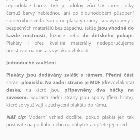
reprodukce barev. Tisk je odolný vůči UV záření, díky
čemuž barvy neblednou ani po dlouhodobém působení
slunečního světla. Samotné plakáty i rámy jsou vyrobeny z
bezpečných materiálů bez zápachu, takže
jsou vhodné do
každé místnosti,
ložnice nebo
do dětského pokoje.
Plakáty i přes kvalitní materiály nedoporučujeme
umisťovat na místa s vysokou vlhkostí.
Jednoduché zavěšení
Plakáty jsou dodávány zvlášť s rámem. Přední část
chrání
plexisklo. Na zadní straně je MDF
(dřevovláknitá)
deska,
na které jsou
připevněny dva háčky na
zavěšení.
Součástí zadní strany jsou spony (flexi hroty),
které se využívají k zachycení plakátu do rámu.
Náš tip:
Moderní vzhled docílíte, pokud plakát jen tak
postavíte na podlahu nebo na nábytek a opřete jej o zeď.