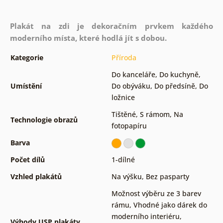
Plakát na zdi je dekoračním prvkem každého
moderního místa, které hodlá jít s dobou.
Kategorie
Příroda
Do kanceláře
,
Do kuchyně
,
Umístění
Do obýváku
,
Do předsíně
,
Do
ložnice
Tištěné
,
S rámom
,
Na
Technologie obrazů
fotopapíru
Barva
Počet dílů
1-dílné
Vzhled plakátů
Na výšku
,
Bez pasparty
Možnost výběru ze 3 barev
rámu
,
Vhodné jako dárek do
moderního interiéru
,
Výhody USP plakáty