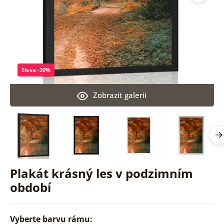
Sleva -20%
Zobrazit galerii
Plakát krásný les v podzimním
období
Vyberte barvu rámu: