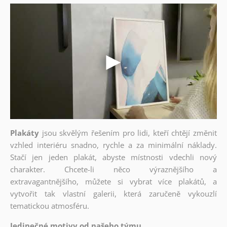
Plakáty
jsou skvělým řešením pro lidi, kteří chtějí změnit
vzhled interiéru snadno, rychle a za minimální náklady.
Stačí jen jeden plakát, abyste místnosti vdechli nový
charakter. Chcete-li něco výraznějšího a
extravagantnějšího, můžete si vybrat více plakátů, a
vytvořit tak vlastní galerii, která zaručeně vykouzlí
tematickou atmosféru.
Jedinečné motivy od našeho týmu