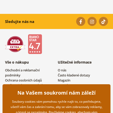
Sledujte nás na
Vše o nákupu
Užitečné informace
Obchodní a reklamační
O nás
podmínky
Často kladené dotazy
Ochrana osobních údajů
Magazín
Možnosti dopravy a platby
Kontakty
Vrácení zboží
Velkoobchodní spolupráce
Na Vašem soukromí nám záleží
Soubory cookies vám pomohou rychle najít to, co potřebujete,
ušetří vám čas a zabrání tomu, aby se vám zobrazovaly reklamy,
o které se nezajímáte. Používáme
cookies
, abychom vám