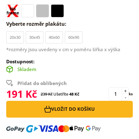
Vyberte rozměr plakátu:
20x30
30x45
40x60
60x90
*rozměry jsou uvedeny v cm v poměru šířka x výška
Dostupnost:
Skladem
Přidat do oblíbených
191 Kč
+
239 Kč
Ušetříte
48 Kč
ks
-
VLOŽIT DO KOŠÍKU