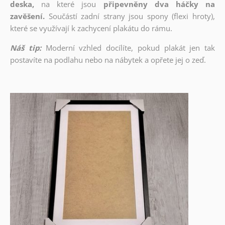
deska,
na které jsou
připevněny dva háčky na
zavěšení.
Součástí zadní strany jsou spony (flexi hroty),
které se využívají k zachycení plakátu do rámu.
Náš tip:
Moderní vzhled docílíte, pokud plakát jen tak
postavíte na podlahu nebo na nábytek a opřete jej o zeď.