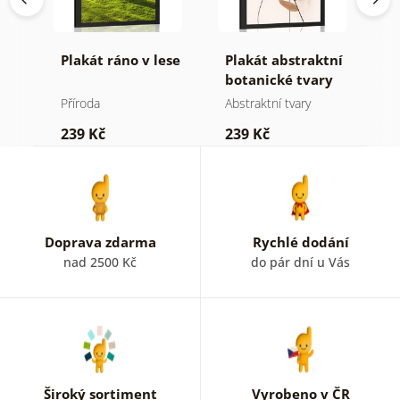
Plakát ráno v lese
Plakát abstraktní
P
botanické tvary
m
kapradina
j
Příroda
Abstraktní tvary
St
239 Kč
239 Kč
2
Doprava zdarma
Rychlé dodání
nad 2500 Kč
do pár dní u Vás
Široký sortiment
Vyrobeno v ČR