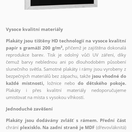
Vysoce kvalitní materiály
Plakáty jsou tištěny HD technologií na vysoce kvalitní
papír s gramáží 200 g/m²,
přičemž je zajištěna dokonalá
reprodukce barev. Tisk je odolný vůči UV záření, díky
čemuž barvy neblednou ani po dlouhodobém působení
slunečního světla. Samotné plakáty i rámy jsou vyrobeny z
bezpečných materiálů bez zápachu, takže
jsou vhodné do
každé místnosti,
ložnice nebo
do dětského pokoje.
Plakáty i přes kvalitní materiály nedoporučujeme
umisťovat na místa s vysokou vlhkostí.
Jednoduché zavěšení
Plakáty jsou dodávány zvlášť s rámem. Přední část
chrání
plexisklo. Na zadní straně je MDF
(dřevovláknitá)