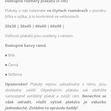
Dostupné rozměry plakátů (v cm)
Plakáty u nás naleznete
ve čtyřech rozměrech
v poměru
šířka x výška, a to konkrétně ve velikostech:
20x30 | 30x45 | 40x60 | 60x90 |
Velikosti plakátů jsou uvedeny s rámem.
Dostupné barvy rámů
■
Bílá
■
Černá
■
Stříbrná
Upozornění!
Plakáty nejsou zabudovány v rámu. Jsou
dodávány zvlášť. Objednáním plakátu tak obdržíte
samostatně vytištěný plakát a zvlášť rám.
Nenechte se
však odradit, vložit výtisk plakátu je vskutku
jednoduché. Zvládne to opravdu každý!