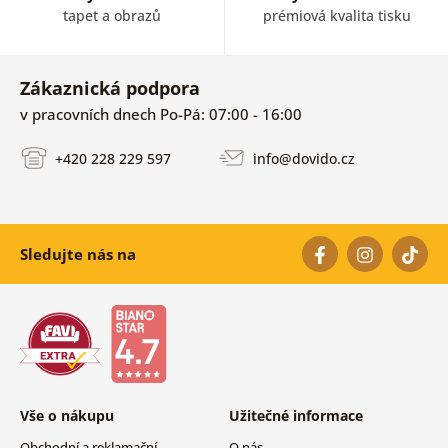
tapet a obrazů
prémiová kvalita tisku
Zákaznická podpora
v pracovních dnech Po-Pá: 07:00 - 16:00
+420 228 229 597
info@dovido.cz
Sledujte nás na
Vše o nákupu
Užitečné informace
Obchodní a reklamační
O nás