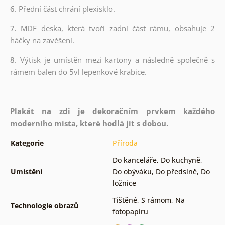
6.
Přední část chrání plexisklo.
7.
MDF deska, která tvoří zadní část rámu, obsahuje 2
háčky na zavěšení.
8.
Výtisk je umístěn mezi kartony a následně společně s
rámem balen do 5vl lepenkové krabice.
Plakát na zdi je dekoračním prvkem každého
moderního místa, které hodlá jít s dobou.
Kategorie
Příroda
Do kanceláře
,
Do kuchyně
,
Umístění
Do obýváku
,
Do předsíně
,
Do
ložnice
Tištěné
,
S rámom
,
Na
Technologie obrazů
fotopapíru