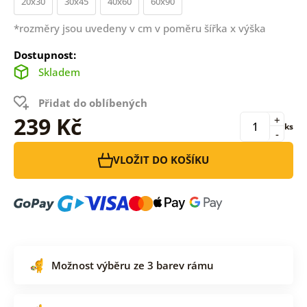
20x30
30x45
40x60
60x90
*rozměry jsou uvedeny v cm v poměru šířka x výška
Dostupnost:
Skladem
Přidat do oblíbených
239 Kč
+
ks
-
VLOŽIT DO KOŠÍKU
Možnost výběru ze 3 barev rámu