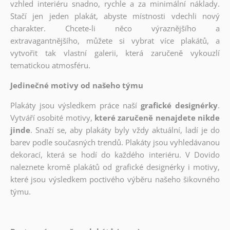
vzhled interiéru snadno, rychle a za minimální náklady.
Stačí jen jeden plakát, abyste místnosti vdechli nový
charakter. Chcete-li něco výraznějšího a
extravagantnějšího, můžete si vybrat více plakátů, a
vytvořit tak vlastní galerii, která zaručeně vykouzlí
tematickou atmosféru.
Jedinečné motivy od našeho týmu
Plakáty jsou výsledkem práce naší
grafické designérky
.
Vytváří osobité motivy,
které zaručeně nenajdete nikde
jinde
. Snaží se, aby plakáty byly vždy aktuální, ladí je do
barev podle současných trendů. Plakáty jsou vyhledávanou
dekorací, která se hodí do každého interiéru. V Dovido
naleznete kromě plakátů od grafické designérky i motivy,
které jsou výsledkem poctivého výběru našeho šikovného
týmu.