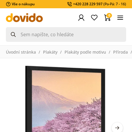
Vše o nákupu
+420 228 229 597
(Po-Pá: 7 - 16)
0
Úvodní stránka
Plakáty
Plakáty podle motivu
Příroda