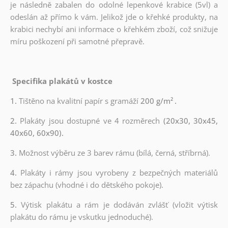
je následně zabalen do odolné lepenkové krabice (5vl) a
odeslán až přímo k vám. Jelikož jde o křehké produkty, na
krabici nechybí ani informace o křehkém zboží, což snižuje
míru poškození při samotné přepravě.
Specifika plakátů v kostce
1.
Tištěno na kvalitní papír s gramáží
200 g/m²
.
2.
Plakáty jsou dostupné ve 4 rozměrech
(20x30, 30x45,
40x60, 60x90).
3.
Možnost výběru ze 3 barev rámu (bílá, černá, stříbrná).
4.
Plakáty i rámy jsou vyrobeny z bezpečných materiálů
bez zápachu (vhodné i do dětského pokoje).
5.
Výtisk plakátu a rám je dodáván zvlášť (vložit výtisk
plakátu do rámu je vskutku jednoduché).