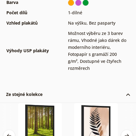
Barva
Počet dílů
1-dílné
Vzhled plakátů
Na výšku
,
Bez pasparty
Možnost výběru ze 3 barev
rámu
,
Vhodné jako dárek do
moderního interiéru
,
Výhody USP plakáty
Fotopapír s gramáží 200
g/m²
,
Dostupné ve čtyřech
rozměrech
Ze stejné kolekce