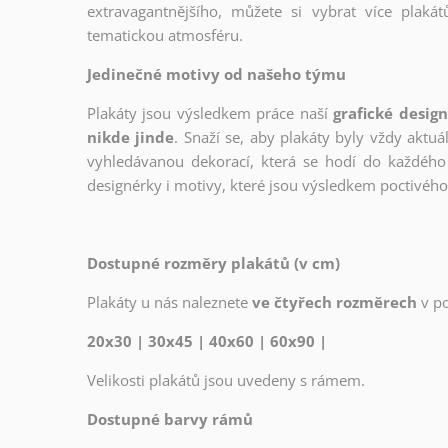
extravagantnějšího, můžete si vybrat více plakátů
tematickou atmosféru.
Jedinečné motivy od našeho týmu
Plakáty jsou výsledkem práce naší
grafické desig
nikde jinde
. Snaží se, aby plakáty byly vždy aktuá
vyhledávanou dekorací, která se hodí do každého 
designérky i motivy, které jsou výsledkem poctivé
Dostupné rozměry plakátů (v cm)
Plakáty u nás naleznete
ve čtyřech rozměrech
v p
20x30 | 30x45 | 40x60 | 60x90 |
Velikosti plakátů jsou uvedeny s rámem.
Dostupné barvy rámů