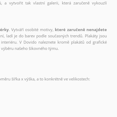
, a vytvořit tak vlastní galerii, která zaručeně vykouzlí
nérky
. Vytváří osobité motivy,
které zaručeně nenajdete
lní, ladí je do barev podle současných trendů. Plakáty jsou
interiéru. V Dovido naleznete kromě plakátů od grafické
ho výběru našeho šikovného týmu.
oměru šířka x výška, a to konkrétně ve velikostech: