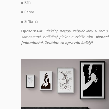
■
Bílá
■
Černá
■
Stříbrná
Upozornění!
Plakáty nejsou zabudovány v rámu.
samostatně vytištěný plakát a zvlášť rám.
Nenech
jednoduché. Zvládne to opravdu každý!