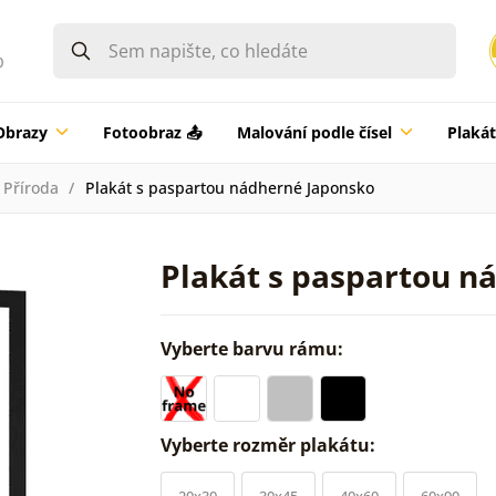
0
Obrazy
Fotoobraz 📤
Malování podle čísel
Plaká
Příroda
Plakát s paspartou nádherné Japonsko
Plakát s paspartou n
Vyberte barvu rámu:
Vyberte rozměr plakátu:
20x30
30x45
40x60
60x90