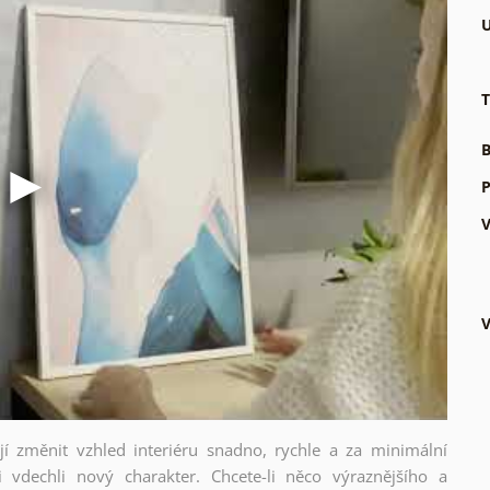
U
T
B
P
V
V
ějí změnit vzhled interiéru snadno, rychle a za minimální
i vdechli nový charakter. Chcete-li něco výraznějšího a