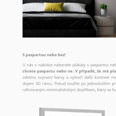
S paspartou nebo bez!
U nás v nabídce naleznete plakáty s paspartou ne
chcete paspartu nebo ne. V případě, že má pla
odstínu zvýrazní barvy a vytvoří další kontrast 
dojem 3D rámu. Pokud toužíte po jednodušším prov
rafinovaným minimalistickým doplňkem, který se ho