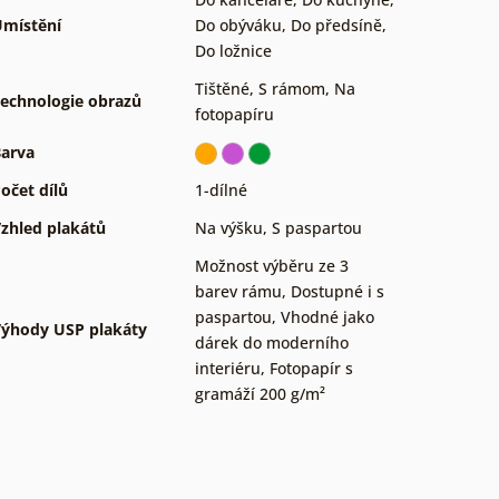
místění
Do obýváku
,
Do předsíně
,
Do ložnice
Tištěné
,
S rámom
,
Na
echnologie obrazů
fotopapíru
arva
očet dílů
1-dílné
zhled plakátů
Na výšku
,
S paspartou
Možnost výběru ze 3
barev rámu
,
Dostupné i s
paspartou
,
Vhodné jako
ýhody USP plakáty
dárek do moderního
interiéru
,
Fotopapír s
gramáží 200 g/m²