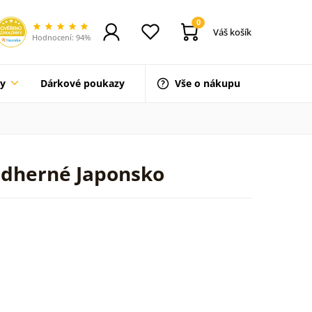
0
Váš košík
Hodnocení: 94%
ty
Dárkové poukazy
Vše o nákupu
ádherné Japonsko