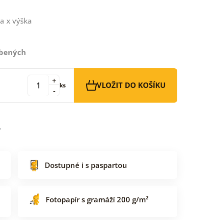
a x výška
íbených
+
VLOŽIT DO KOŠÍKU
ks
-
Dostupné i s paspartou
Fotopapír s gramáží 200 g/m²