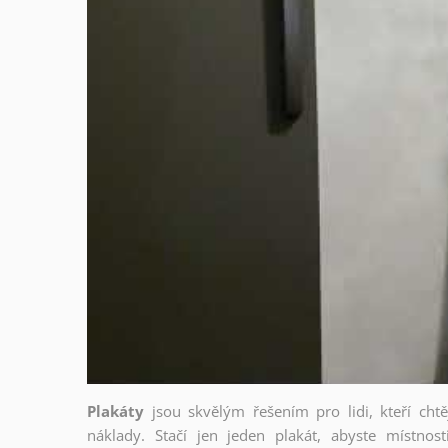
Plakáty
jsou skvělým řešením pro lidi, kteří cht
náklady. Stačí jen jeden plakát, abyste místnost