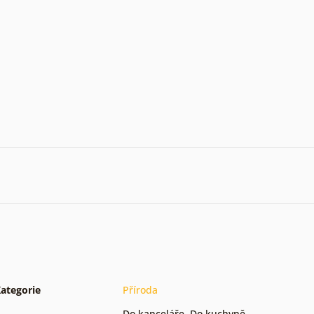
ategorie
Příroda
Do kanceláře
,
Do kuchyně
,