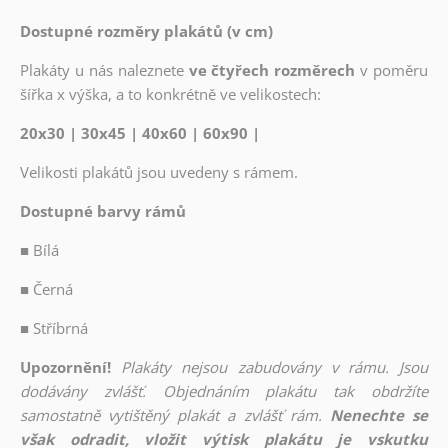
Dostupné rozměry plakátů (v cm)
Plakáty u nás naleznete
ve čtyřech rozměrech
v poměru
šířka x výška, a to konkrétně ve velikostech:
20x30 | 30x45 | 40x60 | 60x90 |
Velikosti plakátů jsou uvedeny s rámem.
Dostupné barvy rámů
■
Bílá
■
Černá
■
Stříbrná
Upozornění!
Plakáty nejsou zabudovány v rámu. Jsou
dodávány zvlášť. Objednáním plakátu tak obdržíte
samostatně vytištěný plakát a zvlášť rám.
Nenechte se
však odradit, vložit výtisk plakátu je vskutku