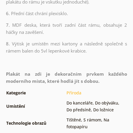
plakátu do rámu je vskutku jednoduché).
6.
Přední část chrání plexisklo.
7.
MDF deska, která tvoří zadní část rámu, obsahuje 2
háčky na zavěšení.
8.
Výtisk je umístěn mezi kartony a následně společně s
rámem balen do 5vl lepenkové krabice.
Plakát na zdi je dekoračním prvkem každého
moderního místa, které hodlá jít s dobou.
Kategorie
Příroda
Do kanceláře
,
Do obýváku
,
Umístění
Do předsíně
,
Do ložnice
Tištěné
,
S rámom
,
Na
Technologie obrazů
fotopapíru