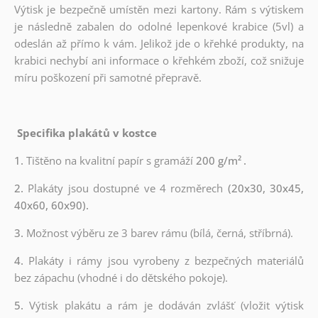
Výtisk je bezpečně umístěn mezi kartony. Rám s výtiskem
je následně zabalen do odolné lepenkové krabice (5vl) a
odeslán až přímo k vám. Jelikož jde o křehké produkty, na
krabici nechybí ani informace o křehkém zboží, což snižuje
míru poškození při samotné přepravě.
Specifika plakátů v kostce
1.
Tištěno na kvalitní papír s gramáží
200 g/m²
.
2.
Plakáty jsou dostupné ve 4 rozměrech
(20x30, 30x45,
40x60, 60x90).
3.
Možnost výběru ze 3 barev rámu (bílá, černá, stříbrná).
4.
Plakáty i rámy jsou vyrobeny z bezpečných materiálů
bez zápachu (vhodné i do dětského pokoje).
5.
Výtisk plakátu a rám je dodáván zvlášť (vložit výtisk