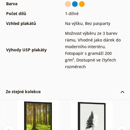
Barva
Počet dílů
1-dílné
Vzhled plakátů
Na výšku
,
Bez pasparty
Možnost výběru ze 3 barev
rámu
,
Vhodné jako dárek do
moderního interiéru
,
Výhody USP plakáty
Fotopapír s gramáží 200
g/m²
,
Dostupné ve čtyřech
rozměrech
Ze stejné kolekce