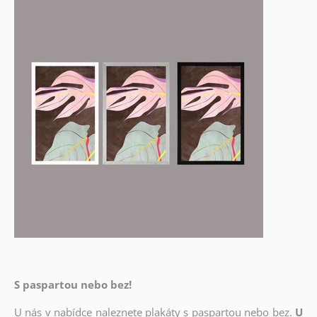
S paspartou nebo bez!
U nás v nabídce naleznete plakáty s paspartou nebo bez.
U