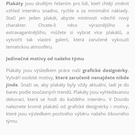
Plakáty
jsou skvělým řešením pro lidi, kteří chtějí změnit
vzhled interiéru snadno, rychle a za minimální náklady.
Stačí jen jeden plakát, abyste místnosti vdechli nový
charakter. Chcete-li něco výraznějšího a
extravagantnějšího, můžete si vybrat více plakátů, a
vytvořit tak vlastní galerii, která zaručeně vykouzlí
tematickou atmosféru.
Jedinečné motivy od našeho týmu
Plakáty jsou výsledkem práce naší
grafické designérky
.
Vytváří osobité motivy,
které zaručeně nenajdete nikde
jinde
. Snaží se, aby plakáty byly vždy aktuální, ladí je do
barev podle současných trendů. Plakáty jsou vyhledávanou
dekorací, která se hodí do každého interiéru. V Dovido
naleznete kromě plakátů od grafické designérky i motivy,
které jsou výsledkem poctivého výběru našeho šikovného
týmu.