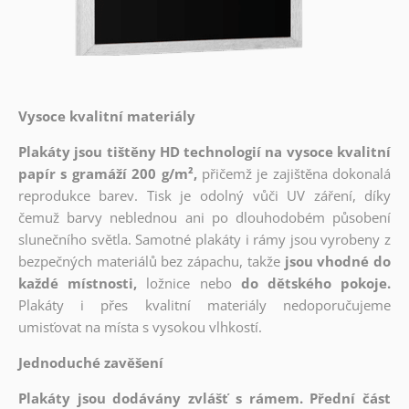
Vysoce kvalitní materiály
Plakáty jsou tištěny HD technologií na vysoce kvalitní
papír s gramáží 200 g/m²,
přičemž je zajištěna dokonalá
reprodukce barev. Tisk je odolný vůči UV záření, díky
čemuž barvy neblednou ani po dlouhodobém působení
slunečního světla. Samotné plakáty i rámy jsou vyrobeny z
bezpečných materiálů bez zápachu, takže
jsou vhodné do
každé místnosti,
ložnice nebo
do dětského pokoje.
Plakáty i přes kvalitní materiály nedoporučujeme
umisťovat na místa s vysokou vlhkostí.
Jednoduché zavěšení
Plakáty jsou dodávány zvlášť s rámem. Přední část