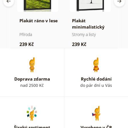
Plakát ráno v lese
Plakát
P
minimalistický
v
jehličnatý strom
Příroda
Stromy a listy
P
239 Kč
239 Kč
1
Doprava zdarma
Rychlé dodání
nad 2500 Kč
do pár dní u Vás
Široký sortiment
Vyrobeno v ČR