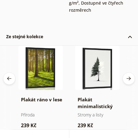
g/m²
,
Dostupné ve čtyřech
rozměrech
Ze stejné kolekce
né
Plakát ráno v lese
Plakát
P
minimalistický
v
jehličnatý strom
Příroda
Stromy a listy
P
239 Kč
239 Kč
1