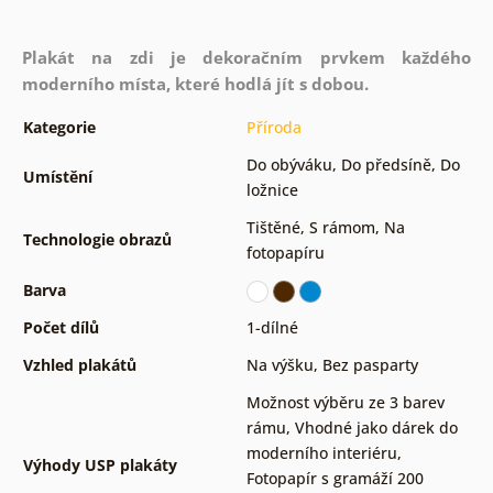
Plakát na zdi je dekoračním prvkem každého
moderního místa, které hodlá jít s dobou.
Kategorie
Příroda
Do obýváku
,
Do předsíně
,
Do
Umístění
ložnice
Tištěné
,
S rámom
,
Na
Technologie obrazů
fotopapíru
Barva
Počet dílů
1-dílné
Vzhled plakátů
Na výšku
,
Bez pasparty
Možnost výběru ze 3 barev
rámu
,
Vhodné jako dárek do
moderního interiéru
,
Výhody USP plakáty
Fotopapír s gramáží 200