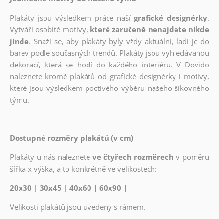
Plakáty jsou výsledkem práce naší
grafické designérky
.
Vytváří osobité motivy,
které zaručeně nenajdete nikde
jinde
. Snaží se, aby plakáty byly vždy aktuální, ladí je do
barev podle současných trendů. Plakáty jsou vyhledávanou
dekorací, která se hodí do každého interiéru. V Dovido
naleznete kromě plakátů od grafické designérky i motivy,
které jsou výsledkem poctivého výběru našeho šikovného
týmu.
Dostupné rozměry plakátů (v cm)
Plakáty u nás naleznete
ve čtyřech rozměrech
v poměru
šířka x výška, a to konkrétně ve velikostech:
20x30 | 30x45 | 40x60 | 60x90 |
Velikosti plakátů jsou uvedeny s rámem.