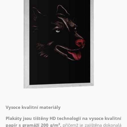
Vysoce kvalitní materiály
Plakáty jsou tištěny HD technologií na vysoce kvalitní
papír s gramáží 200 g/m²,
přičemž je zajištěna dokonalá