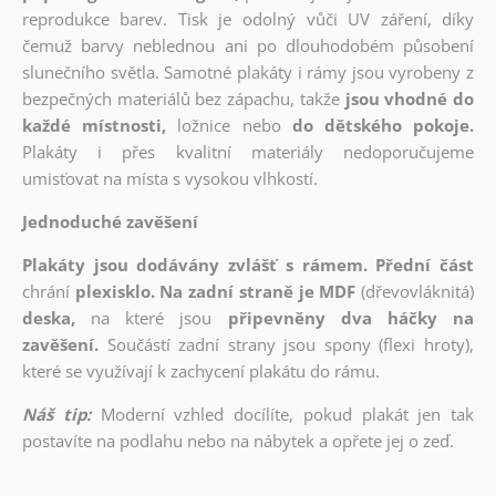
reprodukce barev. Tisk je odolný vůči UV záření, díky
čemuž barvy neblednou ani po dlouhodobém působení
slunečního světla. Samotné plakáty i rámy jsou vyrobeny z
bezpečných materiálů bez zápachu, takže
jsou vhodné do
každé místnosti,
ložnice nebo
do dětského pokoje.
Plakáty i přes kvalitní materiály nedoporučujeme
umisťovat na místa s vysokou vlhkostí.
Jednoduché zavěšení
Plakáty jsou dodávány zvlášť s rámem. Přední část
chrání
plexisklo. Na zadní straně je MDF
(dřevovláknitá)
deska,
na které jsou
připevněny dva háčky na
zavěšení.
Součástí zadní strany jsou spony (flexi hroty),
které se využívají k zachycení plakátu do rámu.
Náš tip:
Moderní vzhled docílíte, pokud plakát jen tak
postavíte na podlahu nebo na nábytek a opřete jej o zeď.