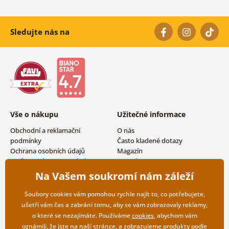
Sledujte nás na
Vše o nákupu
Užitečné informace
Obchodní a reklamační
O nás
podmínky
Často kladené dotazy
Ochrana osobních údajů
Magazín
Možnosti dopravy a platby
Kontakty
Vrácení zboží
Velkoobchodní spolupráce
Na Vašem soukromí nám záleží
Soubory cookies vám pomohou rychle najít to, co potřebujete,
ušetří vám čas a zabrání tomu, aby se vám zobrazovaly reklamy,
o které se nezajímáte. Používáme
cookies
, abychom vám
oznámili, že jste na naší stránce, a zobrazujeme produkty podle