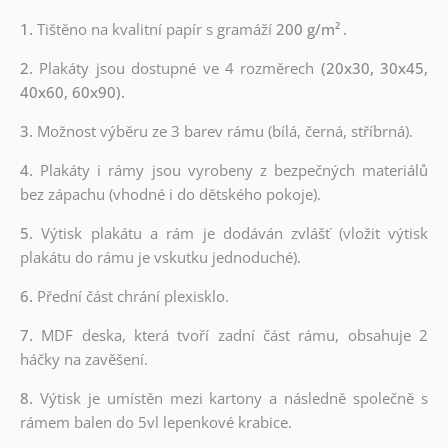
1.
Tištěno na kvalitní papír s gramáží
200 g/m²
.
2.
Plakáty jsou dostupné ve 4 rozměrech
(20x30, 30x45,
40x60, 60x90).
3.
Možnost výběru ze 3 barev rámu (bílá, černá, stříbrná).
4.
Plakáty i rámy jsou vyrobeny z bezpečných materiálů
bez zápachu (vhodné i do dětského pokoje).
5.
Výtisk plakátu a rám je dodáván zvlášť (vložit výtisk
plakátu do rámu je vskutku jednoduché).
6.
Přední část chrání plexisklo.
7.
MDF deska, která tvoří zadní část rámu, obsahuje 2
háčky na zavěšení.
8.
Výtisk je umístěn mezi kartony a následně společně s
rámem balen do 5vl lepenkové krabice.