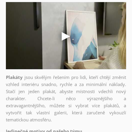
Plakáty
jsou skvělým řešením pro lidi, kteří chtějí změnit
vzhled interiéru snadno, rychle a za minimální náklady.
Stačí jen jeden plakát, abyste místnosti vdechli nový
charakter. Chcete-li něco výraznějšího a
extravagantnějšího, můžete si vybrat více plakátů, a
vytvořit tak vlastní galerii, která zaručeně vykouzlí
tematickou atmosféru.
Jedinečné motivy od našeho týmu