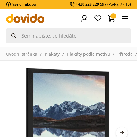
Vše o nákupu
+420 228 229 597
(Po-Pá: 7 - 16)
0
Úvodní stránka
Plakáty
Plakáty podle motivu
Příroda